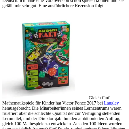
Deutsch. Ich habe eine Vorabversion schon spielen können und sie
gefällt mir sehr gut. Eine ausführlichere Rezension folgt.
Gleich fünf
Mathematikspiele für Kinder hat Victor Ponce 2017 bei
Langley
herausgebracht. Die Mitarbeiter/innen seines Lernzentrums waren
frustriert über die schlechte Qualität der zur Verfügung stehenden
Lernmittel, und der Direktor gab ihm den ambitionierten Auftrag,
gleich 100 Mathespiele zu entwickeln. Aus den 100 Ideen wurden
dann tatsächlich (vorerst) fünf Spiele, wobei weitere folgen könnten.