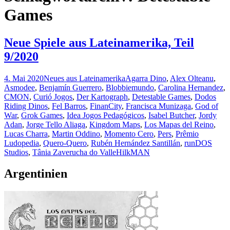
Games
Neue Spiele aus Lateinamerika, Teil
9/2020
4. Mai 2020
Neues aus Lateinamerika
Agarra Dino
,
Alex Olteanu
,
Asmodee
,
Benjamín Guerrero
,
Blobbiemundo
,
Carolina Hernandez
,
CMON
,
Curió Jogos
,
Der Kartograph
,
Detestable Games
,
Dodos
Riding Dinos
,
Fel Barros
,
FinanCity
,
Francisca Munizaga
,
God of
War
,
Grok Games
,
Idea Jogos Pedagógicos
,
Isabel Butcher
,
Jordy
Adan
,
Jorge Tello Aliaga
,
Kingdom Maps
,
Los Mapas del Reino
,
Lucas Charra
,
Martin Oddino
,
Momento Cero
,
Pers
,
Prêmio
Ludopedia
,
Quero-Quero
,
Rubén Hernández Santillán
,
runDOS
Studios
,
Tânia Zaverucha do Valle
HilkMAN
Argentinien