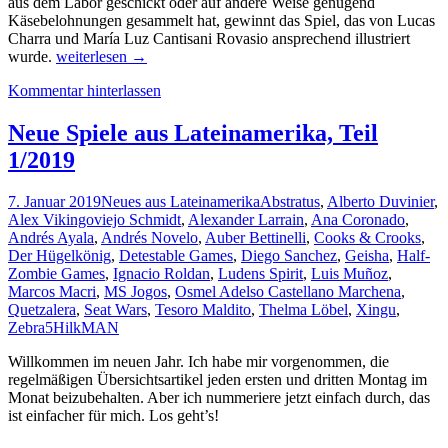
aus dem Labor geschickt oder auf andere Weise genügend
Käsebelohnungen gesammelt hat, gewinnt das Spiel, das von Lucas
Charra und María Luz Cantisani Rovasio ansprechend illustriert
Neue
wurde.
weiterlesen
→
Spiele
Kommentar hinterlassen
aus
Lateinamerika,
Teil
Neue Spiele aus Lateinamerika, Teil
14/2019
1/2019
7. Januar 2019
Neues aus Lateinamerika
Abstratus
,
Alberto Duvinier
,
Alex Vikingoviejo Schmidt
,
Alexander Larrain
,
Ana Coronado
,
Andrés Ayala
,
Andrés Novelo
,
Auber Bettinelli
,
Cooks & Crooks
,
Der Hügelkönig
,
Detestable Games
,
Diego Sanchez
,
Geisha
,
Half-
Zombie Games
,
Ignacio Roldan
,
Ludens Spirit
,
Luis Muñoz
,
Marcos Macri
,
MS Jogos
,
Osmel Adelso Castellano Marchena
,
Quetzalera
,
Seat Wars
,
Tesoro Maldito
,
Thelma Löbel
,
Xingu
,
Zebra5
HilkMAN
Willkommen im neuen Jahr. Ich habe mir vorgenommen, die
regelmäßigen Übersichtsartikel jeden ersten und dritten Montag im
Monat beizubehalten. Aber ich nummeriere jetzt einfach durch, das
ist einfacher für mich. Los geht’s!