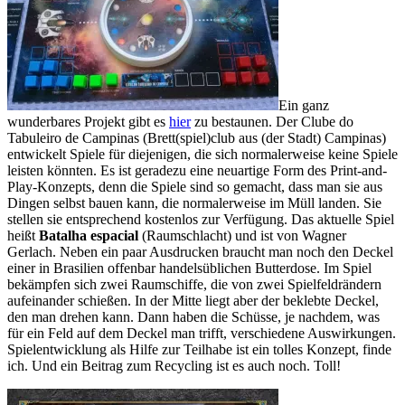
Ein ganz
wunderbares Projekt gibt es
hier
zu bestaunen. Der Clube do
Tabuleiro de Campinas (Brett(spiel)club aus (der Stadt) Campinas)
entwickelt Spiele für diejenigen, die sich normalerweise keine Spiele
leisten könnten. Es ist geradezu eine neuartige Form des Print-and-
Play-Konzepts, denn die Spiele sind so gemacht, dass man sie aus
Dingen selbst bauen kann, die normalerweise im Müll landen. Sie
stellen sie entsprechend kostenlos zur Verfügung. Das aktuelle Spiel
heißt
Batalha espacial
(Raumschlacht) und ist von Wagner
Gerlach. Neben ein paar Ausdrucken braucht man noch den Deckel
einer in Brasilien offenbar handelsüblichen Butterdose. Im Spiel
bekämpfen sich zwei Raumschiffe, die von zwei Spielfeldrändern
aufeinander schießen. In der Mitte liegt aber der beklebte Deckel,
den man drehen kann. Dann haben die Schüsse, je nachdem, was
für ein Feld auf dem Deckel man trifft, verschiedene Auswirkungen.
Spielentwicklung als Hilfe zur Teilhabe ist ein tolles Konzept, finde
ich. Und ein Beitrag zum Recycling ist es auch noch. Toll!