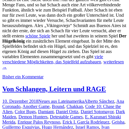
Menge Fans, und so hat Schach auch eine Art völkerverbindende
Funktion, ähnlich wie zum Beispiel Fußball. Aber Schach ist eben
nur für zwei Leute, was dann doch ein großer Unterschied ist. Und
so gibt es immer wieder Versuche, Schachvarianten für mehr Leute
herauszubringen. Alex „Vikingoviejo“ Schmidt aus Buenos Aires ist
nicht der erste, der sich an Schach für vier Leute versucht, aber er
stellt erstens
schöne Spiele
her und hat zweitens in seinem Spiel
Der
Hügelkönig
ein zusätzliches Element eingebaut. In der Mitte des
Spielfeldes befindet sich ein Hügel, und das Spielziel ist es, den
eigenen König auf diesen Hügel zu ziehen. Das Spiel ist aus
variablen Elementen zusammengesetzt und es gibt
viele
Neue
verschiedene Möglichkeiten, das Spielfeld aufzubauen
.
weiterlesen
Spiele
→
aus
Bisher ein Kommentar
Lateinamerika
Teil
1/2019
Von Schlangen, Leitern und RAGE
10. Dezember 2018
Neues aus Lateinamerika
Alberto Sánchez
,
Ana
Coronado
,
Another Game
,
Bound
,
Chakkan
,
Code 10: Chase the
Alien
,
Color Bugs
,
Damiant
,
Daniel Ortiz
,
Daniel Sotomayor
,
Dark
Maiden
,
Demon Hunters
,
Detestable Games
,
E. Kazunari Shiraki
Merida
,
Enrique Palos Reynoso
,
Erick I. García Rodríguez
,
Geisha
,
Guillermo Esquivias
,
Hugo Hernández
,
Israel Ramos
,
Ivan