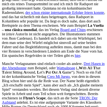
mich ein reines Transportmittel ist und ich mich für Radsport nie
großartig interessiert hatte. Quintana ist ein kolumbianischer
Radrennfahrer,
der schon einige internationale Erfolge feiern konnte
,
und das hat sicherlich mit dazu beigetragen, dass Radsport in
Kolumbien sehr populär ist. Da liegt es doch nahe, dass dort auch
Brettspiele zu dem Thema erscheinen. Wie zum Beispiel
La Vuelta
– una clásica mundial
, das im Verlag
Board and Chips
erschienen
ist (ein/e Autor/in ist nicht angegeben. Die Illustrationen stammen
von Jhon Cardenas). Es handelt sich dabei um ein Würfelspiel, bei
dem man seine drei Würfel möglichst sinnvoll auf seine beiden
Fahrer und das Begleitfahrzeug aufteilen muss, damit man bei den
vier Rennen in verschiedenen Ländern am Ende die Nase vorn hat.
Ein spanisches Regelvideo in vier Teilen gibt es
hier
.
Manche Verlagsnamen sind einfach cooler als andere.
Drei Hasen in
der Abendsonne
zum Beispiel, oder
Wattsalpoag
(„
W
ith
A
ll
T
hat
T
alent
S
itting
A
round,
L
et’s
P
ut
O
ut
A
G
ame“). Noch so ein Fall
ist der kolumbianische Verlag
Creo Mi Juego
, von dem in diesem
Blog schon hier und da die Rede war. Der Name heißt eigentlich
„Ich erschaffe mein Spiel“, kann aber auch als „Ich glaube meinem
Spiel“ verstanden werden. Bei diesem Verlag sind derzeit diverse
Spiele in Arbeit und zum Teil schon weit fortgeschritten. Bereits
erschienen ist
Flynn’s Scape
, das sich an die Serie
TRON: Der
Aufstand
anlehnt. Es ist eine aufgepumpte Variante des Klassikers
Mille Bornes (in Deutschland auch als 1000 Kilometer bekannt),