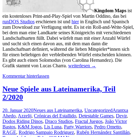
Kingdom Maps
ist
ein kostenloses Print-and-Play-Spiel von Martin Oddino, das bei
runDOS Studios
erschienen ist und
hier
in Englisch und Spanisch
zum Download zur Verfügung steht. Es ist ein Roll-and-Write-Spiel,
bei dem man eine Landkarte seines Königreichs mit verschiedenen
Landschaftsarten füllt. Dabei würfelt man mit einer Anzahl Würfel
und sucht sich einen davon aus, mit dem man dann die
Landschaftsart definiert, während die lieben Mitspieler*innen sich
für einen beliebigen der verbleibenden Würfel entscheiden können.
Es gibt auch einen Solomodus (von Carolina Hernandez). Die
Neue
Grafik stammt von Lucas Charra.
weiterlesen
→
Spiele
Kommentar hinterlassen
aus
Lateinamerika,
Teil
Neue Spiele aus Lateinamerika, Teil
9/2020
2/2020
20. Januar 2020
Neues aus Lateinamerika
,
Uncategorized
Arantxa
Ahedo
,
Azzelij
,
Crónicas del Estallido
,
Detestable Games
,
Devir
,
Dodos Riding Dinos
,
Draco Studios
,
Fractal Juegos
,
João Victor
Bastos
,
K&M Jogos
,
Lis Luna
,
Party Warriors
,
Pedro Ometto
,
RAGE
,
Rodrigo Sampaio Rodriguez
,
Rubén Hernández Santillán
,