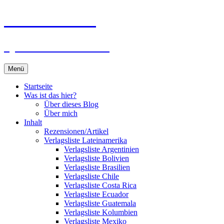
Zum
Du bist dran!
Inhalt
springen
Spiele aus aller Welt
Menü
Startseite
Was ist das hier?
Über dieses Blog
Über mich
Inhalt
Rezensionen/Artikel
Verlagsliste Lateinamerika
Verlagsliste Argentinien
Verlagsliste Bolivien
Verlagsliste Brasilien
Verlagsliste Chile
Verlagsliste Costa Rica
Verlagsliste Ecuador
Verlagsliste Guatemala
Verlagsliste Kolumbien
Verlagsliste Mexiko