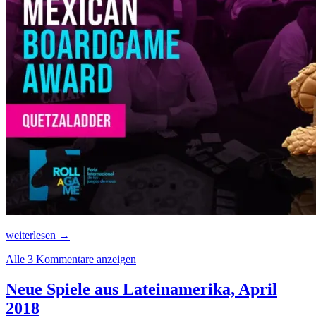
Von
weiterlesen
→
Schlangen,
Alle 3 Kommentare anzeigen
Leitern
und
RAGE
Neue Spiele aus Lateinamerika, April
2018