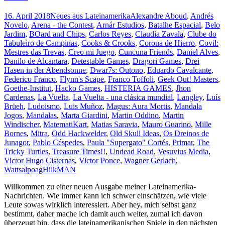
16. April 2018
Neues aus Lateinamerika
Alexandre Aboud
,
Andrés
Novelo
,
Arena - the Contest
,
Arnár Estudios
,
Batalhe Espacial
,
Belo
Jardim
,
BOard and Chips
,
Carlos Reyes
,
Claudia Zavala
,
Clube do
Tabuleiro de Campinas
,
Cooks & Crooks
,
Corona de Hierro
,
Covil:
Mestres das Trevas
,
Creo mi Juego
,
Cuncuna Friends
,
Daniel Alves
,
Danilo de Alcantara
,
Detestable Games
,
Dragori Games
,
Drei
Hasen in der Abendsonne
,
Dwar7s: Outono
,
Eduardo Cavalcante
,
Federico Franco
,
Flynn's Scape
,
Franco Toffoli
,
Geek Out! Masters
,
Goethe-Institut
,
Hacko Games
,
HISTERIA GAMES
,
Jhon
Cardenas
,
La Vuelta
,
La Vuelta - una clásica mundial
,
Langley
,
Luís
Brüeh
,
Ludoismo
,
Luis Muñoz
,
Magus: Aura Mortis
,
Mandala
Jogos
,
Mandalas
,
Marta Giardini
,
Martin Oddino
,
Martin
Windischer
,
MatematiKart
,
Matias Saravia
,
Mauro Guarino
,
Mille
Bornes
,
Mitra
,
Odd Hackwelder
,
Old Skull Ideas
,
Os Dreinos de
Junagor
,
Pablo Céspedes
,
Paula "Supergato" Cortés
,
Primar
,
The
Tricky Turtles
,
Treasure Times!!
,
Undead Road
,
Vesuvius Media
,
Victor Hugo Cisternas
,
Victor Ponce
,
Wagner Gerlach
,
Wattsalpoag
HilkMAN
Willkommen zu einer neuen Ausgabe meiner Lateinamerika-
Nachrichten. Wie immer kann ich schwer einschätzen, wie viele
Leute sowas wirklich interessiert. Aber hey, mich selbst ganz
bestimmt, daher mache ich damit auch weiter, zumal ich davon
überzeugt bin, dass die lateinamerikanischen Spiele in den nächsten