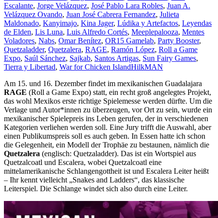
Escalante
,
Jorge Velázquez
,
José Pablo Lara Robles
,
Juan A.
Velázquez Ovando
,
Juan José Cabrera Fernandez
,
Julieta
Maldonado
,
Kanyimajo
,
Kina Jager
,
Lúdika y Artefactos
,
Leyendas
de Elden
,
Lis Luna
,
Luis Alfredo Cortés
,
Meeplepalooza
,
Mentes
Voladores
,
Nabs
,
Omar Benítez
,
OR15 Gamelab
,
Party Booster
,
Quetzaladder
,
Quetzalera
,
RAGE
,
Ramón López
,
Roll a Game
Expo
,
Saúl Sánchez
,
Sajkab
,
Santos Artigas
,
Sun Fairy Games
,
Tierra y Libertad
,
War for Chicken Island
HilkMAN
Am 15. und 16. Dezember findet im mexikanischen Guadalajara
RAGE
(Roll a Game Expo) statt, ein recht groß angelegtes Projekt,
das wohl Mexikos erste richtige Spielemesse werden dürfte. Um die
Verlage und Autor*innen zu überzeugen, vor Ort zu sein, wurde ein
mexikanischer Spielepreis ins Leben gerufen, der in verschiedenen
Kategorien verliehen werden soll. Eine Jury trifft die Auswahl, aber
einen Publikumspreis soll es auch geben. In Essen hatte ich schon
die Gelegenheit, ein Modell der Trophäe zu bestaunen, nämlich die
Quetzalera
(englisch: Quetzaladder). Das ist ein Wortspiel aus
Quetzalcoatl und Escalera, wobei Quetzalcoatl eine
mittelamerikanische Schlangengottheit ist und Escalera Leiter heißt
– Ihr kennt vielleicht „Snakes and Ladders“, das klassische
Leiterspiel. Die Schlange windet sich also durch eine Leiter.