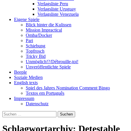
Verlagsliste Peru
Verlagsliste Uruguay
Verlagsliste Venezuela
Eigene Spiele
Blick hinter die Kulissen
Mission Impractical
Omba/Docker
Pari
Schiebung
Topfrosch
Tricky Bid
Unmöglich!?/Débrouille-toi!
Unveröffentlichte Spiele
Beeple
Soziale Medien
English texts
Spiel des Jahres Nomination Comment Bingo
Textos em Português
Impressum
Datenschutz
Suchen
nach:
Schlagwortarchiv: Detestable