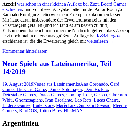
Azzelij
war schon in einer kleinen Auflage bei Zuzu Board Games
erschienen
, und von dieser Ausgabe hatte mir der Autor Rodrigo
Sampaio Rodriguez netterweise ein Exemplar zukommen lassen.
Mir hatte daran insbesondere der Erweiterungsmodus mit den
Zusatzregeln gefallen (und ich fand es am besten zu dritt).
Entsprechend habe ich mich über die Nachricht gefreut, dass Azzelij
jetzt noch mal in einer etwas größeren Auflage bei
K&M Jogos
Neue
erschienen ist, die die Erweiterung gleich mit
weiterlesen
→
Spiele
Kommentar hinterlassen
aus
Lateinamerika,
Teil
Neue Spiele aus Lateinamerika, Teil
2/2020
14/2019
19. August 2019
Neues aus Lateinamerika
Ana Coronado
,
Card
Game: The Card Game
,
Daniel Sotomayor
,
Deni Rizkito
,
Detestable Games
,
Draco Games
,
Gaming Hole
,
Geisha
,
Gherardo
Whiu
,
Gnomosapiens
,
Ivan Escalante
,
Lab Rats
,
Lucas Charra
,
Ludens Games
,
Ludenstore
,
María Luz Cantisani Rovasio
,
Meeple
Gamers
,
RunDOS
,
Tattoo Brawl
HilkMAN
Argentinien