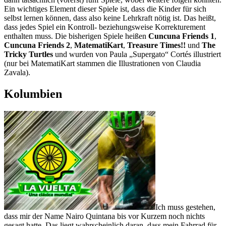
Ein wichtiges Element dieser Spiele ist, dass die Kinder für sich
selbst lernen können, dass also keine Lehrkraft nötig ist. Das heißt,
dass jedes Spiel ein Kontroll- beziehungsweise Korrekturement
enthalten muss. Die bisherigen Spiele heißen
Cuncuna Friends 1
,
Cuncuna Friends 2
,
MatematiKart
,
Treasure Times!!
und
The
Tricky Turtles
und wurden von Paula „Supergato“ Cortés illustriert
(nur bei MatematiKart stammen die Illustrationen von Claudia
Zavala).
Kolumbien
Ich muss gestehen,
dass mir der Name Nairo Quintana bis vor Kurzem noch nichts
gesagt hatte. Das liegt wahrscheinlich daran, dass mein Fahrrad für