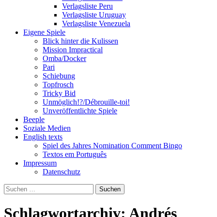
Verlagsliste Peru
Verlagsliste Uruguay
Verlagsliste Venezuela
Eigene Spiele
Blick hinter die Kulissen
Mission Impractical
Omba/Docker
Pari
Schiebung
Topfrosch
Tricky Bid
Unmöglich!?/Débrouille-toi!
Unveröffentlichte Spiele
Beeple
Soziale Medien
English texts
Spiel des Jahres Nomination Comment Bingo
Textos em Português
Impressum
Datenschutz
Suchen
nach:
Schlagwortarchiv: Andrés