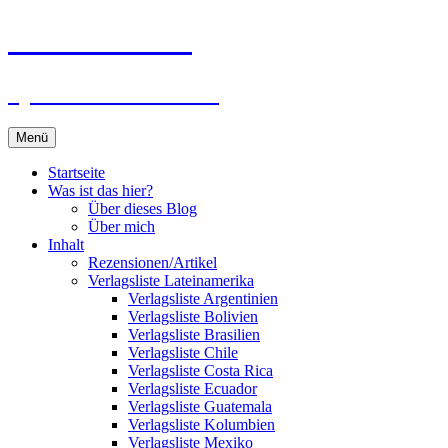
Zum
Du bist dran!
Inhalt
springen
Spiele aus aller Welt
Menü
Startseite
Was ist das hier?
Über dieses Blog
Über mich
Inhalt
Rezensionen/Artikel
Verlagsliste Lateinamerika
Verlagsliste Argentinien
Verlagsliste Bolivien
Verlagsliste Brasilien
Verlagsliste Chile
Verlagsliste Costa Rica
Verlagsliste Ecuador
Verlagsliste Guatemala
Verlagsliste Kolumbien
Verlagsliste Mexiko