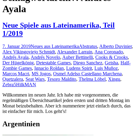
Ayala
Neue Spiele aus Lateinamerika, Teil
1/2019
7. Januar 2019
Neues aus Lateinamerika
Abstratus
,
Alberto Duvinier
,
Alex Vikingoviejo Schmidt
,
Alexander Larrain
,
Ana Coronado
,
Andrés Ayala
,
Andrés Novelo
,
Auber Bettinelli
,
Cooks & Crooks
,
Der Hügelkönig
,
Detestable Games
,
Diego Sanchez
,
Geisha
,
Half-
Zombie Games
,
Ignacio Roldan
,
Ludens Spirit
,
Luis Muñoz
,
Marcos Macri
,
MS Jogos
,
Osmel Adelso Castellano Marchena
,
Quetzalera
,
Seat Wars
,
Tesoro Maldito
,
Thelma Löbel
,
Xingu
,
Zebra5
HilkMAN
Willkommen im neuen Jahr. Ich habe mir vorgenommen, die
regelmäßigen Übersichtsartikel jeden ersten und dritten Montag im
Monat beizubehalten. Aber ich nummeriere jetzt einfach durch, das
ist einfacher für mich. Los geht’s!
Argentinien