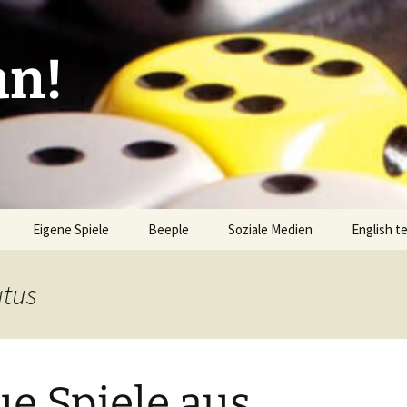
an!
Eigene Spiele
Beeple
Soziale Medien
English t
ionen/Artikel
Blick hinter die Kulissen
Spiel des
Nominati
atus
Bingo
liste
Mission Impractical
Verlagsliste Argentinien
amerika
Textos e
Omba/Docker
Verlagsliste Bolivien
e Spiele aus
Pari
Verlagsliste Brasilien