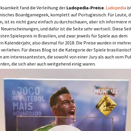
rksamkeit fand die Verleihung der
Ludopedia-Preise
.
Ludopedia
is
anisches Boardgamegeek, komplett auf Portugiesisch. Für Leute, di
, ist es nicht ganz einfach zu durchschauen, aber ich informiere 
 Neuerscheinungen, und dafür ist die Seite sehr wertvoll. Diese Sei
sten Spielepreis in Brasilien, und zwar jeweils für Spiele aus dem
 Kalenderjahr, also diesmal für 2018. Die Preise wurden in mehre
verliehen. Für dieses Blog ist die Kategorie der Spiele brasilianisc
n am interessantesten, die sowohl von einer Jury als auch vom P
den, die sich aber auch weitgehend einig waren.