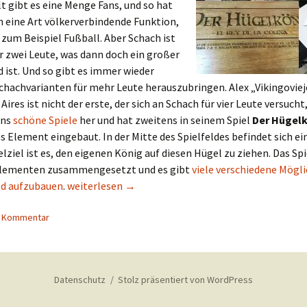
 gibt es eine Menge Fans, und so hat
 eine Art völkerverbindende Funktion,
 zum Beispiel Fußball. Aber Schach ist
r zwei Leute, was dann doch ein großer
 ist. Und so gibt es immer wieder
chachvarianten für mehr Leute herauszubringen. Alex „Vikingovie
ires ist nicht der erste, der sich an Schach für vier Leute versucht
ens
schöne Spiele
her und hat zweitens in seinem Spiel
Der Hügel
s Element eingebaut. In der Mitte des Spielfeldes befindet sich ei
elziel ist es, den eigenen König auf diesen Hügel zu ziehen. Das Spie
Elementen zusammengesetzt und es gibt
viele verschiedene Mögli
Neue Spiele aus Lateinamerika, Teil 1/2019
ld aufzubauen
.
weiterlesen
→
n Kommentar
Datenschutz
Stolz präsentiert von WordPress