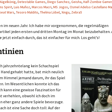
Hügelkönig
,
Detestable Games
,
Diego Sanchez
,
Geisha
,
Half-Zombie Game
s Spirit
,
Luis Muñoz
,
Marcos Macri
,
MS Jogos
,
Osmel Adelso Castellano M
Seat Wars
,
Tesoro Maldito
,
Thelma Löbel
,
Xingu
,
Zebra5
 im neuen Jahr. Ich habe mir vorgenommen, die regelmäßigen
rtikel jeden ersten und dritten Montag im Monat beizubehalten. 
jetzt einfach durch, das ist einfacher für mich. Los geht’s!
ntinien
h jahrzehntelang kein Schachspiel
 Hand gehabt hatte, bat mich neulich
em Himmel jemand darum, ihr das Spiel
en. Im Wesentlichen konnte ich das
ch kann eine gewisse Faszination für
ht verhehlen, obwohl ich doch im
n eher ganz andere Spiele bevorzuge.
ach ist eine Sache doch toll: Auf der