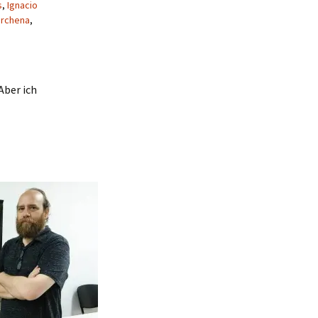
s
,
Ignacio
archena
,
Aber ich