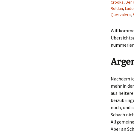
Crooks
,
Der 
Roldan
,
Luden
Quetzalera
,
Willkommen
Übersichtsa
nummeriere 
Arge
Nachdem ic
mehr in der
aus heiter
beizubring
noch, und i
Schach nic
Allgemeine
Aber an Sch