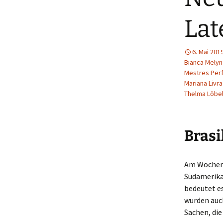
Lat
6. Mai 201
Bianca Melyn
Mestres Per
Mariana Livr
Thelma Löbe
Brasi
Am Wochene
Südamerika
bedeutet es
wurden auch
Sachen, di