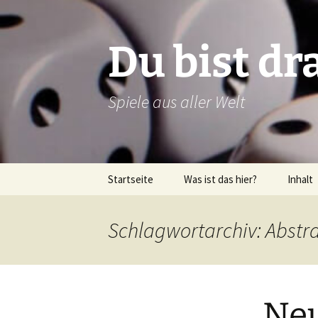
Zum
Inhalt
springen
Du bist dr
Spiele aus aller Welt
Startseite
Was ist das hier?
Inhalt
Über dieses Blog
Rezens
Schlagwortarchiv: Abstr
Über mich
Verlags
Latein
Neu