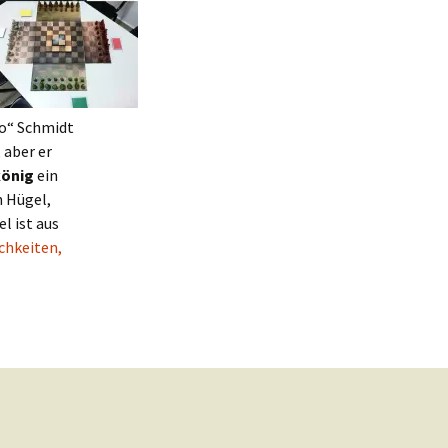
jo“ Schmidt
, aber er
könig
ein
n Hügel,
l ist aus
chkeiten,