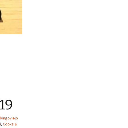
019
ikingoviejo
i
,
Cooks &