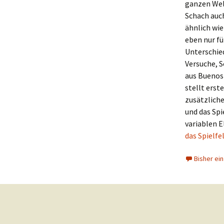
ganzen Welt
Schach auch
ähnlich wie
eben nur fü
Unterschied
Versuche, S
aus Buenos A
stellt erst
zusätzliche
und das Spi
variablen 
das Spielfe
Bisher ei