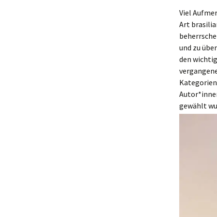
Viel Aufme
Art brasili
beherrschen
und zu über
den wichtig
vergangenen
Kategorien 
Autor*inne
gewählt wur