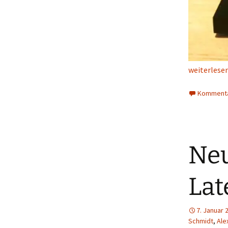
Neue Spiele
weiterlese
Kommenta
Neu
Lat
7. Januar 
Schmidt
,
Ale