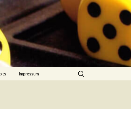
Suchen
exts
Impressum
nach:
 Jahres
Datenschutz
on Comment
m Português