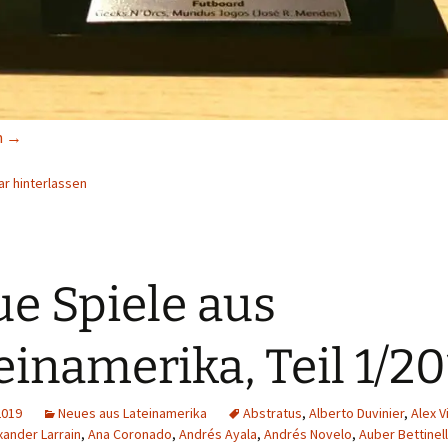
 aus Lateinamerika, Teil 7/2019
n
→
r hinterlassen
e Spiele aus
einamerika, Teil 1/2
2019
Neues aus Lateinamerika
Abstratus
,
Alberto Duvinier
,
Alex V
xander Larrain
,
Ana Coronado
,
Andrés Ayala
,
Andrés Novelo
,
Auber Bettinell