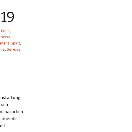
019
tinelli
,
rasse -
udens Spirit
,
lle
,
Sereias
,
anstaltung
tsch
nd natürlich
 über die
eit.