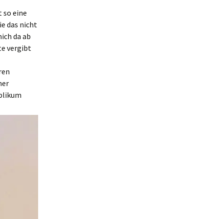
t so eine
e das nicht
mich da ab
te vergibt
ren
her
ublikum