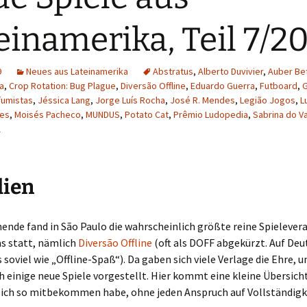
Schiebung
Verlagsliste Chile
einamerika, Teil 7/2
Topfrosch
Verlagsliste Costa Rica
9
Neues aus Lateinamerika
Abstratus
,
Alberto Duvivier
,
Auber Bet
Tricky Bid
Verlagsliste Ecuador
a
,
Crop Rotation: Bug Plague
,
Diversão Offline
,
Eduardo Guerra
,
Futboard
,
G
fumistas
,
Jéssica Lang
,
Jorge Luís Rocha
,
José R. Mendes
,
Legião Jogos
,
L
Unmöglich!?/Débrouille-
Verlagsliste Guatemala
aes
,
Moisés Pacheco
,
MUNDUS
,
Potato Cat
,
Prêmio Ludopedia
,
Sabrina do Va
toi!
l
Verlagsliste Kolumbien
Unveröffentlichte Spiele
Verlagsliste Mexiko
lien
Verlagsliste Peru
nde fand in São Paulo die wahrscheinlich größte reine Spielever
Verlagsliste Uruguay
s statt, nämlich
Diversão Offline
(oft als DOFF abgekürzt. Auf Deu
 soviel wie „Offline-Spaß“). Da gaben sich viele Verlage die Ehre, u
Verlagsliste Venezuela
 einige neue Spiele vorgestellt. Hier kommt eine kleine Übersicht
e ich so mitbekommen habe, ohne jeden Anspruch auf Vollständigk