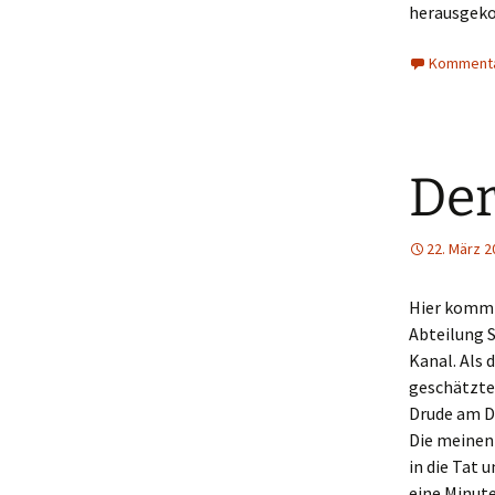
herausgek
Kommenta
Der
22. März 2
Hier kommt 
Abteilung S
Kanal. Als
geschätzte
Drude am Di
Die meinen 
in die Tat 
eine Minute