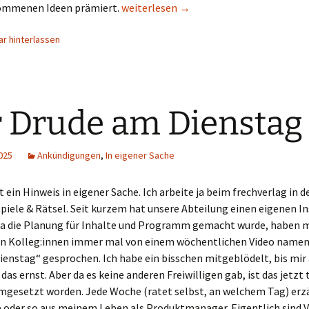
Persian Game Jam 2025
ommenen Ideen prämiert.
weiterlesen
→
r hinterlassen
 Drude am Dienstag
025
Ankündigungen
,
In eigener Sache
ein Hinweis in eigener Sache. Ich arbeite ja beim frechverlag in d
piele & Rätsel. Seit kurzem hat unsere Abteilung einen eigenen 
 da die Planung für Inhalte und Programm gemacht wurde, haben 
n Kolleg:innen immer mal von einem wöchentlichen Video namen
enstag“ gesprochen. Ich habe ein bisschen mitgeblödelt, bis mir 
das ernst. Aber da es keine anderen Freiwilligen gab, ist das jetzt 
umgesetzt worden. Jede Woche (ratet selbst, an welchem Tag) erzä
 oder so aus meinem Leben als Produktmanager. Eigentlich sind Vi