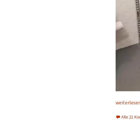
Erinnerunge
weiterlese
Alle 21 K