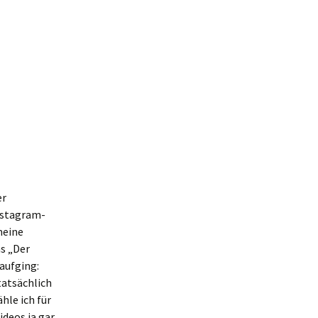
er
Instagram-
meine
s „Der
aufging:
tatsächlich
hle ich für
deos ja gar