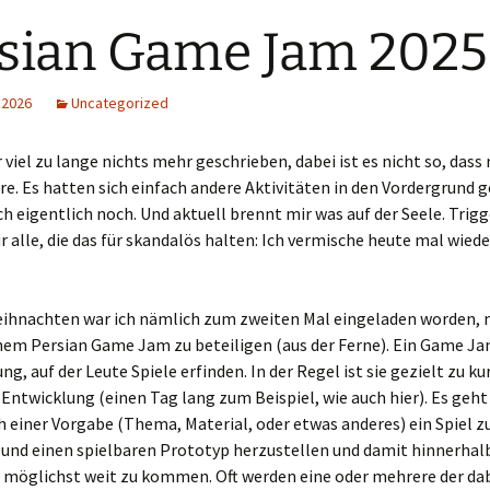
sian Game Jam 2025
 2026
Uncategorized
r viel zu lange nichts mehr geschrieben, dabei ist es nicht so, dass 
re. Es hatten sich einfach andere Aktivitäten in den Vordergrund 
ch eigentlich noch. Und aktuell brennt mir was auf der Seele. Trigg
 alle, die das für skandalös halten: Ich vermische heute mal wiede
eihnachten war ich nämlich zum zweiten Mal eingeladen worden, 
nem Persian Game Jam zu beteiligen (aus der Ferne). Ein Game Jam
g, auf der Leute Spiele erfinden. In der Regel ist sie gezielt zu ku
 Entwicklung (einen Tag lang zum Beispiel, wie auch hier). Es geht
 einer Vorgabe (Thema, Material, oder etwas anderes) ein Spiel z
 und einen spielbaren Prototyp herzustellen und damit hinnerhal
t möglichst weit zu kommen. Oft werden eine oder mehrere der da