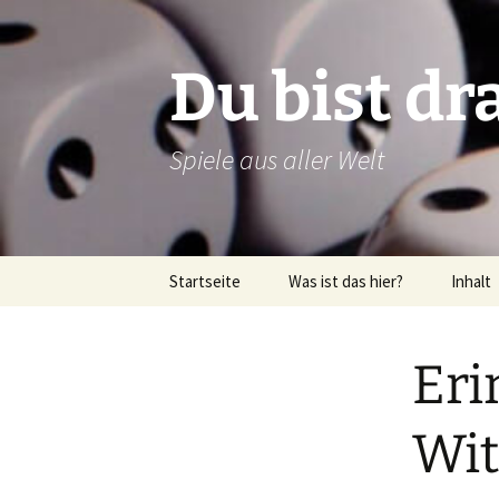
Zum
Inhalt
springen
Du bist dr
Spiele aus aller Welt
Startseite
Was ist das hier?
Inhalt
Über dieses Blog
Rezens
Eri
Über mich
Verlags
Latein
Wit