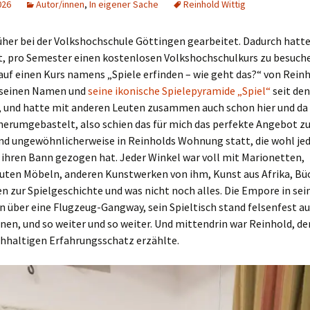
026
Autor/innen
,
In eigener Sache
Reinhold Wittig
Schiebung
Verlagsliste Chile
üher bei der Volkshochschule Göttingen gearbeitet. Dadurch hatte 
Topfrosch
Verlagsliste Costa Rica
, pro Semester einen kostenlosen Volkshochschulkurs zu besuchen
auf einen Kurs namens „Spiele erfinden – wie geht das?“ von Reinh
Tricky Bid
Verlagsliste Ecuador
 seinen Namen und
seine ikonische Spielepyramide „Spiel“
seit den
, und hatte mit anderen Leuten zusammen auch schon hier und da
Unmöglich!?/Débrouille-
Verlagsliste Guatemala
herumgebastelt, also schien das für mich das perfekte Angebot zu
toi!
nd ungewöhnlicherweise in Reinholds Wohnung statt, die wohl jede
Verlagsliste Kolumbien
Unveröffentlichte Spiele
n ihren Bann gezogen hat. Jeder Winkel war voll mit Marionetten,
uten Möbeln, anderen Kunstwerken von ihm, Kunst aus Afrika, Bü
Verlagsliste Mexiko
 zur Spielgeschichte und was nicht noch alles. Die Empore in sei
 über eine Flugzeug-Gangway, sein Spieltisch stand felsenfest a
Verlagsliste Peru
inen, und so weiter und so weiter. Und mittendrin war Reinhold, de
Verlagsliste Uruguay
chhaltigen Erfahrungsschatz erzählte.
Verlagsliste Venezuela