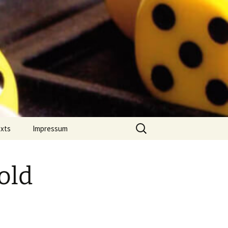
Suchen
exts
Impressum
nach:
 Jahres
Datenschutz
on Comment
old
m Português