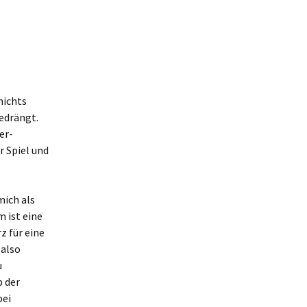
nichts
gedrängt.
er-
r Spiel und
mich als
 ist eine
rz für eine
 also
u
b der
bei