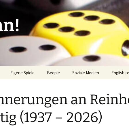
an!
Eigene Spiele
Beeple
Soziale Medien
English t
ionen/Artikel
Blick hinter die Kulissen
Spiel des
Nominati
nnerungen an Reinh
Bingo
liste
Mission Impractical
Verlagsliste Argentinien
amerika
Textos e
Omba/Docker
Verlagsliste Bolivien
tig (1937 – 2026)
Pari
Verlagsliste Brasilien