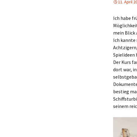
11. April 2
Ich habe fr
Möglichkeit
mein Blick 
Ich kannte
Achtzigern
Spielideen 
Der Kurs fa
dort war, i
selbstgeba
Dokumenten
bestieg man
Schiffsturb
seinem rei