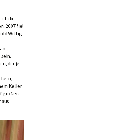
ich die
. 2007 fiel
old Wittig.
 an
 sein.
n, der je
chern,
nem Keller
uf großen
r aus