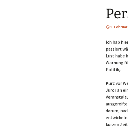
Per
5. Februar
Ich hab hie
passiert wä
Lust habe i
Warnung für
Politik,.
Kurz vor W
Juror an ei
Veranstaltun
ausgereifte
darum, nach
entwickeln
kurzen Zei