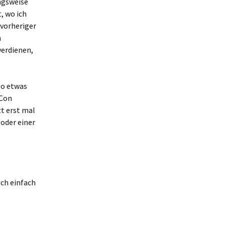
ngsweise
, wo ich
vorheriger
n
verdienen,
so etwas
 Con
zt erst mal
oder einer
ich einfach