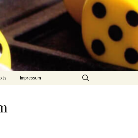
Suchen
exts
Impressum
nach:
 Jahres
Datenschutz
on Comment
em
m Português