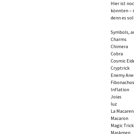
Hier ist no
könnten – n
denn es sol
Symbols, a
Charms
Chimera
Cobra
Cosmic Eid
Cryptrick
Enemy An
Fibonacho
Inflation
Joias
luz
La Macaren
Macaron
Magic Trick
Maskmen