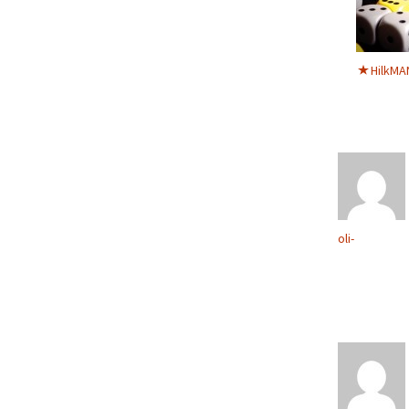
HilkMA
oli-