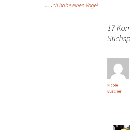
Beitragsnavigation
←
Ich habe einen Vogel.
17 Kom
Stichs
Nicole
Büscher