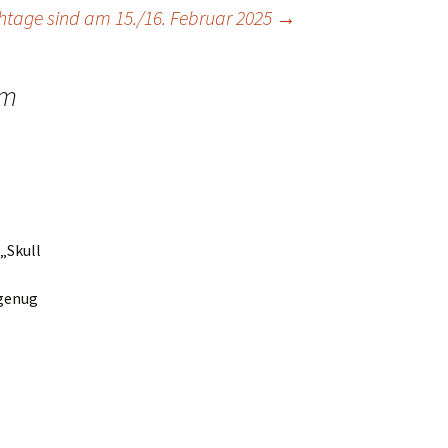
ichtage sind am 15./16. Februar 2025
→
em
 „Skull
 genug