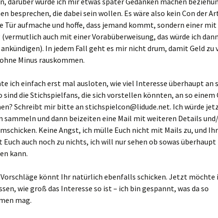
en, darüber würde ich mir etwas später Gedanken machen beziehu
en besprechen, die dabei sein wollen. Es wäre also kein Con der Art
e Tür aufmache und hoffe, dass jemand kommt, sondern einer mit 
(vermutlich auch mit einer Vorabüberweisung, das würde ich dan
 ankündigen). In jedem Fall geht es mir nicht drum, damit Geld zu 
ur ohne Minus rauskommen.
e ich einfach erst mal ausloten, wie viel Interesse überhaupt an 
 sind die Stichspielfans, die sich vorstellen könnten, an so einem
n? Schreibt mir bitte an stichspielcon@lidude.net. Ich würde jet
n sammeln und dann beizeiten eine Mail mit weiteren Details und/
schicken. Keine Angst, ich mülle Euch nicht mit Mails zu, und Ihr
t Euch auch noch zu nichts, ich will nur sehen ob sowas überhaupt
ren kann.
Vorschläge könnt Ihr natürlich ebenfalls schicken. Jetzt möchte 
ssen, wie groß das Interesse so ist – ich bin gespannt, was da so
men mag.