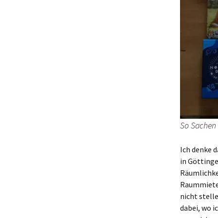
So Sachen 
Ich denke d
in Göttinge
Räumlichkei
Raummiete 
nicht stell
dabei, wo i