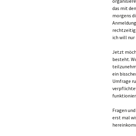
organisier
das mit den
morgens di
Anmeldung 
rechtzeitig
ich will n
Jetzt möcht
besteht. Wo
teilzunehme
ein bissche
Umfrage rum
verpflichte
funktionie
Fragen und 
erst mal wi
hereinkom