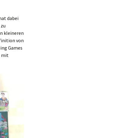
hat dabei
 zu
n kleineren
finition von
dding Games
 mit