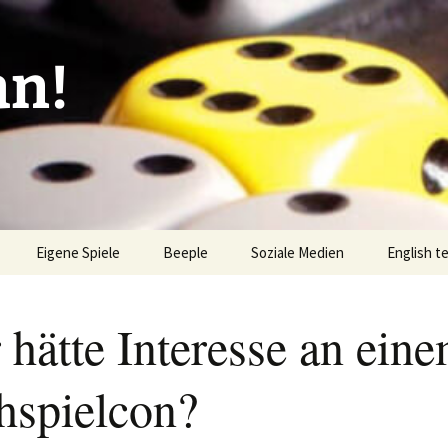
an!
Eigene Spiele
Beeple
Soziale Medien
English t
ionen/Artikel
Blick hinter die Kulissen
Spiel des
Nominati
 hätte Interesse an ein
Bingo
liste
Mission Impractical
Verlagsliste Argentinien
amerika
Textos e
chspielcon?
Omba/Docker
Verlagsliste Bolivien
Pari
Verlagsliste Brasilien