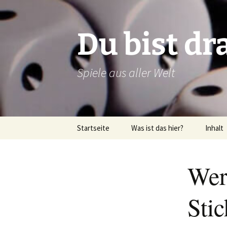
Zum
Inhalt
springen
Du bist dr
Spiele aus aller Welt
Startseite
Was ist das hier?
Inhalt
Über dieses Blog
Rezens
Wer
Über mich
Verlags
Latein
Sti