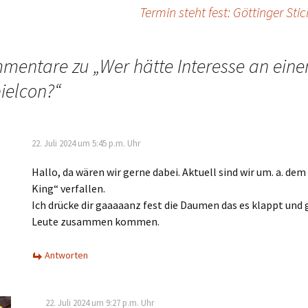
Termin steht fest: Göttinger St
mentare zu „
Wer hätte Interesse an ein
pielcon?
“
22. Juli 2024 um 5:45 p.m. Uhr
Hallo, da wären wir gerne dabei. Aktuell sind wir um. a. dem
King“ verfallen.
Ich drücke dir gaaaaanz fest die Daumen das es klappt und
Leute zusammen kommen.
Antworten
22. Juli 2024 um 9:27 p.m. Uhr