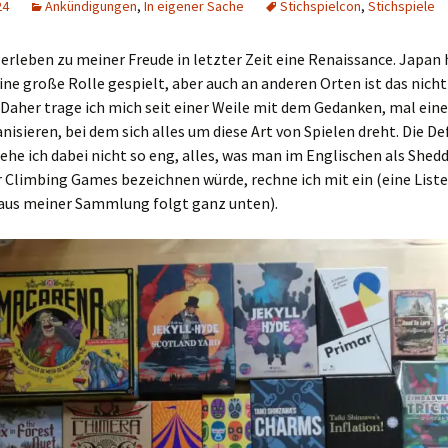
24
Ankündigungen
,
In eigener Sache
Stichspielcon
,
Stichspiele
Schiebung
Verlagsliste Chile
 erleben zu meiner Freude in letzter Zeit eine Renaissance. Japan 
Topfrosch
Verlagsliste Costa Rica
eine große Rolle gespielt, aber auch an anderen Orten ist das nicht
Daher trage ich mich seit einer Weile mit dem Gedanken, mal eine
Tricky Bid
Verlagsliste Ecuador
nisieren, bei dem sich alles um diese Art von Spielen dreht. Die De
sehe ich dabei nicht so eng, alles, was man im Englischen als She
Unmöglich!?/Débrouille-
Verlagsliste Guatemala
 Climbing Games bezeichnen würde, rechne ich mit ein (eine Liste
toi!
 aus meiner Sammlung folgt ganz unten).
Verlagsliste Kolumbien
Unveröffentlichte Spiele
Verlagsliste Mexiko
Verlagsliste Peru
Verlagsliste Uruguay
Verlagsliste Venezuela