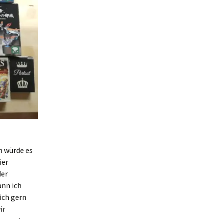
n würde es
ier
der
ann ich
ich gern
ir