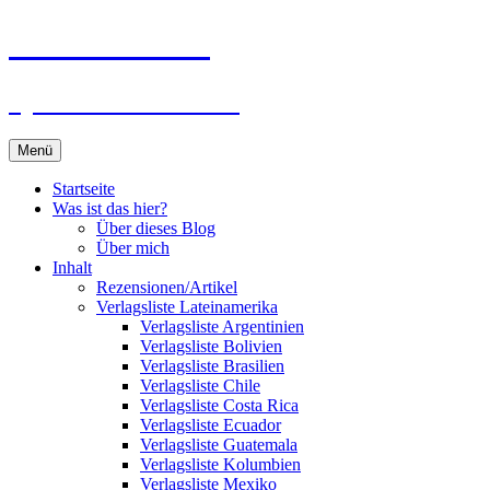
Zum
Du bist dran!
Inhalt
springen
Spiele aus aller Welt
Menü
Startseite
Was ist das hier?
Über dieses Blog
Über mich
Inhalt
Rezensionen/Artikel
Verlagsliste Lateinamerika
Verlagsliste Argentinien
Verlagsliste Bolivien
Verlagsliste Brasilien
Verlagsliste Chile
Verlagsliste Costa Rica
Verlagsliste Ecuador
Verlagsliste Guatemala
Verlagsliste Kolumbien
Verlagsliste Mexiko