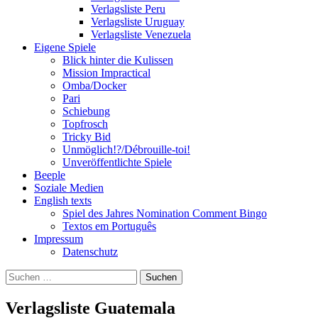
Verlagsliste Peru
Verlagsliste Uruguay
Verlagsliste Venezuela
Eigene Spiele
Blick hinter die Kulissen
Mission Impractical
Omba/Docker
Pari
Schiebung
Topfrosch
Tricky Bid
Unmöglich!?/Débrouille-toi!
Unveröffentlichte Spiele
Beeple
Soziale Medien
English texts
Spiel des Jahres Nomination Comment Bingo
Textos em Português
Impressum
Datenschutz
Suchen
nach:
Verlagsliste Guatemala