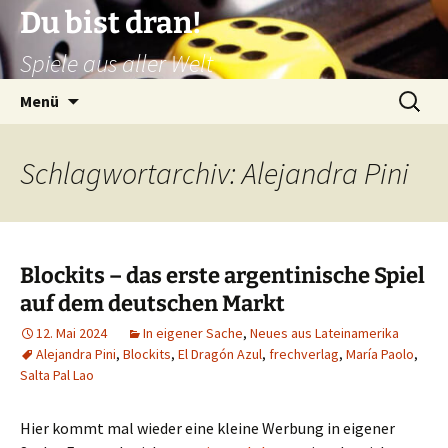
Zum
Du bist dran!
Inhalt
Spiele aus aller Welt
springen
Suchen
Menü
nach:
Schlagwortarchiv: Alejandra Pini
Blockits – das erste argentinische Spiel
auf dem deutschen Markt
12. Mai 2024
In eigener Sache
,
Neues aus Lateinamerika
Alejandra Pini
,
Blockits
,
El Dragón Azul
,
frechverlag
,
María Paolo
,
Salta Pal Lao
Hier kommt mal wieder eine kleine Werbung in eigener