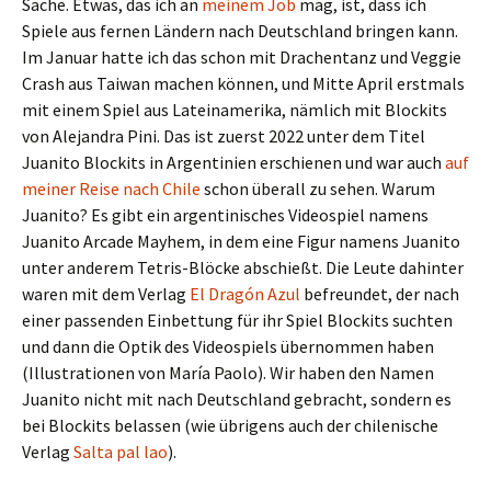
Sache. Etwas, das ich an
meinem Job
mag, ist, dass ich
Spiele aus fernen Ländern nach Deutschland bringen kann.
Im Januar hatte ich das schon mit Drachentanz und Veggie
Crash aus Taiwan machen können, und Mitte April erstmals
mit einem Spiel aus Lateinamerika, nämlich mit Blockits
von Alejandra Pini. Das ist zuerst 2022 unter dem Titel
Juanito Blockits in Argentinien erschienen und war auch
auf
meiner Reise nach Chile
schon überall zu sehen. Warum
Juanito? Es gibt ein argentinisches Videospiel namens
Juanito Arcade Mayhem, in dem eine Figur namens Juanito
unter anderem Tetris-Blöcke abschießt. Die Leute dahinter
waren mit dem Verlag
El Dragón Azul
befreundet, der nach
einer passenden Einbettung für ihr Spiel Blockits suchten
und dann die Optik des Videospiels übernommen haben
(Illustrationen von María Paolo). Wir haben den Namen
Juanito nicht mit nach Deutschland gebracht, sondern es
bei Blockits belassen (wie übrigens auch der chilenische
Verlag
Salta pal lao
).