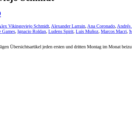
9
lex Vikingoviejo Schmidt
,
Alexander Larrain
,
Ana Coronado
,
Andrés 
e Games
,
Ignacio Roldan
,
Ludens Spirit
,
Luis Muñoz
,
Marcos Macri
,
M
n Übersichtsartikel jeden ersten und dritten Montag im Monat beizubeh