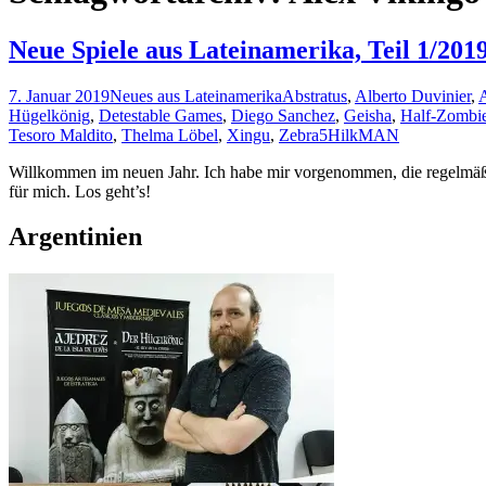
Neue Spiele aus Lateinamerika, Teil 1/201
7. Januar 2019
Neues aus Lateinamerika
Abstratus
,
Alberto Duvinier
,
A
Hügelkönig
,
Detestable Games
,
Diego Sanchez
,
Geisha
,
Half-Zombi
Tesoro Maldito
,
Thelma Löbel
,
Xingu
,
Zebra5
HilkMAN
Willkommen im neuen Jahr. Ich habe mir vorgenommen, die regelmäßige
für mich. Los geht’s!
Argentinien