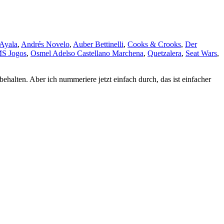
Ayala
,
Andrés Novelo
,
Auber Bettinelli
,
Cooks & Crooks
,
Der
S Jogos
,
Osmel Adelso Castellano Marchena
,
Quetzalera
,
Seat Wars
,
alten. Aber ich nummeriere jetzt einfach durch, das ist einfacher