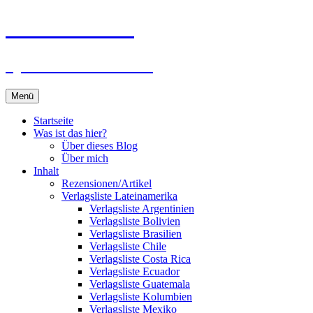
Zum
Du bist dran!
Inhalt
springen
Spiele aus aller Welt
Menü
Startseite
Was ist das hier?
Über dieses Blog
Über mich
Inhalt
Rezensionen/Artikel
Verlagsliste Lateinamerika
Verlagsliste Argentinien
Verlagsliste Bolivien
Verlagsliste Brasilien
Verlagsliste Chile
Verlagsliste Costa Rica
Verlagsliste Ecuador
Verlagsliste Guatemala
Verlagsliste Kolumbien
Verlagsliste Mexiko