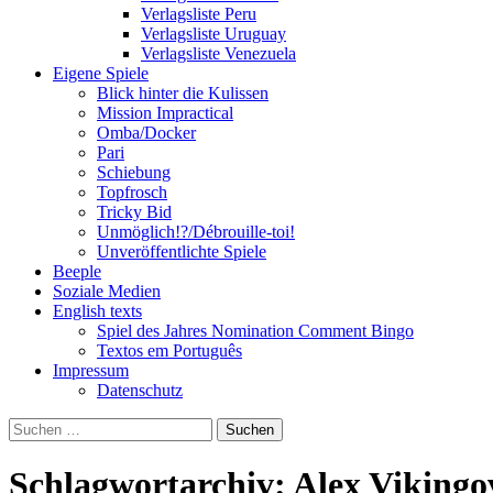
Verlagsliste Peru
Verlagsliste Uruguay
Verlagsliste Venezuela
Eigene Spiele
Blick hinter die Kulissen
Mission Impractical
Omba/Docker
Pari
Schiebung
Topfrosch
Tricky Bid
Unmöglich!?/Débrouille-toi!
Unveröffentlichte Spiele
Beeple
Soziale Medien
English texts
Spiel des Jahres Nomination Comment Bingo
Textos em Português
Impressum
Datenschutz
Suchen
nach:
Schlagwortarchiv: Alex Vikingo