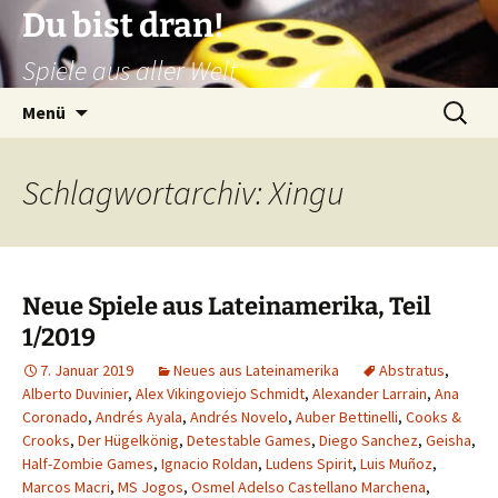
Zum
Du bist dran!
Inhalt
Spiele aus aller Welt
springen
Suchen
Menü
nach:
Schlagwortarchiv: Xingu
Neue Spiele aus Lateinamerika, Teil
1/2019
7. Januar 2019
Neues aus Lateinamerika
Abstratus
,
Alberto Duvinier
,
Alex Vikingoviejo Schmidt
,
Alexander Larrain
,
Ana
Coronado
,
Andrés Ayala
,
Andrés Novelo
,
Auber Bettinelli
,
Cooks &
Crooks
,
Der Hügelkönig
,
Detestable Games
,
Diego Sanchez
,
Geisha
,
Half-Zombie Games
,
Ignacio Roldan
,
Ludens Spirit
,
Luis Muñoz
,
Marcos Macri
,
MS Jogos
,
Osmel Adelso Castellano Marchena
,