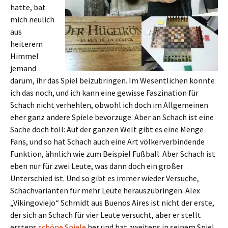
hatte, bat
mich neulich
aus
heiterem
Himmel
jemand
darum, ihr das Spiel beizubringen. Im Wesentlichen konnte
ich das noch, und ich kann eine gewisse Faszination für
Schach nicht verhehlen, obwohl ich doch im Allgemeinen
eher ganz andere Spiele bevorzuge. Aber an Schach ist eine
Sache doch toll: Auf der ganzen Welt gibt es eine Menge
Fans, und so hat Schach auch eine Art völkerverbindende
Funktion, ähnlich wie zum Beispiel Fußball. Aber Schach ist
eben nur für zwei Leute, was dann doch ein großer
Unterschied ist. Und so gibt es immer wieder Versuche,
Schachvarianten für mehr Leute herauszubringen. Alex
„Vikingoviejo“ Schmidt aus Buenos Aires ist nicht der erste,
der sich an Schach für vier Leute versucht, aber er stellt
erstens
schöne Spiele
her und hat zweitens in seinem Spiel