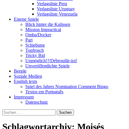
Verlagsliste Peru
Verlagsliste Uruguay
Verlagsliste Venezuela
Eigene Spiele
Blick hinter die Kulissen
Mission Impractical
Omba/Docker
Pari
Schiebung
Topfrosch
Tricky Bid
Unmöglich!?/Débrouille-toi!
Unveröffentlichte Spiele
Beeple
Soziale Medien
English texts
Spiel des Jahres Nomination Comment Bingo
Textos em Português
Impressum
Datenschutz
Suchen
nach:
Schlagwortarchiv: Moisés