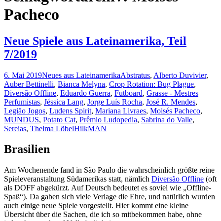
Pacheco
Neue Spiele aus Lateinamerika, Teil
7/2019
6. Mai 2019
Neues aus Lateinamerika
Abstratus
,
Alberto Duvivier
,
Auber Bettinelli
,
Bianca Melyna
,
Crop Rotation: Bug Plague
,
Diversão Offline
,
Eduardo Guerra
,
Futboard
,
Grasse - Mestres
Perfumistas
,
Jéssica Lang
,
Jorge Luís Rocha
,
José R. Mendes
,
Legião Jogos
,
Ludens Spirit
,
Mariana Livraes
,
Moisés Pacheco
,
MUNDUS
,
Potato Cat
,
Prêmio Ludopedia
,
Sabrina do Valle
,
Sereias
,
Thelma Löbel
HilkMAN
Brasilien
Am Wochenende fand in São Paulo die wahrscheinlich größte reine
Spieleveranstaltung Südamerikas statt, nämlich
Diversão Offline
(oft
als DOFF abgekürzt. Auf Deutsch bedeutet es soviel wie „Offline-
Spaß“). Da gaben sich viele Verlage die Ehre, und natürlich wurden
auch einige neue Spiele vorgestellt. Hier kommt eine kleine
Übersicht über die Sachen, die ich so mitbekommen habe, ohne