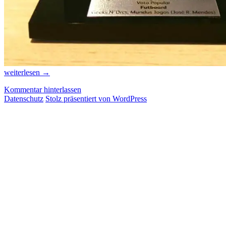
Neue
weiterlesen
→
Spiele
Kommentar hinterlassen
aus
Datenschutz
Stolz präsentiert von WordPress
Lateinamerika,
Teil
7/2019