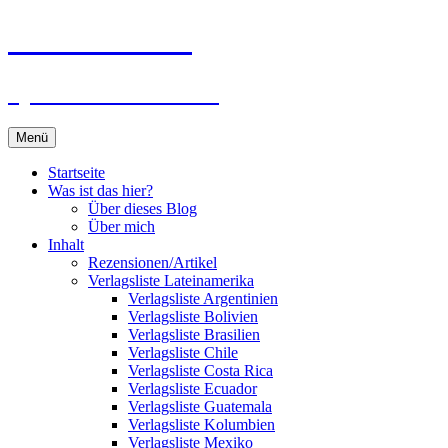
Zum
Du bist dran!
Inhalt
springen
Spiele aus aller Welt
Menü
Startseite
Was ist das hier?
Über dieses Blog
Über mich
Inhalt
Rezensionen/Artikel
Verlagsliste Lateinamerika
Verlagsliste Argentinien
Verlagsliste Bolivien
Verlagsliste Brasilien
Verlagsliste Chile
Verlagsliste Costa Rica
Verlagsliste Ecuador
Verlagsliste Guatemala
Verlagsliste Kolumbien
Verlagsliste Mexiko