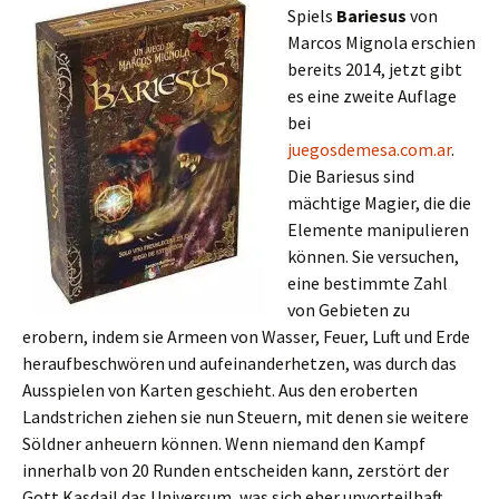
Spiels
Bariesus
von
Marcos Mignola erschien
bereits 2014, jetzt gibt
es eine zweite Auflage
bei
juegosdemesa.com.ar
.
Die Bariesus sind
mächtige Magier, die die
Elemente manipulieren
können. Sie versuchen,
eine bestimmte Zahl
von Gebieten zu
erobern, indem sie Armeen von Wasser, Feuer, Luft und Erde
heraufbeschwören und aufeinanderhetzen, was durch das
Ausspielen von Karten geschieht. Aus den eroberten
Landstrichen ziehen sie nun Steuern, mit denen sie weitere
Söldner anheuern können. Wenn niemand den Kampf
innerhalb von 20 Runden entscheiden kann, zerstört der
Gott Kasdail das Universum, was sich eher unvorteilhaft