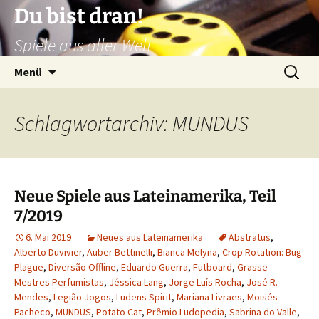
Zum
Du bist dran!
Inhalt
Spiele aus aller Welt
springen
Suchen
Menü
nach:
Schlagwortarchiv: MUNDUS
Neue Spiele aus Lateinamerika, Teil
7/2019
6. Mai 2019
Neues aus Lateinamerika
Abstratus
,
Alberto Duvivier
,
Auber Bettinelli
,
Bianca Melyna
,
Crop Rotation: Bug
Plague
,
Diversão Offline
,
Eduardo Guerra
,
Futboard
,
Grasse -
Mestres Perfumistas
,
Jéssica Lang
,
Jorge Luís Rocha
,
José R.
Mendes
,
Legião Jogos
,
Ludens Spirit
,
Mariana Livraes
,
Moisés
Pacheco
,
MUNDUS
,
Potato Cat
,
Prêmio Ludopedia
,
Sabrina do Valle
,