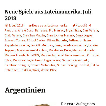
Neue Spiele aus Lateinamerika, Juli
2018
2. Juli 2018
Neues aus Lateinamerika
4touché
,
6
Pandora
,
Anevi Corp
,
Bariesus
,
Bio Maniac
,
Bryan Silva
,
Cani Varela
,
Chilo Varela
,
Christian Magán
,
Christopher Merino
,
Curió Jogos
,
Edward Torres
,
Fútbol Dados
,
Flávia Barreto
,
Futboard
,
Javier
Zapata Innocenzi
,
José R. Mendes
,
JuegosdeMesa.com.ar
,
Länder
Toppen
,
Macacos me Mordam
,
Malabares Peru
,
Marcos Mignola
,
Mariam Aranda
,
MUNDUS
,
Mundus Imperial
,
Nivia Weizman
,
Ottoman
Silva
,
Perú Cocina
,
Roberto Lago Lopes
,
Samanta Armonelli
,
Sembrando Agua
,
Smash Molecules
,
Super Training Football
,
Taline
Schubach
,
Toskasi
,
Weiz
,
Within Play
Argentinien
Die erste Auflage des