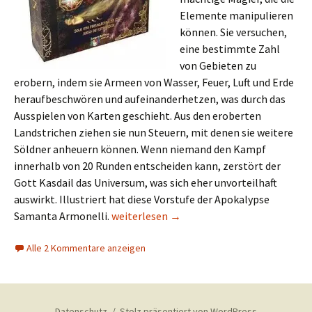
Elemente manipulieren
können. Sie versuchen,
eine bestimmte Zahl
von Gebieten zu
erobern, indem sie Armeen von Wasser, Feuer, Luft und Erde
heraufbeschwören und aufeinanderhetzen, was durch das
Ausspielen von Karten geschieht. Aus den eroberten
Landstrichen ziehen sie nun Steuern, mit denen sie weitere
Söldner anheuern können. Wenn niemand den Kampf
innerhalb von 20 Runden entscheiden kann, zerstört der
Gott Kasdail das Universum, was sich eher unvorteilhaft
auswirkt. Illustriert hat diese Vorstufe der Apokalypse
Neue Spiele aus Lateinamerika, Juli 2018
Samanta Armonelli.
weiterlesen
→
Alle 2 Kommentare anzeigen
Datenschutz
Stolz präsentiert von WordPress