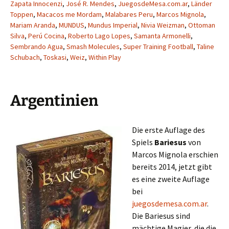
Zapata Innocenzi
,
José R. Mendes
,
JuegosdeMesa.com.ar
,
Länder
Toppen
,
Macacos me Mordam
,
Malabares Peru
,
Marcos Mignola
,
Mariam Aranda
,
MUNDUS
,
Mundus Imperial
,
Nivia Weizman
,
Ottoman
Silva
,
Perú Cocina
,
Roberto Lago Lopes
,
Samanta Armonelli
,
Sembrando Agua
,
Smash Molecules
,
Super Training Football
,
Taline
Schubach
,
Toskasi
,
Weiz
,
Within Play
Argentinien
Die erste Auflage des
Spiels
Bariesus
von
Marcos Mignola erschien
bereits 2014, jetzt gibt
es eine zweite Auflage
bei
juegosdemesa.com.ar
.
Die Bariesus sind
mächtige Magier, die die