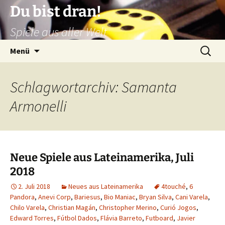
Zum
Du bist dran!
Inhalt
Spiele aus aller Welt
springen
Suchen
Menü
nach:
Schlagwortarchiv: Samanta
Armonelli
Neue Spiele aus Lateinamerika, Juli
2018
2. Juli 2018
Neues aus Lateinamerika
4touché
,
6
Pandora
,
Anevi Corp
,
Bariesus
,
Bio Maniac
,
Bryan Silva
,
Cani Varela
,
Chilo Varela
,
Christian Magán
,
Christopher Merino
,
Curió Jogos
,
Edward Torres
,
Fútbol Dados
,
Flávia Barreto
,
Futboard
,
Javier