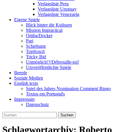
Verlagsliste Peru
Verlagsliste Uruguay
Verlagsliste Venezuela
Eigene Spiele
Blick hinter die Kulissen
Mission Impractical
Omba/Docker
Pari
Schiebung
Topfrosch
Tricky Bid
Unmöglich!?/Débrouille-toi!
Unveröffentlichte Spiele
Beeple
Soziale Medien
English texts
Spiel des Jahres Nomination Comment Bingo
Textos em Português
Impressum
Datenschutz
Suchen
nach:
Schlagwortarchiv: Roberto