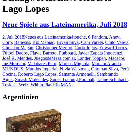
Lago Lopes
Neue Spiele aus Lateinamerika, Juli 2018
2. Juli 2018
Neues aus Lateinamerika
4touché
,
6 Pandora
,
Anevi
Corp
,
Bariesus
,
Bio Maniac
,
Bryan Silva
,
Cani Varela
,
Chilo Varela
,
Christian Magán
,
Christopher Merino
,
Curió Jogos
,
Edward Torres
,
Fútbol Dados
,
Flávia Barreto
,
Futboard
,
Javier Zapata Innocenzi
,
José R. Mendes
,
JuegosdeMesa.com.ar
,
Länder Toppen
,
Macacos
me Mordam
,
Malabares Peru
,
Marcos Mignola
,
Mariam Aranda
,
MUNDUS
,
Mundus Imperial
,
Nivia Weizman
,
Ottoman Silva
,
Perú
Cocina
,
Roberto Lago Lopes
,
Samanta Armonelli
,
Sembrando
Agua
,
Smash Molecules
,
Super Training Football
,
Taline Schubach
,
Toskasi
,
Weiz
,
Within Play
HilkMAN
Argentinien