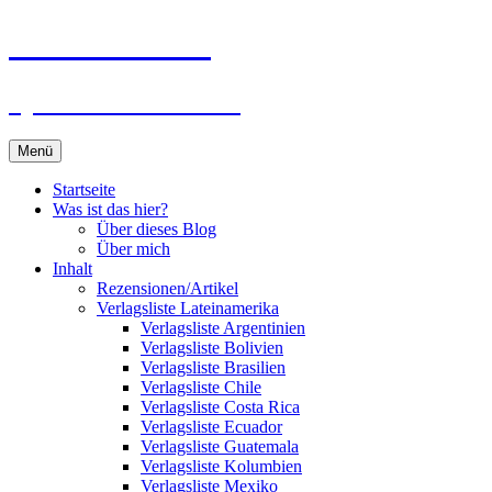
Zum
Du bist dran!
Inhalt
springen
Spiele aus aller Welt
Menü
Startseite
Was ist das hier?
Über dieses Blog
Über mich
Inhalt
Rezensionen/Artikel
Verlagsliste Lateinamerika
Verlagsliste Argentinien
Verlagsliste Bolivien
Verlagsliste Brasilien
Verlagsliste Chile
Verlagsliste Costa Rica
Verlagsliste Ecuador
Verlagsliste Guatemala
Verlagsliste Kolumbien
Verlagsliste Mexiko