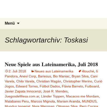
Du bist dran!
Zum
Inhalt
Spiele aus aller Welt
springen
Suchen
Menü
nach:
Schlagwortarchiv: Toskasi
Neue Spiele aus Lateinamerika, Juli 2018
2. Juli 2018
Neues aus Lateinamerika
4touché
,
6
Pandora
,
Anevi Corp
,
Bariesus
,
Bio Maniac
,
Bryan Silva
,
Cani
Varela
,
Chilo Varela
,
Christian Magán
,
Christopher Merino
,
Curió
Jogos
,
Edward Torres
,
Fútbol Dados
,
Flávia Barreto
,
Futboard
,
Javier Zapata Innocenzi
,
José R. Mendes
,
JuegosdeMesa.com.ar
,
Länder Toppen
,
Macacos me Mordam
,
Malabares Peru
,
Marcos Mignola
,
Mariam Aranda
,
MUNDUS
,
Mundus Imperial
,
Nivia Weizman
,
Ottoman Silva
,
Perú Cocina
,