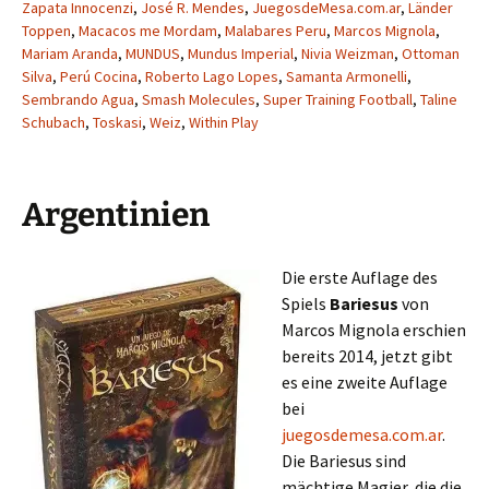
Zapata Innocenzi
,
José R. Mendes
,
JuegosdeMesa.com.ar
,
Länder
Toppen
,
Macacos me Mordam
,
Malabares Peru
,
Marcos Mignola
,
Mariam Aranda
,
MUNDUS
,
Mundus Imperial
,
Nivia Weizman
,
Ottoman
Silva
,
Perú Cocina
,
Roberto Lago Lopes
,
Samanta Armonelli
,
Sembrando Agua
,
Smash Molecules
,
Super Training Football
,
Taline
Schubach
,
Toskasi
,
Weiz
,
Within Play
Argentinien
Die erste Auflage des
Spiels
Bariesus
von
Marcos Mignola erschien
bereits 2014, jetzt gibt
es eine zweite Auflage
bei
juegosdemesa.com.ar
.
Die Bariesus sind
mächtige Magier, die die