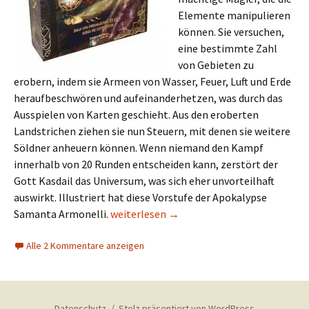
Elemente manipulieren
können. Sie versuchen,
eine bestimmte Zahl
von Gebieten zu
erobern, indem sie Armeen von Wasser, Feuer, Luft und Erde
heraufbeschwören und aufeinanderhetzen, was durch das
Ausspielen von Karten geschieht. Aus den eroberten
Landstrichen ziehen sie nun Steuern, mit denen sie weitere
Söldner anheuern können. Wenn niemand den Kampf
innerhalb von 20 Runden entscheiden kann, zerstört der
Gott Kasdail das Universum, was sich eher unvorteilhaft
auswirkt. Illustriert hat diese Vorstufe der Apokalypse
Neue Spiele aus Lateinamerika, Juli 2018
Samanta Armonelli.
weiterlesen
→
Alle 2 Kommentare anzeigen
Datenschutz
Stolz präsentiert von WordPress