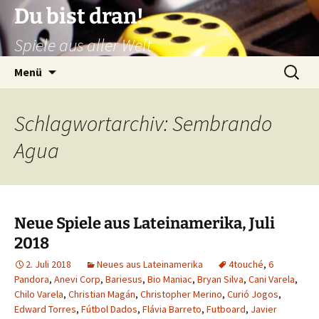
Zum
Du bist dran!
Inhalt
Spiele aus aller Welt
springen
Suchen
Menü
nach:
Schlagwortarchiv: Sembrando
Agua
Neue Spiele aus Lateinamerika, Juli
2018
2. Juli 2018
Neues aus Lateinamerika
4touché
,
6
Pandora
,
Anevi Corp
,
Bariesus
,
Bio Maniac
,
Bryan Silva
,
Cani Varela
,
Chilo Varela
,
Christian Magán
,
Christopher Merino
,
Curió Jogos
,
Edward Torres
,
Fútbol Dados
,
Flávia Barreto
,
Futboard
,
Javier