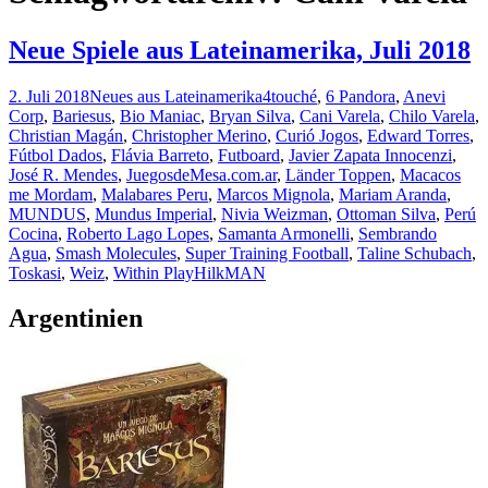
Neue Spiele aus Lateinamerika, Juli 2018
2. Juli 2018
Neues aus Lateinamerika
4touché
,
6 Pandora
,
Anevi
Corp
,
Bariesus
,
Bio Maniac
,
Bryan Silva
,
Cani Varela
,
Chilo Varela
,
Christian Magán
,
Christopher Merino
,
Curió Jogos
,
Edward Torres
,
Fútbol Dados
,
Flávia Barreto
,
Futboard
,
Javier Zapata Innocenzi
,
José R. Mendes
,
JuegosdeMesa.com.ar
,
Länder Toppen
,
Macacos
me Mordam
,
Malabares Peru
,
Marcos Mignola
,
Mariam Aranda
,
MUNDUS
,
Mundus Imperial
,
Nivia Weizman
,
Ottoman Silva
,
Perú
Cocina
,
Roberto Lago Lopes
,
Samanta Armonelli
,
Sembrando
Agua
,
Smash Molecules
,
Super Training Football
,
Taline Schubach
,
Toskasi
,
Weiz
,
Within Play
HilkMAN
Argentinien