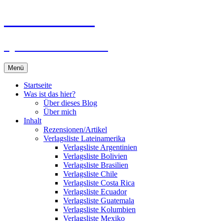
Zum
Du bist dran!
Inhalt
springen
Spiele aus aller Welt
Menü
Startseite
Was ist das hier?
Über dieses Blog
Über mich
Inhalt
Rezensionen/Artikel
Verlagsliste Lateinamerika
Verlagsliste Argentinien
Verlagsliste Bolivien
Verlagsliste Brasilien
Verlagsliste Chile
Verlagsliste Costa Rica
Verlagsliste Ecuador
Verlagsliste Guatemala
Verlagsliste Kolumbien
Verlagsliste Mexiko