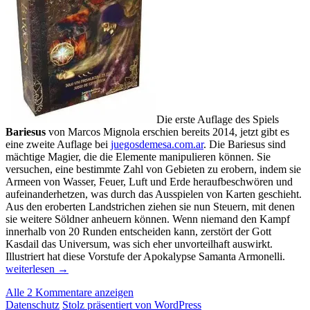
Die erste Auflage des Spiels
Bariesus
von Marcos Mignola erschien bereits 2014, jetzt gibt es
eine zweite Auflage bei
juegosdemesa.com.ar
. Die Bariesus sind
mächtige Magier, die die Elemente manipulieren können. Sie
versuchen, eine bestimmte Zahl von Gebieten zu erobern, indem sie
Armeen von Wasser, Feuer, Luft und Erde heraufbeschwören und
aufeinanderhetzen, was durch das Ausspielen von Karten geschieht.
Aus den eroberten Landstrichen ziehen sie nun Steuern, mit denen
sie weitere Söldner anheuern können. Wenn niemand den Kampf
innerhalb von 20 Runden entscheiden kann, zerstört der Gott
Kasdail das Universum, was sich eher unvorteilhaft auswirkt.
Neue
Illustriert hat diese Vorstufe der Apokalypse Samanta Armonelli.
Spiel
weiterlesen
→
aus
Alle 2 Kommentare anzeigen
Latei
Datenschutz
Stolz präsentiert von WordPress
Juli