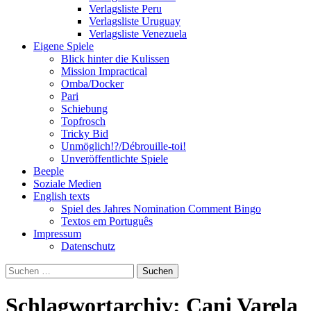
Verlagsliste Peru
Verlagsliste Uruguay
Verlagsliste Venezuela
Eigene Spiele
Blick hinter die Kulissen
Mission Impractical
Omba/Docker
Pari
Schiebung
Topfrosch
Tricky Bid
Unmöglich!?/Débrouille-toi!
Unveröffentlichte Spiele
Beeple
Soziale Medien
English texts
Spiel des Jahres Nomination Comment Bingo
Textos em Português
Impressum
Datenschutz
Suchen
nach:
Schlagwortarchiv: Cani Varela