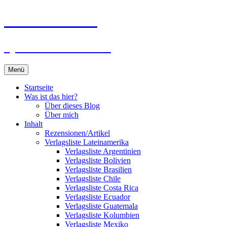
Zum
Du bist dran!
Inhalt
springen
Spiele aus aller Welt
Menü
Startseite
Was ist das hier?
Über dieses Blog
Über mich
Inhalt
Rezensionen/Artikel
Verlagsliste Lateinamerika
Verlagsliste Argentinien
Verlagsliste Bolivien
Verlagsliste Brasilien
Verlagsliste Chile
Verlagsliste Costa Rica
Verlagsliste Ecuador
Verlagsliste Guatemala
Verlagsliste Kolumbien
Verlagsliste Mexiko