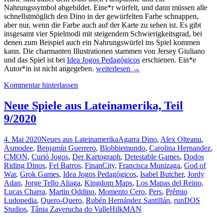
Nahrungssymbol abgebildet. Eine*r würfelt, und dann müssen alle
schnellstmöglich den Dino in der gewürfelten Farbe schnappen,
aber nur, wenn die Farbe auch auf der Karte zu sehen ist. Es gibt
insgesamt vier Spielmodi mit steigendem Schwierigkeitsgrad, bei
denen zum Beispiel auch ein Nahrungswürfel ins Spiel kommen
kann. Die charmanten Illustrationen stammen von Jersey Giuliano
und das Spiel ist bei
Idea Jogos Pedagógicos
erschienen. Ein*e
Neue
Autor*in ist nicht angegeben.
weiterlesen
→
Spiele
Kommentar hinterlassen
aus
Lateinamerika,
Teil
Neue Spiele aus Lateinamerika, Teil
10/2020
9/2020
4. Mai 2020
Neues aus Lateinamerika
Agarra Dino
,
Alex Olteanu
,
Asmodee
,
Benjamín Guerrero
,
Blobbiemundo
,
Carolina Hernandez
,
CMON
,
Curió Jogos
,
Der Kartograph
,
Detestable Games
,
Dodos
Riding Dinos
,
Fel Barros
,
FinanCity
,
Francisca Munizaga
,
God of
War
,
Grok Games
,
Idea Jogos Pedagógicos
,
Isabel Butcher
,
Jordy
Adan
,
Jorge Tello Aliaga
,
Kingdom Maps
,
Los Mapas del Reino
,
Lucas Charra
,
Martin Oddino
,
Momento Cero
,
Pers
,
Prêmio
Ludopedia
,
Quero-Quero
,
Rubén Hernández Santillán
,
runDOS
Studios
,
Tânia Zaverucha do Valle
HilkMAN