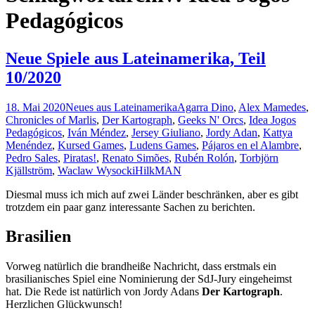
Pedagógicos
Neue Spiele aus Lateinamerika, Teil
10/2020
18. Mai 2020
Neues aus Lateinamerika
Agarra Dino
,
Alex Mamedes
,
Chronicles of Marlis
,
Der Kartograph
,
Geeks N' Orcs
,
Idea Jogos
Pedagógicos
,
Iván Méndez
,
Jersey Giuliano
,
Jordy Adan
,
Kattya
Menéndez
,
Kursed Games
,
Ludens Games
,
Pájaros en el Alambre
,
Pedro Sales
,
Piratas!
,
Renato Simões
,
Rubén Rolón
,
Torbjörn
Kjällström
,
Waclaw Wysocki
HilkMAN
Diesmal muss ich mich auf zwei Länder beschränken, aber es gibt
trotzdem ein paar ganz interessante Sachen zu berichten.
Brasilien
Vorweg natürlich die brandheiße Nachricht, dass erstmals ein
brasilianisches Spiel eine Nominierung der SdJ-Jury eingeheimst
hat. Die Rede ist natürlich von Jordy Adans
Der Kartograph
.
Herzlichen Glückwunsch!