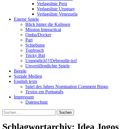
Verlagsliste Peru
Verlagsliste Uruguay
Verlagsliste Venezuela
Eigene Spiele
Blick hinter die Kulissen
Mission Impractical
Omba/Docker
Pari
Schiebung
Topfrosch
Tricky Bid
Unmöglich!?/Débrouille-toi!
Unveröffentlichte Spiele
Beeple
Soziale Medien
English texts
Spiel des Jahres Nomination Comment Bingo
Textos em Português
Impressum
Datenschutz
Suchen
nach:
Schlagwortarchiv: Idea Jogos