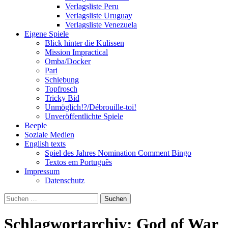
Verlagsliste Peru
Verlagsliste Uruguay
Verlagsliste Venezuela
Eigene Spiele
Blick hinter die Kulissen
Mission Impractical
Omba/Docker
Pari
Schiebung
Topfrosch
Tricky Bid
Unmöglich!?/Débrouille-toi!
Unveröffentlichte Spiele
Beeple
Soziale Medien
English texts
Spiel des Jahres Nomination Comment Bingo
Textos em Português
Impressum
Datenschutz
Suchen
nach:
Schlagwortarchiv: God of War