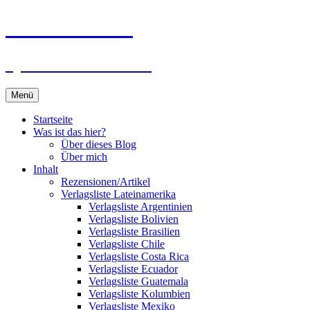
Zum
Du bist dran!
Inhalt
springen
Spiele aus aller Welt
Menü
Startseite
Was ist das hier?
Über dieses Blog
Über mich
Inhalt
Rezensionen/Artikel
Verlagsliste Lateinamerika
Verlagsliste Argentinien
Verlagsliste Bolivien
Verlagsliste Brasilien
Verlagsliste Chile
Verlagsliste Costa Rica
Verlagsliste Ecuador
Verlagsliste Guatemala
Verlagsliste Kolumbien
Verlagsliste Mexiko