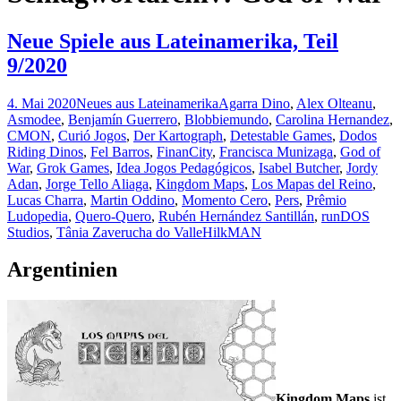
Neue Spiele aus Lateinamerika, Teil
9/2020
4. Mai 2020
Neues aus Lateinamerika
Agarra Dino
,
Alex Olteanu
,
Asmodee
,
Benjamín Guerrero
,
Blobbiemundo
,
Carolina Hernandez
,
CMON
,
Curió Jogos
,
Der Kartograph
,
Detestable Games
,
Dodos
Riding Dinos
,
Fel Barros
,
FinanCity
,
Francisca Munizaga
,
God of
War
,
Grok Games
,
Idea Jogos Pedagógicos
,
Isabel Butcher
,
Jordy
Adan
,
Jorge Tello Aliaga
,
Kingdom Maps
,
Los Mapas del Reino
,
Lucas Charra
,
Martin Oddino
,
Momento Cero
,
Pers
,
Prêmio
Ludopedia
,
Quero-Quero
,
Rubén Hernández Santillán
,
runDOS
Studios
,
Tânia Zaverucha do Valle
HilkMAN
Argentinien
Kingdom Maps
ist