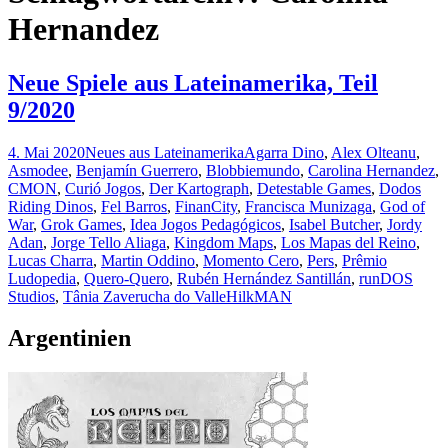
Hernandez
Neue Spiele aus Lateinamerika, Teil
9/2020
4. Mai 2020
Neues aus Lateinamerika
Agarra Dino
,
Alex Olteanu
,
Asmodee
,
Benjamín Guerrero
,
Blobbiemundo
,
Carolina Hernandez
,
CMON
,
Curió Jogos
,
Der Kartograph
,
Detestable Games
,
Dodos
Riding Dinos
,
Fel Barros
,
FinanCity
,
Francisca Munizaga
,
God of
War
,
Grok Games
,
Idea Jogos Pedagógicos
,
Isabel Butcher
,
Jordy
Adan
,
Jorge Tello Aliaga
,
Kingdom Maps
,
Los Mapas del Reino
,
Lucas Charra
,
Martin Oddino
,
Momento Cero
,
Pers
,
Prêmio
Ludopedia
,
Quero-Quero
,
Rubén Hernández Santillán
,
runDOS
Studios
,
Tânia Zaverucha do Valle
HilkMAN
Argentinien