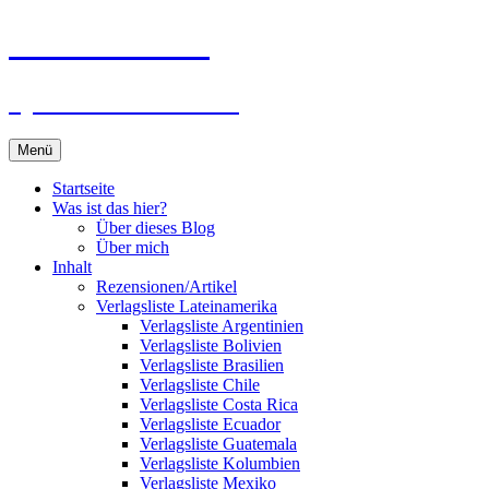
Zum
Du bist dran!
Inhalt
springen
Spiele aus aller Welt
Menü
Startseite
Was ist das hier?
Über dieses Blog
Über mich
Inhalt
Rezensionen/Artikel
Verlagsliste Lateinamerika
Verlagsliste Argentinien
Verlagsliste Bolivien
Verlagsliste Brasilien
Verlagsliste Chile
Verlagsliste Costa Rica
Verlagsliste Ecuador
Verlagsliste Guatemala
Verlagsliste Kolumbien
Verlagsliste Mexiko