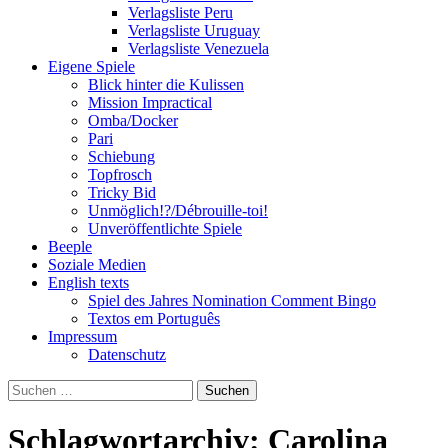
Verlagsliste Peru
Verlagsliste Uruguay
Verlagsliste Venezuela
Eigene Spiele
Blick hinter die Kulissen
Mission Impractical
Omba/Docker
Pari
Schiebung
Topfrosch
Tricky Bid
Unmöglich!?/Débrouille-toi!
Unveröffentlichte Spiele
Beeple
Soziale Medien
English texts
Spiel des Jahres Nomination Comment Bingo
Textos em Português
Impressum
Datenschutz
Suchen
nach:
Schlagwortarchiv: Carolina