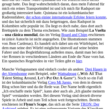
gesagt hatte. Das liegt wahrscheinlich daran, dass mein Fahrrad für
mich ein reines Transportmittel ist und ich mich für Radsport nie
großartig interessiert hatte. Quintana ist ein kolumbianischer
Radrennfahrer,
der schon einige internationale Erfolge feiern konnte
,
und das hat sicherlich mit dazu beigetragen, dass Radsport in
Kolumbien sehr populär ist. Da liegt es doch nahe, dass dort auch
Brettspiele zu dem Thema erscheinen. Wie zum Beispiel
La Vuelta
– una clásica mundial
, das im Verlag
Board and Chips
erschienen
ist (ein/e Autor/in ist nicht angegeben. Die Illustrationen stammen
von Jhon Cardenas). Es handelt sich dabei um ein Würfelspiel, bei
dem man seine drei Würfel möglichst sinnvoll auf seine beiden
Fahrer und das Begleitfahrzeug aufteilen muss, damit man bei den
vier Rennen in verschiedenen Ländern am Ende die Nase vorn hat.
Ein spanisches Regelvideo in vier Teilen gibt es
hier
.
Manche Verlagsnamen sind einfach cooler als andere.
Drei Hasen in
der Abendsonne
zum Beispiel, oder
Wattsalpoag
(„
W
ith
A
ll
T
hat
T
alent
S
itting
A
round,
L
et’s
P
ut
O
ut
A
G
ame“). Noch so ein Fall
ist der kolumbianische Verlag
Creo Mi Juego
, von dem in diesem
Blog schon hier und da die Rede war. Der Name heißt eigentlich
„Ich erschaffe mein Spiel“, kann aber auch als „Ich glaube meinem
Spiel“ verstanden werden. Bei diesem Verlag sind derzeit diverse
Spiele in Arbeit und zum Teil schon weit fortgeschritten. Bereits
erschienen ist
Flynn’s Scape
, das sich an die Serie
TRON: Der
Aufstand
anlehnt. Es ist eine aufgepumpte Variante des Klassikers