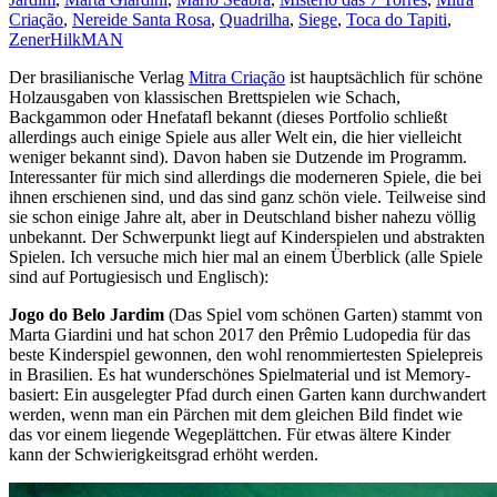
Criação
,
Nereide Santa Rosa
,
Quadrilha
,
Siege
,
Toca do Tapiti
,
Zener
HilkMAN
Der brasilianische Verlag
Mitra Criação
ist hauptsächlich für schöne
Holzausgaben von klassischen Brettspielen wie Schach,
Backgammon oder Hnefatafl bekannt (dieses Portfolio schließt
allerdings auch einige Spiele aus aller Welt ein, die hier vielleicht
weniger bekannt sind). Davon haben sie Dutzende im Programm.
Interessanter für mich sind allerdings die moderneren Spiele, die bei
ihnen erschienen sind, und das sind ganz schön viele. Teilweise sind
sie schon einige Jahre alt, aber in Deutschland bisher nahezu völlig
unbekannt. Der Schwerpunkt liegt auf Kinderspielen und abstrakten
Spielen. Ich versuche mich hier mal an einem Überblick (alle Spiele
sind auf Portugiesisch und Englisch):
Jogo do Belo Jardim
(Das Spiel vom schönen Garten) stammt von
Marta Giardini und hat schon 2017 den Prêmio Ludopedia für das
beste Kinderspiel gewonnen, den wohl renommiertesten Spielepreis
in Brasilien. Es hat wunderschönes Spielmaterial und ist Memory-
basiert: Ein ausgelegter Pfad durch einen Garten kann durchwandert
werden, wenn man ein Pärchen mit dem gleichen Bild findet wie
das vor einem liegende Wegeplättchen. Für etwas ältere Kinder
kann der Schwierigkeitsgrad erhöht werden.