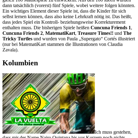
dann tatsächlich (vorerst) fünf Spiele, wobei weitere folgen könnten.
Ein wichtiges Element dieser Spiele ist, dass die Kinder für sich
selbst lernen können, dass also keine Lehrkraft nötig ist. Das heißt,
dass jedes Spiel ein Kontroll- beziehungsweise Korrekturement
enthalten muss. Die bisherigen Spiele heißen
Cuncuna Friends 1
,
Cuncuna Friends 2
,
MatematiKart
,
Treasure Times!!
und
The
Tricky Turtles
und wurden von Paula „Supergato“ Cortés illustriert
(nur bei MatematiKart stammen die Illustrationen von Claudia
Zavala).
Kolumbien
Ich muss gestehen,
dass mir der Name Nairo Quintana bis vor Kurzem noch nichts