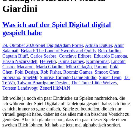
Giardini
Was ich auf der Spiel Digital digital
gespielt habe
29. Oktober 2020
Spiel Digital
Adam Porter
,
Adrian Dußler
,
Amir
Salamati
,
Belaad: The Land of Swords and Quills
,
Belo Jardim
,
Captain Bluff
,
Carlos Seabra
,
Conclave Editora
,
Eduardo Damotta
,
Ehsan Nazarzadeh
,
Helvetiq
,
Islima Games
,
Kompromat
,
Lincoln
Castro
,
Macaron
,
Marta Giardini
,
Mitra Criação
,
Partout
,
Poki
Chen
,
Poki Design
,
Rob Fisher
,
Roomiz Games
,
Smoox Chen
,
Soberano
,
SpielMr
,
Sunrise Tornado Game Studio
,
Super Team
,
Ta-
Te Wu
,
Taiwan Boardgame Design
,
The Three Little Wolves
,
Torsten Landsvogt
,
Zener
HilkMAN
Ich wollte ja noch ein paar Eindrücke zu Spielen nachreichen, die
ich während der Spiel Digital auf Tabletopia gespielt habe. Ich finde
es nicht immer so ganz einfach, Spiele zu beurteilen, die ich nur
virtuell gespielt habe, daher ist das alles mit ein bisschen Vorsicht zu
genießen. Aber ich glaube schon, dass ein paar dieser Spiele einen
zweiten Blick lohnen. Ich hab sie jetzt mal alphabetisch sortiert.