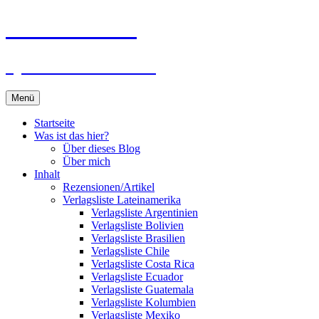
Zum
Du bist dran!
Inhalt
springen
Spiele aus aller Welt
Menü
Startseite
Was ist das hier?
Über dieses Blog
Über mich
Inhalt
Rezensionen/Artikel
Verlagsliste Lateinamerika
Verlagsliste Argentinien
Verlagsliste Bolivien
Verlagsliste Brasilien
Verlagsliste Chile
Verlagsliste Costa Rica
Verlagsliste Ecuador
Verlagsliste Guatemala
Verlagsliste Kolumbien
Verlagsliste Mexiko