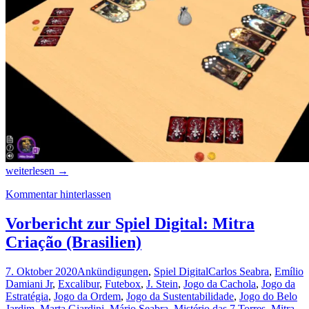
Was
weiterlesen
→
ich
Kommentar hinterlassen
auf
der
Spiel
Vorbericht zur Spiel Digital: Mitra
Digital
Criação (Brasilien)
digital
gespielt
habe
7. Oktober 2020
Ankündigungen
,
Spiel Digital
Carlos Seabra
,
Emílio
Damiani Jr
,
Excalibur
,
Futebox
,
J. Stein
,
Jogo da Cachola
,
Jogo da
Estratégia
,
Jogo da Ordem
,
Jogo da Sustentabilidade
,
Jogo do Belo
Jardim
,
Marta Giardini
,
Mário Seabra
,
Mistério das 7 Torres
,
Mitra