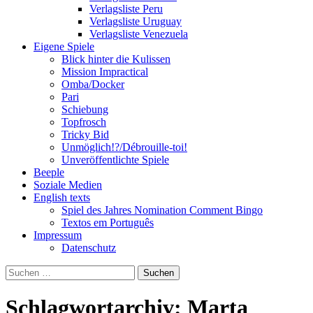
Verlagsliste Peru
Verlagsliste Uruguay
Verlagsliste Venezuela
Eigene Spiele
Blick hinter die Kulissen
Mission Impractical
Omba/Docker
Pari
Schiebung
Topfrosch
Tricky Bid
Unmöglich!?/Débrouille-toi!
Unveröffentlichte Spiele
Beeple
Soziale Medien
English texts
Spiel des Jahres Nomination Comment Bingo
Textos em Português
Impressum
Datenschutz
Suchen
nach:
Schlagwortarchiv: Marta