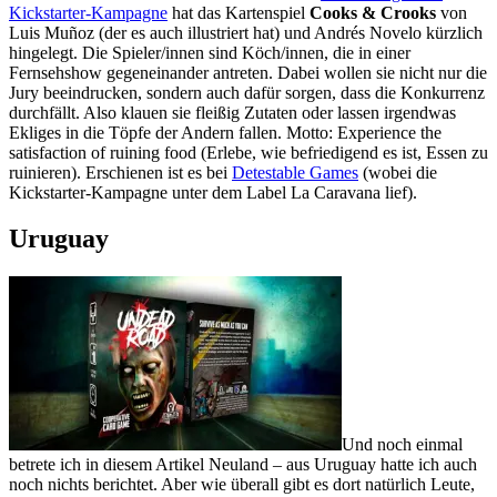
Kickstarter-Kampagne
hat das Kartenspiel
Cooks & Crooks
von
Luis Muñoz (der es auch illustriert hat) und Andrés Novelo kürzlich
hingelegt. Die Spieler/innen sind Köch/innen, die in einer
Fernsehshow gegeneinander antreten. Dabei wollen sie nicht nur die
Jury beeindrucken, sondern auch dafür sorgen, dass die Konkurrenz
durchfällt. Also klauen sie fleißig Zutaten oder lassen irgendwas
Ekliges in die Töpfe der Andern fallen. Motto: Experience the
satisfaction of ruining food (Erlebe, wie befriedigend es ist, Essen zu
ruinieren). Erschienen ist es bei
Detestable Games
(wobei die
Kickstarter-Kampagne unter dem Label La Caravana lief).
Uruguay
Und noch einmal
betrete ich in diesem Artikel Neuland – aus Uruguay hatte ich auch
noch nichts berichtet. Aber wie überall gibt es dort natürlich Leute,