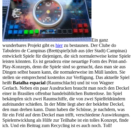
Ein ganz
wunderbares Projekt gibt es
hier
zu bestaunen. Der Clube do
Tabuleiro de Campinas (Brett(spiel)club aus (der Stadt) Campinas)
entwickelt Spiele für diejenigen, die sich normalerweise keine Spiele
leisten könnten. Es ist geradezu eine neuartige Form des Print-and-
Play-Konzepts, denn die Spiele sind so gemacht, dass man sie aus
Dingen selbst bauen kann, die normalerweise im Müll landen. Sie
stellen sie entsprechend kostenlos zur Verfügung. Das aktuelle Spiel
heißt
Batalha espacial
(Raumschlacht) und ist von Wagner
Gerlach. Neben ein paar Ausdrucken braucht man noch den Deckel
einer in Brasilien offenbar handelsüblichen Butterdose. Im Spiel
bekämpfen sich zwei Raumschiffe, die von zwei Spielfeldrändern
aufeinander schießen. In der Mitte liegt aber der beklebte Deckel,
den man drehen kann. Dann haben die Schüsse, je nachdem, was
für ein Feld auf dem Deckel man trifft, verschiedene Auswirkungen.
Spielentwicklung als Hilfe zur Teilhabe ist ein tolles Konzept, finde
ich. Und ein Beitrag zum Recycling ist es auch noch. Toll!