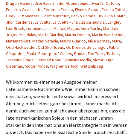
Dragori Games
,
Drei Hasen in der Abendsonne
,
Dwar7s: Outono
,
Eduardo Cavalcante
,
Federico Franco
,
Flynn's Scape
,
Franco Toffoli
,
Geek Out! Masters
,
Goethe-Institut
,
Hacko Games
,
HISTERIA GAMES
,
Jhon Cardenas
,
La Vuelta
,
La Vuelta - una clásica mundial
,
Langley
,
Luís Brüeh
,
Ludoismo
,
Luis Muñoz
,
Magus: Aura Mortis
,
Mandala
Jogos
,
Mandalas
,
Marta Giardini
,
Martin Oddino
,
Martin Windischer
,
MatematiKart
,
Matias Saravia
,
Mauro Guarino
,
Mille Bornes
,
Mitra
,
Odd Hackwelder
,
Old Skull Ideas
,
Os Dreinos de Junagor
,
Pablo
Céspedes
,
Paula "Supergato" Cortés
,
Primar
,
The Tricky Turtles
,
Treasure Times!!
,
Undead Road
,
Vesuvius Media
,
Victor Hugo
Cisternas
,
Victor Ponce
,
Wagner Gerlach
,
Wattsalpoag
Willkommen zu einer neuen Ausgabe meiner
Lateinamerika-Nachrichten. Wie immer kann ich schwer
einschätzen, wie viele Leute sowas wirklich interessiert.
Aber hey, mich selbst ganz bestimmt, daher mache ich
damit auch weiter, zumal ich davon überzeugt bin, dass die
lateinamerikanischen Spiele in den nächsten Jahren
stärker in den internationalen Markt integriert sein werden
als jetzt. Das haben viele asiatische Spiele ja auch geschafft.