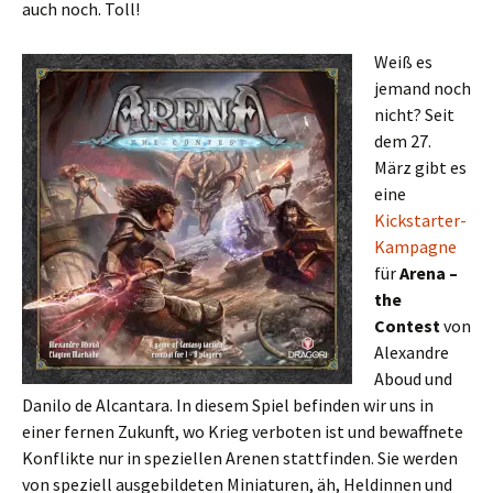
auch noch. Toll!
Weiß es
jemand noch
nicht? Seit
dem 27.
März gibt es
eine
Kickstarter-
Kampagne
für
Arena –
the
Contest
von
Alexandre
Aboud und
Danilo de Alcantara. In diesem Spiel befinden wir uns in
einer fernen Zukunft, wo Krieg verboten ist und bewaffnete
Konflikte nur in speziellen Arenen stattfinden. Sie werden
von speziell ausgebildeten Miniaturen, äh, Heldinnen und