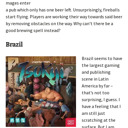
mages enter
a pub which only has one beer left. Unsurprisingly, fireballs
start flying. Players are working their way towards said beer
by removing obstacles on the way. Why can’t there be a
good brewing spell instead?
Brazil
Brazil seems to have
the largest gaming
and publishing
scene in Latin
America by far –
that’s not too
surprising, I guess. I
have a feeling that I
am still just
scratching at the
surface. But I am