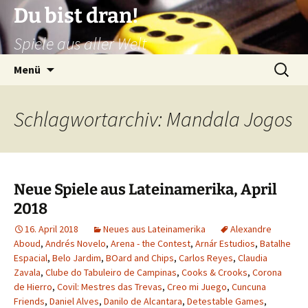
Zum
Du bist dran!
Inhalt
Spiele aus aller Welt
springen
Suchen
Menü
nach:
Schlagwortarchiv: Mandala Jogos
Neue Spiele aus Lateinamerika, April
2018
16. April 2018
Neues aus Lateinamerika
Alexandre
Aboud
,
Andrés Novelo
,
Arena - the Contest
,
Arnár Estudios
,
Batalhe
Espacial
,
Belo Jardim
,
BOard and Chips
,
Carlos Reyes
,
Claudia
Zavala
,
Clube do Tabuleiro de Campinas
,
Cooks & Crooks
,
Corona
de Hierro
,
Covil: Mestres das Trevas
,
Creo mi Juego
,
Cuncuna
Friends
,
Daniel Alves
,
Danilo de Alcantara
,
Detestable Games
,