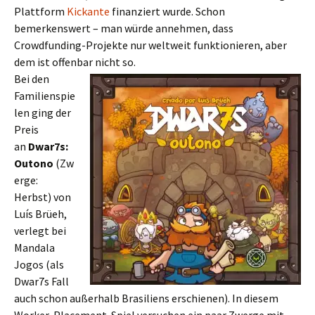
Plattform
Kickante
finanziert wurde. Schon
bemerkenswert – man würde annehmen, dass
Crowdfunding-Projekte nur weltweit funktionieren, aber
dem ist offenbar nicht so.
Bei den
Familienspie
len ging der
Preis
an
Dwar7s:
Outono
(Zw
erge:
Herbst) von
Luís Brüeh,
verlegt bei
Mandala
Jogos (als
Dwar7s Fall
auch schon außerhalb Brasiliens erschienen). In diesem