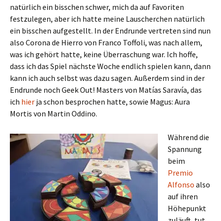
natürlich ein bisschen schwer, mich da auf Favoriten
festzulegen, aber ich hatte meine Lauscherchen natürlich
ein bisschen aufgestellt. In der Endrunde vertreten sind nun
also Corona de Hierro von Franco Toffoli, was nach allem,
was ich gehört hatte, keine Überraschung war. Ich hoffe,
dass ich das Spiel nächste Woche endlich spielen kann, dann
kann ich auch selbst was dazu sagen. Außerdem sind in der
Endrunde noch Geek Out! Masters von Matías Saravía, das
ich
hier
ja schon besprochen hatte, sowie Magus: Aura
Mortis von Martin Oddino.
Während die
Spannung
beim
Premio
Alfonso
also
auf ihren
Höhepunkt
zuläuft, tut