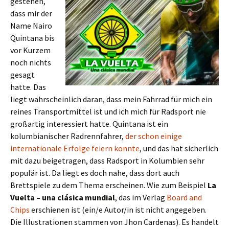
gestehen,
dass mir der
Name Nairo
Quintana bis
vor Kurzem
noch nichts
gesagt
hatte. Das
liegt wahrscheinlich daran, dass mein Fahrrad für mich ein
reines Transportmittel ist und ich mich für Radsport nie
großartig interessiert hatte. Quintana ist ein
kolumbianischer Radrennfahrer,
der schon einige
internationale Erfolge feiern konnte
, und das hat sicherlich
mit dazu beigetragen, dass Radsport in Kolumbien sehr
populär ist. Da liegt es doch nahe, dass dort auch
Brettspiele zu dem Thema erscheinen. Wie zum Beispiel
La
Vuelta – una clásica mundial
, das im Verlag
Board and
Chips
erschienen ist (ein/e Autor/in ist nicht angegeben.
Die Illustrationen stammen von Jhon Cardenas). Es handelt