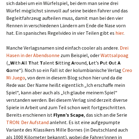
sich dabei um ein Würfelspiel, bei dem man seine drei
Würfel möglichst sinnvoll auf seine beiden Fahrer und das
Begleitfahrzeug aufteilen muss, damit man bei den vier
Rennen in verschiedenen Ländern am Ende die Nase vorn
hat. Ein spanisches Regelvideo in vier Teilen gibt es
hier
.
Manche Verlagsnamen sind einfach cooler als andere.
Drei
Hasen in der Abendsonne
zum Beispiel, oder
Wattsalpoag
(„
W
ith
A
ll
T
hat
T
alent
S
itting
A
round,
L
et’s
P
ut
O
ut
A
G
ame“). Noch so ein Fall ist der kolumbianische Verlag
Creo
Mi Juego
, von dem in diesem Blog schon hier und da die
Rede war. Der Name heißt eigentlich „Ich erschaffe mein
Spiel“, kann aber auch als „Ich glaube meinem Spiel“
verstanden werden. Bei diesem Verlag sind derzeit diverse
Spiele in Arbeit und zum Teil schon weit fortgeschritten.
Bereits erschienen ist
Flynn’s Scape
, das sich an die Serie
TRON: Der Aufstand
anlehnt. Es ist eine aufgepumpte
Variante des Klassikers Mille Bornes (in Deutschland auch
als 1000 Kilometer bekannt), wobei die Fahrer/innen in