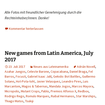
Alle Fotos mit freundlicher Genehmigung durch die
Rechteinhaber/innen. Danke!
Kommentar hinterlassen
New games from Latin America, July
2017
23. Juli 2017
Neues aus Lateinamerika
Adrián Novell
,
Azahar Juegos
,
Celeste Barone
,
Copacabana
,
Daniel Braga
,
Fel
Barros
,
FocusX
,
Gabriel Isaac Jalil
,
Gekido: Bot Battles
,
Guillermo
Solano
,
Hot-Pota-toh!
,
Javier Velasquez
,
Leandro Pires
,
Luis
Marcantoni
,
Magos & Tabernas
,
Mandala Jogos
,
Marcos Mayora
,
Micropolis
,
Mutant Crops
,
Pablo
,
Premios Alfonso X
,
Redbox
,
Rodrigo Rego
,
Romulo Marques
,
Ruibal Hermanos
,
Star Warships
,
Thiago Matos
,
Tsukiji