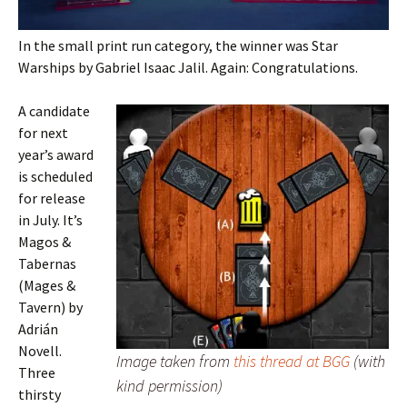
In the small print run category, the winner was Star
Warships by Gabriel Isaac Jalil. Again: Congratulations.
A candidate
for next
year’s award
is scheduled
for release
in July. It’s
Magos &
Tabernas
(Mages &
Tavern) by
Adrián
Novell.
Image taken from
this thread at BGG
(with
Three
kind permission)
thirsty