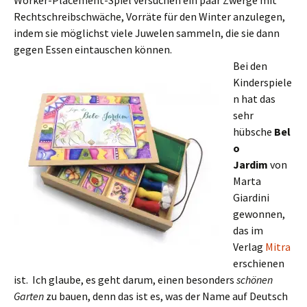
Worker-Placement-Spiel versuchen ein paar Zwerge mit
Rechtschreibschwäche, Vorräte für den Winter anzulegen,
indem sie möglichst viele Juwelen sammeln, die sie dann
gegen Essen eintauschen können.
Bei den
Kinderspiele
n hat das
sehr
hübsche
Bel
o
Jardim
von
Marta
Giardini
gewonnen,
das im
Verlag
Mitra
erschienen
ist. Ich glaube, es geht darum, einen besonders
schönen
Garten
zu bauen, denn das ist es, was der Name auf Deutsch