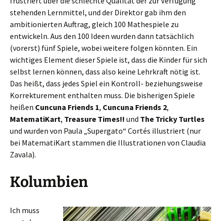
frustriert über die schlechte Qualität der zur Verfügung
stehenden Lernmittel, und der Direktor gab ihm den
ambitionierten Auftrag, gleich 100 Mathespiele zu
entwickeln. Aus den 100 Ideen wurden dann tatsächlich
(vorerst) fünf Spiele, wobei weitere folgen könnten. Ein
wichtiges Element dieser Spiele ist, dass die Kinder für sich
selbst lernen können, dass also keine Lehrkraft nötig ist.
Das heißt, dass jedes Spiel ein Kontroll- beziehungsweise
Korrekturement enthalten muss. Die bisherigen Spiele
heißen
Cuncuna Friends 1
,
Cuncuna Friends 2
,
MatematiKart
,
Treasure Times!!
und
The Tricky Turtles
und wurden von Paula „Supergato“ Cortés illustriert (nur
bei MatematiKart stammen die Illustrationen von Claudia
Zavala).
Kolumbien
Ich muss