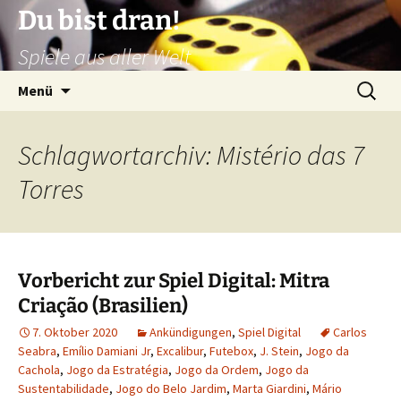
Zum
Du bist dran!
Inhalt
Spiele aus aller Welt
springen
Suchen
Menü
nach:
Schlagwortarchiv: Mistério das 7
Torres
Vorbericht zur Spiel Digital: Mitra
Criação (Brasilien)
7. Oktober 2020
Ankündigungen
,
Spiel Digital
Carlos
Seabra
,
Emílio Damiani Jr
,
Excalibur
,
Futebox
,
J. Stein
,
Jogo da
Cachola
,
Jogo da Estratégia
,
Jogo da Ordem
,
Jogo da
Sustentabilidade
,
Jogo do Belo Jardim
,
Marta Giardini
,
Mário