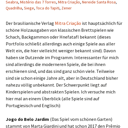
Seabra
,
Mistério das 7 Torres
,
Mitra Criação
,
Nereide Santa Rosa
,
Quadrilha
,
Siege
,
Toca do Tapiti
,
Zener
Der brasilianische Verlag
Mitra Criação
ist hauptsächlich für
schöne Holzausgaben von klassischen Brettspielen wie
Schach, Backgammon oder Hnefatafl bekannt (dieses
Portfolio schließt allerdings auch einige Spiele aus aller
Welt ein, die hier vielleicht weniger bekannt sind). Davon
haben sie Dutzende im Programm. Interessanter für mich
sind allerdings die moderneren Spiele, die bei ihnen
erschienen sind, und das sind ganz schön viele. Teilweise
sind sie schon einige Jahre alt, aber in Deutschland bisher
nahezu völlig unbekannt. Der Schwerpunkt liegt auf
Kinderspielen und abstrakten Spielen. Ich versuche mich
hier mal an einem Überblick (alle Spiele sind auf
Portugiesisch und Englisch):
Jogo do Belo Jardim
(Das Spiel vom schönen Garten)
stammt von Marta Giardini und hat schon 2017 den Prêmio