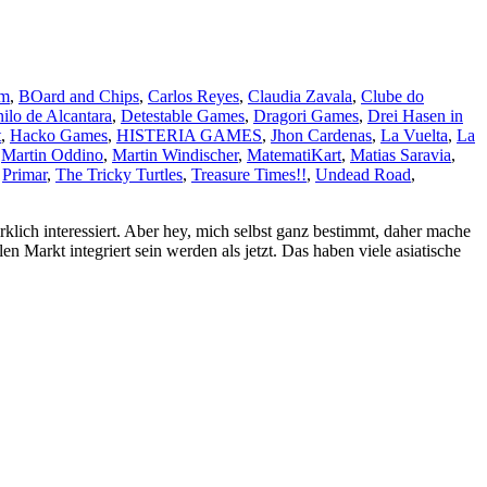
im
,
BOard and Chips
,
Carlos Reyes
,
Claudia Zavala
,
Clube do
ilo de Alcantara
,
Detestable Games
,
Dragori Games
,
Drei Hasen in
t
,
Hacko Games
,
HISTERIA GAMES
,
Jhon Cardenas
,
La Vuelta
,
La
,
Martin Oddino
,
Martin Windischer
,
MatematiKart
,
Matias Saravia
,
,
Primar
,
The Tricky Turtles
,
Treasure Times!!
,
Undead Road
,
ich interessiert. Aber hey, mich selbst ganz bestimmt, daher mache
en Markt integriert sein werden als jetzt. Das haben viele asiatische