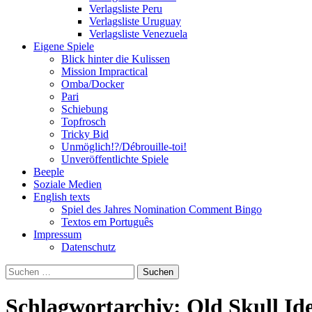
Verlagsliste Peru
Verlagsliste Uruguay
Verlagsliste Venezuela
Eigene Spiele
Blick hinter die Kulissen
Mission Impractical
Omba/Docker
Pari
Schiebung
Topfrosch
Tricky Bid
Unmöglich!?/Débrouille-toi!
Unveröffentlichte Spiele
Beeple
Soziale Medien
English texts
Spiel des Jahres Nomination Comment Bingo
Textos em Português
Impressum
Datenschutz
Suchen
nach:
Schlagwortarchiv: Old Skull Id