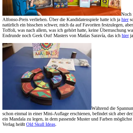
Noch z
Alfonso-Preis verliehen. Über die Kandidatenspiele hatte ich ja
hier
sc
natürlich ein bisschen schwer, mich da auf Favoriten festzulegen, abe
Toffoli, was nach allem, was ich gehört hatte, keine Überraschung wa
Endrunde noch Geek Out! Masters von Matías Saravía, das ich
hier
ja
Während die Spannun
schon einmal in einer Mini-Auflage erschienen, befindet sich aber der
ein Mandala zu legen, in dem passende Muster und Farben möglichst
Verlag heißt
Old Skull Ideas
.