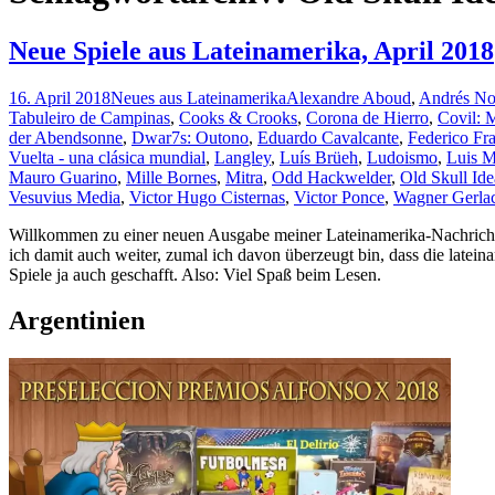
Neue Spiele aus Lateinamerika, April 2018
16. April 2018
Neues aus Lateinamerika
Alexandre Aboud
,
Andrés No
Tabuleiro de Campinas
,
Cooks & Crooks
,
Corona de Hierro
,
Covil: 
der Abendsonne
,
Dwar7s: Outono
,
Eduardo Cavalcante
,
Federico Fr
Vuelta - una clásica mundial
,
Langley
,
Luís Brüeh
,
Ludoismo
,
Luis 
Mauro Guarino
,
Mille Bornes
,
Mitra
,
Odd Hackwelder
,
Old Skull Ide
Vesuvius Media
,
Victor Hugo Cisternas
,
Victor Ponce
,
Wagner Gerla
Willkommen zu einer neuen Ausgabe meiner Lateinamerika-Nachrichten
ich damit auch weiter, zumal ich davon überzeugt bin, dass die lateina
Spiele ja auch geschafft. Also: Viel Spaß beim Lesen.
Argentinien