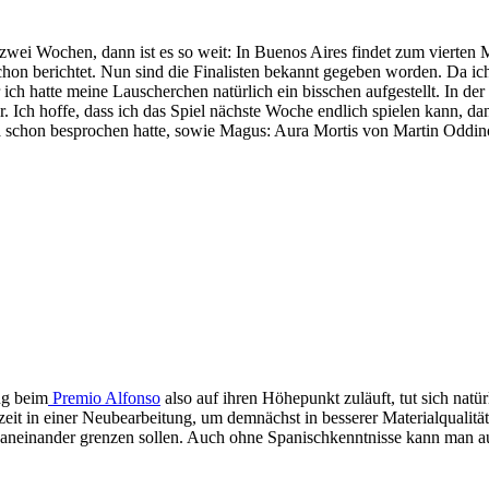
wei Wochen, dann ist es so weit: In Buenos Aires findet zum vierten 
hon berichtet. Nun sind die Finalisten bekannt gegeben worden. Da ich se
r ich hatte meine Lauscherchen natürlich ein bisschen aufgestellt. In d
r. Ich hoffe, dass ich das Spiel nächste Woche endlich spielen kann, d
 schon besprochen hatte, sowie Magus: Aura Mortis von Martin Oddin
g beim
Premio Alfonso
also auf ihren Höhepunkt zuläuft, tut sich natü
zeit in einer Neubearbeitung, um demnächst in besserer Materialqualität
 aneinander grenzen sollen. Auch ohne Spanischkenntnisse kann man 