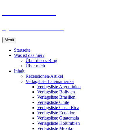
Zum
Du bist dran!
Inhalt
springen
Spiele aus aller Welt
Menü
Startseite
Was ist das hier?
Über dieses Blog
Über mich
Inhalt
Rezensionen/Artikel
Verlagsliste Lateinamerika
Verlagsliste Argentinien
Verlagsliste Bolivien
Verlagsliste Brasilien
Verlagsliste Chile
Verlagsliste Costa Rica
Verlagsliste Ecuador
Verlagsliste Guatemala
Verlagsliste Kolumbien
Verlagsliste Mexiko