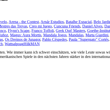
velo
,
Arena - the Contest
,
Arnár Estudios
,
Batalhe Espacial
,
Belo Jard
Mestres das Trevas
,
Creo mi Juego
,
Cuncuna Friends
,
Daniel Alves
,
Dan
anco
,
Flynn's Scape
,
Franco Toffoli
,
Geek Out! Masters
,
Goethe-Institu
Muñoz
,
Magus: Aura Mortis
,
Mandala Jogos
,
Mandalas
,
Marta Giardini
as
,
Os Dreinos de Junagor
,
Pablo Céspedes
,
Paula "Supergato" Cortés
ch
,
Wattsalpoag
HilkMAN
. Wie immer kann ich schwer einschätzen, wie viele Leute sowas wirkl
merikanischen Spiele in den nächsten Jahren stärker in den international