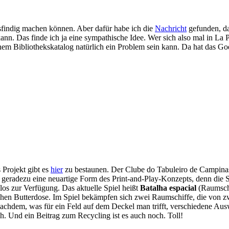
usfindig machen können. Aber dafür habe ich die
Nachricht
gefunden, da
ann. Das finde ich ja eine sympathische Idee. Wer sich also mal in La 
einem Bibliothekskatalog natürlich ein Problem sein kann. Da hat das G
Projekt gibt es
hier
zu bestaunen. Der Clube do Tabuleiro de Campinas (
ist geradezu eine neuartige Form des Print-and-Play-Konzepts, denn die 
los zur Verfügung. Das aktuelle Spiel heißt
Batalha espacial
(Raumschl
hen Butterdose. Im Spiel bekämpfen sich zwei Raumschiffe, die von zwei
achdem, was für ein Feld auf dem Deckel man trifft, verschiedene Au
ich. Und ein Beitrag zum Recycling ist es auch noch. Toll!