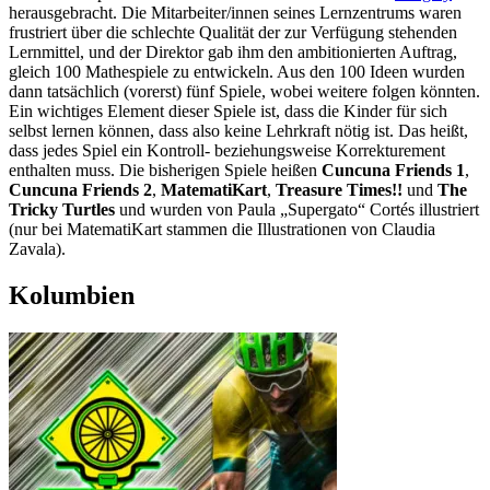
herausgebracht. Die Mitarbeiter/innen seines Lernzentrums waren
frustriert über die schlechte Qualität der zur Verfügung stehenden
Lernmittel, und der Direktor gab ihm den ambitionierten Auftrag,
gleich 100 Mathespiele zu entwickeln. Aus den 100 Ideen wurden
dann tatsächlich (vorerst) fünf Spiele, wobei weitere folgen könnten.
Ein wichtiges Element dieser Spiele ist, dass die Kinder für sich
selbst lernen können, dass also keine Lehrkraft nötig ist. Das heißt,
dass jedes Spiel ein Kontroll- beziehungsweise Korrekturement
enthalten muss. Die bisherigen Spiele heißen
Cuncuna Friends 1
,
Cuncuna Friends 2
,
MatematiKart
,
Treasure Times!!
und
The
Tricky Turtles
und wurden von Paula „Supergato“ Cortés illustriert
(nur bei MatematiKart stammen die Illustrationen von Claudia
Zavala).
Kolumbien