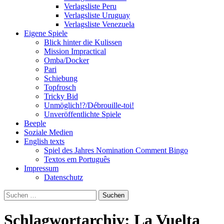
Verlagsliste Peru
Verlagsliste Uruguay
Verlagsliste Venezuela
Eigene Spiele
Blick hinter die Kulissen
Mission Impractical
Omba/Docker
Pari
Schiebung
Topfrosch
Tricky Bid
Unmöglich!?/Débrouille-toi!
Unveröffentlichte Spiele
Beeple
Soziale Medien
English texts
Spiel des Jahres Nomination Comment Bingo
Textos em Português
Impressum
Datenschutz
Suchen
nach:
Schlagwortarchiv: La Vuelta