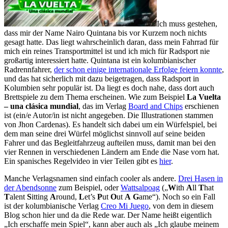
Ich muss gestehen,
dass mir der Name Nairo Quintana bis vor Kurzem noch nichts
gesagt hatte. Das liegt wahrscheinlich daran, dass mein Fahrrad für
mich ein reines Transportmittel ist und ich mich für Radsport nie
großartig interessiert hatte. Quintana ist ein kolumbianischer
Radrennfahrer,
der schon einige internationale Erfolge feiern konnte
,
und das hat sicherlich mit dazu beigetragen, dass Radsport in
Kolumbien sehr populär ist. Da liegt es doch nahe, dass dort auch
Brettspiele zu dem Thema erscheinen. Wie zum Beispiel
La Vuelta
– una clásica mundial
, das im Verlag
Board and Chips
erschienen
ist (ein/e Autor/in ist nicht angegeben. Die Illustrationen stammen
von Jhon Cardenas). Es handelt sich dabei um ein Würfelspiel, bei
dem man seine drei Würfel möglichst sinnvoll auf seine beiden
Fahrer und das Begleitfahrzeug aufteilen muss, damit man bei den
vier Rennen in verschiedenen Ländern am Ende die Nase vorn hat.
Ein spanisches Regelvideo in vier Teilen gibt es
hier
.
Manche Verlagsnamen sind einfach cooler als andere.
Drei Hasen in
der Abendsonne
zum Beispiel, oder
Wattsalpoag
(„
W
ith
A
ll
T
hat
T
alent
S
itting
A
round,
L
et’s
P
ut
O
ut
A
G
ame“). Noch so ein Fall
ist der kolumbianische Verlag
Creo Mi Juego
, von dem in diesem
Blog schon hier und da die Rede war. Der Name heißt eigentlich
„Ich erschaffe mein Spiel“, kann aber auch als „Ich glaube meinem