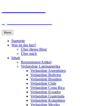
Zum
Du bist dran!
Inhalt
springen
Spiele aus aller Welt
Menü
Startseite
Was ist das hier?
Über dieses Blog
Über mich
Inhalt
Rezensionen/Artikel
Verlagsliste Lateinamerika
Verlagsliste Argentinien
Verlagsliste Bolivien
Verlagsliste Brasilien
Verlagsliste Chile
Verlagsliste Costa Rica
Verlagsliste Ecuador
Verlagsliste Guatemala
Verlagsliste Kolumbien
Verlagsliste Mexiko