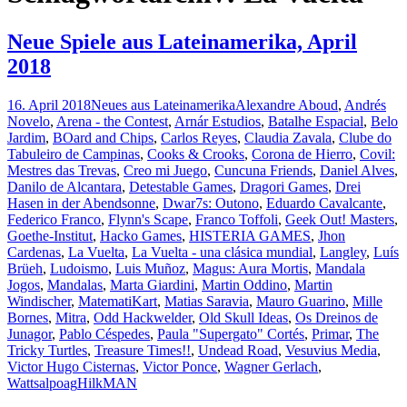
Neue Spiele aus Lateinamerika, April
2018
16. April 2018
Neues aus Lateinamerika
Alexandre Aboud
,
Andrés
Novelo
,
Arena - the Contest
,
Arnár Estudios
,
Batalhe Espacial
,
Belo
Jardim
,
BOard and Chips
,
Carlos Reyes
,
Claudia Zavala
,
Clube do
Tabuleiro de Campinas
,
Cooks & Crooks
,
Corona de Hierro
,
Covil:
Mestres das Trevas
,
Creo mi Juego
,
Cuncuna Friends
,
Daniel Alves
,
Danilo de Alcantara
,
Detestable Games
,
Dragori Games
,
Drei
Hasen in der Abendsonne
,
Dwar7s: Outono
,
Eduardo Cavalcante
,
Federico Franco
,
Flynn's Scape
,
Franco Toffoli
,
Geek Out! Masters
,
Goethe-Institut
,
Hacko Games
,
HISTERIA GAMES
,
Jhon
Cardenas
,
La Vuelta
,
La Vuelta - una clásica mundial
,
Langley
,
Luís
Brüeh
,
Ludoismo
,
Luis Muñoz
,
Magus: Aura Mortis
,
Mandala
Jogos
,
Mandalas
,
Marta Giardini
,
Martin Oddino
,
Martin
Windischer
,
MatematiKart
,
Matias Saravia
,
Mauro Guarino
,
Mille
Bornes
,
Mitra
,
Odd Hackwelder
,
Old Skull Ideas
,
Os Dreinos de
Junagor
,
Pablo Céspedes
,
Paula "Supergato" Cortés
,
Primar
,
The
Tricky Turtles
,
Treasure Times!!
,
Undead Road
,
Vesuvius Media
,
Victor Hugo Cisternas
,
Victor Ponce
,
Wagner Gerlach
,
Wattsalpoag
HilkMAN