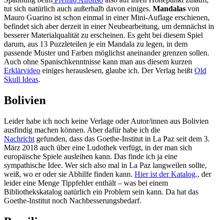
tut sich natürlich auch außerhalb davon einiges.
Mandalas
von
Mauro Guarino ist schon einmal in einer Mini-Auflage erschienen,
befindet sich aber derzeit in einer Neubearbeitung, um demnächst in
besserer Materialqualität zu erscheinen. Es geht bei diesem Spiel
darum, aus 13 Puzzleteilen je ein Mandala zu legen, in dem
passende Muster und Farben möglichst aneinander grenzen sollen.
Auch ohne Spanischkenntnisse kann man aus diesem kurzen
Erklärvideo
einiges herauslesen, glaube ich. Der Verlag heißt
Old
Skull Ideas
.
Bolivien
Leider habe ich noch keine Verlage oder Autor/innen aus Bolivien
ausfindig machen können. Aber dafür habe ich die
Nachricht
gefunden, dass das Goethe-Institut in La Paz seit dem 3.
März 2018 auch über eine Ludothek verfügt, in der man sich
europäische Spiele ausleihen kann. Das finde ich ja eine
sympathische Idee. Wer sich also mal in La Paz langweilen sollte,
weiß, wo er oder sie Abhilfe finden kann.
Hier ist der Katalog
., der
leider eine Menge Tippfehler enthält – was bei einem
Bibliothekskatalog natürlich ein Problem sein kann. Da hat das
Goethe-Institut noch Nachbesserungsbedarf.