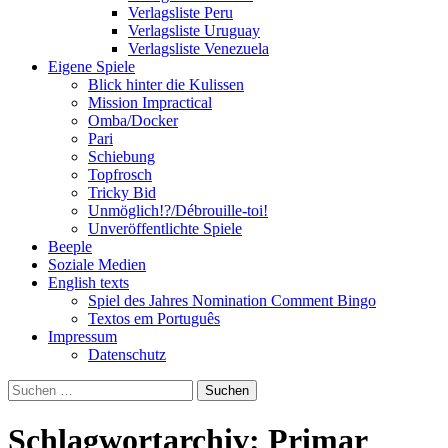
Verlagsliste Peru
Verlagsliste Uruguay
Verlagsliste Venezuela
Eigene Spiele
Blick hinter die Kulissen
Mission Impractical
Omba/Docker
Pari
Schiebung
Topfrosch
Tricky Bid
Unmöglich!?/Débrouille-toi!
Unveröffentlichte Spiele
Beeple
Soziale Medien
English texts
Spiel des Jahres Nomination Comment Bingo
Textos em Português
Impressum
Datenschutz
Suchen
nach:
Schlagwortarchiv: Primar