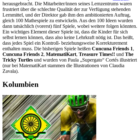
herausgebracht. Die Mitarbeiter/innen seines Lernzentrums waren
frustriert über die schlechte Qualität der zur Verfügung stehenden
Lernmittel, und der Direktor gab ihm den ambitionierten Auftrag,
gleich 100 Mathespiele zu entwickeln. Aus den 100 Ideen wurden
dann tatsächlich (vorerst) fünf Spiele, wobei weitere folgen könnten.
Ein wichtiges Element dieser Spiele ist, dass die Kinder für sich
selbst lernen können, dass also keine Lehrkraft nötig ist. Das heißt,
dass jedes Spiel ein Kontroll- beziehungsweise Korrekturement
enthalten muss. Die bisherigen Spiele heißen
Cuncuna Friends 1
,
Cuncuna Friends 2
,
MatematiKart
,
Treasure Times!!
und
The
Tricky Turtles
und wurden von Paula „Supergato“ Cortés illustriert
(nur bei MatematiKart stammen die Illustrationen von Claudia
Zavala).
Kolumbien