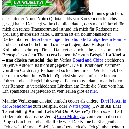
Ich muss gestehen,
dass mir der Name Nairo Quintana bis vor Kurzem noch nichts
gesagt hatte. Das liegt wahrscheinlich daran, dass mein Fahrrad für
mich ein reines Transportmittel ist und ich mich für Radsport nie
großartig interessiert hatte. Quintana ist ein kolumbianischer
Radrennfahrer,
der schon einige internationale Erfolge feiern konnte
,
und das hat sicherlich mit dazu beigetragen, dass Radsport in
Kolumbien sehr populär ist. Da liegt es doch nahe, dass dort auch
Brettspiele zu dem Thema erscheinen. Wie zum Beispiel
La Vuelta
– una clásica mundial
, das im Verlag
Board and Chips
erschienen
ist (ein/e Autor/in ist nicht angegeben. Die Illustrationen stammen
von Jhon Cardenas). Es handelt sich dabei um ein Würfelspiel, bei
dem man seine drei Würfel möglichst sinnvoll auf seine beiden
Fahrer und das Begleitfahrzeug aufteilen muss, damit man bei den
vier Rennen in verschiedenen Ländern am Ende die Nase vorn hat.
Ein spanisches Regelvideo in vier Teilen gibt es
hier
.
Manche Verlagsnamen sind einfach cooler als andere.
Drei Hasen in
der Abendsonne
zum Beispiel, oder
Wattsalpoag
(„
W
ith
A
ll
T
hat
T
alent
S
itting
A
round,
L
et’s
P
ut
O
ut
A
G
ame“). Noch so ein Fall
ist der kolumbianische Verlag
Creo Mi Juego
, von dem in diesem
Blog schon hier und da die Rede war. Der Name heißt eigentlich
„Ich erschaffe mein Spiel“, kann aber auch als „Ich glaube meinem