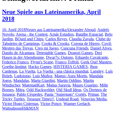
Neue Spiele aus Lateinamerika, April
2018
16. April 2018
Neues aus Lateinamerika
Alexandre Aboud
,
Andrés
Novelo
,
Arena - the Contest
,
Arnár Estudios
,
Batalhe Espacial
,
Belo
Jardim
,
BOard and Chips
,
Carlos Reyes
,
Claudia Zavala
,
Clube do
Tabuleiro de Campinas
,
Cooks & Crooks
,
Corona de Hierro
,
Covil:
Mestres das Trevas
,
Creo mi Juego
,
Cuncuna Friends
,
Daniel Alves
,
Danilo de Alcantara
,
Detestable Games
,
Dragori Games
,
Drei
Hasen in der Abendsonne
,
Dwar7s: Outono
,
Eduardo Cavalcante
,
Federico Franco
,
Flynn's Scape
,
Franco Toffoli
,
Geek Out! Masters
,
Goethe-Institut
,
Hacko Games
,
HISTERIA GAMES
,
Jhon
Cardenas
,
La Vuelta
,
La Vuelta - una clásica mundial
,
Langley
,
Luís
Brüeh
,
Ludoismo
,
Luis Muñoz
,
Magus: Aura Mortis
,
Mandala
Jogos
,
Mandalas
,
Marta Giardini
,
Martin Oddino
,
Martin
Windischer
,
MatematiKart
,
Matias Saravia
,
Mauro Guarino
,
Mille
Bornes
,
Mitra
,
Odd Hackwelder
,
Old Skull Ideas
,
Os Dreinos de
Junagor
,
Pablo Céspedes
,
Paula "Supergato" Cortés
,
Primar
,
The
Tricky Turtles
,
Treasure Times!!
,
Undead Road
,
Vesuvius Media
,
Victor Hugo Cisternas
,
Victor Ponce
,
Wagner Gerlach
,
Wattsalpoag
HilkMAN