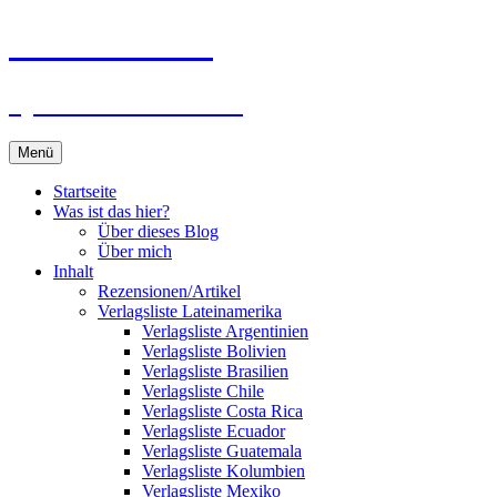
Zum
Du bist dran!
Inhalt
springen
Spiele aus aller Welt
Menü
Startseite
Was ist das hier?
Über dieses Blog
Über mich
Inhalt
Rezensionen/Artikel
Verlagsliste Lateinamerika
Verlagsliste Argentinien
Verlagsliste Bolivien
Verlagsliste Brasilien
Verlagsliste Chile
Verlagsliste Costa Rica
Verlagsliste Ecuador
Verlagsliste Guatemala
Verlagsliste Kolumbien
Verlagsliste Mexiko