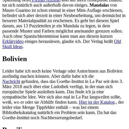
tut sich natürlich auch außerhalb davon einiges.
Mandalas
von
Mauro Guarino ist schon einmal in einer Mini-Auflage erschienen,
befindet sich aber derzeit in einer Neubearbeitung, um demnächst in
besserer Materialqualität zu erscheinen. Es geht bei diesem Spiel
darum, aus 13 Puzzleteilen je ein Mandala zu legen, in dem
passende Muster und Farben möglichst aneinander grenzen sollen.
Auch ohne Spanischkenntnisse kann man aus diesem kurzen
Erklärvideo
einiges herauslesen, glaube ich. Der Verlag heißt
Old
Skull Ideas
.
Bolivien
Leider habe ich noch keine Verlage oder Autor/innen aus Bolivien
ausfindig machen können. Aber dafür habe ich die
Nachricht
gefunden, dass das Goethe-Institut in La Paz seit dem 3.
März 2018 auch über eine Ludothek verfügt, in der man sich
europäische Spiele ausleihen kann. Das finde ich ja eine
sympathische Idee. Wer sich also mal in La Paz langweilen sollte,
weiß, wo er oder sie Abhilfe finden kann.
Hier ist der Katalog
., der
leider eine Menge Tippfehler enthält – was bei einem
Bibliothekskatalog natürlich ein Problem sein kann. Da hat das
Goethe-Institut noch Nachbesserungsbedarf.