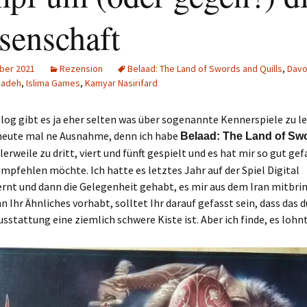
Schiebung
Verlagsliste Chile
senschaft
Topfrosch
Verlagsliste Costa Rica
ber 2021
Rezension
Belaad: The Land of Swords and Quills
,
Davo
Tricky Bid
Verlagsliste Ecuador
zadeh
,
Islima Games
,
Kamyar Nasirifard
Unmöglich!?/Débrouille-
Verlagsliste Guatemala
log gibt es ja eher selten was über sogenannte Kennerspiele zu le
toi!
heute mal ne Ausnahme, denn ich habe
Belaad: The Land of Sw
Verlagsliste Kolumbien
erweile zu dritt, viert und fünft gespielt und es hat mir so gut gef
Unveröffentlichte Spiele
empfehlen möchte. Ich hatte es letztes Jahr auf der Spiel Digital
Verlagsliste Mexiko
rnt und dann die Gelegenheit gehabt, es mir aus dem Iran mitbri
n Ihr Ähnliches vorhabt, solltet Ihr darauf gefasst sein, dass das 
Verlagsliste Peru
sstattung eine ziemlich schwere Kiste ist. Aber ich finde, es lohnt
Verlagsliste Uruguay
Verlagsliste Venezuela