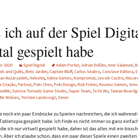
ich auf der Spiel Digit
tal gespielt habe
er 2020
Spiel Digital
Adam Porter
,
Adrian Dußler
,
Amir Salamati
,
B
ds and Quills
,
Belo Jardim
,
Captain Bluff
,
Carlos Seabra
,
Conclave Editora
,
E
san Nazarzadeh
,
Helvetiq
,
Islima Games
,
Kompromat
,
Lincoln Castro
,
Macar
a Criação
,
Partout
,
Poki Chen
,
Poki Design
,
Rob Fisher
,
Roomiz Games
,
Smo
pielMr
,
Sunrise Tornado Game Studio
,
Super Team
,
Ta-Te Wu
,
Taiwan Boardg
ttle Wolves
,
Torsten Landsvogt
,
Zener
ja noch ein paar Eindrücke zu Spielen nachreichen, die ich während 
 Tabletopia gespielt habe. Ich finde es nicht immer so ganz einfach
die ich nur virtuell gespielt habe, daher ist das alles mit ein bissc
. Aber ich glaube schon, dass ein paar dieser Spiele einen zweiten 