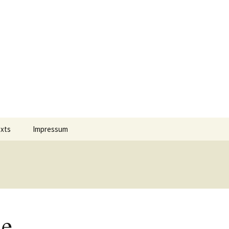
Suchen
exts
Impressum
nach:
 Jahres
Datenschutz
on Comment
m Português
ie