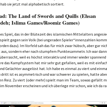
 hab sie jetzt mal alphabetisch sortiert.
aad: The Land of Swords and Quills (Ehsan
deh; Islima Games/Roomiz Games)
hes Spiel, das in der Blütezeit des islamischen Mittelalters angesied
 spielt gegen sein Volk (bei ungeraden Spieler*innenzahlen komm
rden dazu). Im Vorfeld sah das für mich zwar hübsch, aber gar nic
t aus, sondern eher nach stumpfem Punktesammeln. Ich war dann
berrascht, weil es höchst interaktiv und immer wieder spannend 
e das Kampfsystem hat mir sehr gut gefallen, weil es mit einfac
d Gelächter ausgelöst hat. Ich habe es einmal zu viert und einmal
u dritt ist es asymmetrisch und war schwerer zu spielen, hatte abe
n Reiz. Zu viert (oder mehr) spielt man im Team, sowas gefällt m
l im November erscheinen und ich überlege mir schon, wie ich da 