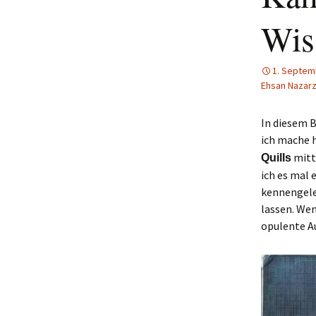
Wis
1. Septem
Ehsan Nazar
In diesem B
ich mache 
mittl
Quills
ich es mal 
kennengele
lassen. Wen
opulente Au