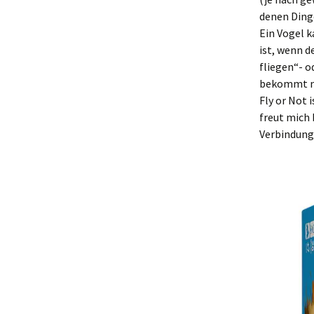
denen Dinge
Ein Vogel k
ist, wenn d
fliegen“- o
bekommt m
Fly or Not 
freut mich 
Verbindung