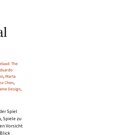
al
elaad: The
duardo
on
,
Marta
ox Chen
,
ame Design
,
der Spiel
, Spiele zu
hen Vorsicht
Blick