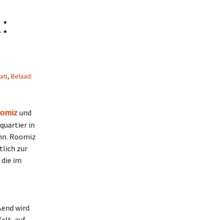
:
ati
,
Belaad:
und
omiz
quartier in
nn. Roomiz
lich zur
 die im
ßend wird
elt, auf