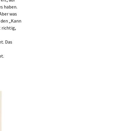
es haben.
 Aber was
d den „Kann
 richtig,
t. Das
t.