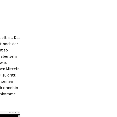
elt ist. Das
t noch der
ht so
 aber sehr
war.
hen Mitteln
 zu dritt
r seinen
ir ohnehin
rankomme.