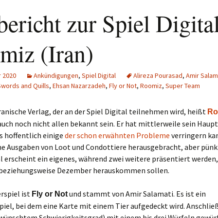
ericht zur Spiel Digital
miz (Iran)
r 2020
Ankündigungen
,
Spiel Digital
Alireza Pourasad
,
Amir Salam
Swords and Quills
,
Ehsan Nazarzadeh
,
Fly or Not
,
Roomiz
,
Super Team
iranische Verlag, der an der Spiel Digital teilnehmen wird, heißt
Ro
 auch noch nicht allen bekannt sein. Er hat mittlerweile sein Haupt
 hoffentlich einige
der schon erwähnten Probleme
verringern ka
che Ausgaben von Loot und Condottiere herausgebracht, aber pünkt
al erscheint ein eigenes, während zwei weitere präsentiert werden,
beziehungsweise Dezember herauskommen sollen.
rspiel ist
und stammt von Amir Salamati. Es ist ein
Fly or Not
iel, bei dem eine Karte mit einem Tier aufgedeckt wird. Anschlie
wünschtem Schwierigkeitsgrad) mit einem bis drei Würfeln gewürf