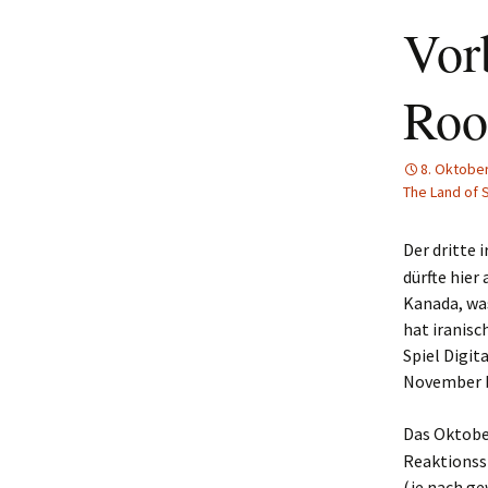
Vorb
Roo
8. Oktobe
The Land of 
Der dritte 
dürfte hier
Kanada, was
hat iranis
Spiel Digit
November 
Das Oktobe
Reaktionssp
(je nach ge