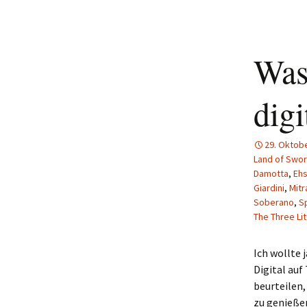
Was 
digi
29. Oktob
Land of Swor
Damotta
,
Eh
Giardini
,
Mitr
Soberano
,
S
The Three Li
Ich wollte 
Digital auf
beurteilen, 
zu genießen