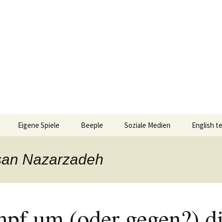
n!
Eigene Spiele
Beeple
Soziale Medien
English t
ionen/Artikel
Blick hinter die Kulissen
Spiel des
Nominati
hsan Nazarzadeh
Bingo
liste
Mission Impractical
Verlagsliste Argentinien
amerika
Textos e
Omba/Docker
Verlagsliste Bolivien
pf um (oder gegen?) d
Pari
Verlagsliste Brasilien