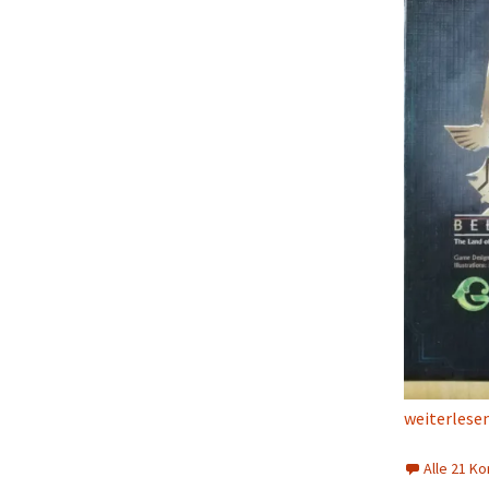
Kampf um (
weiterlese
Alle 21 K