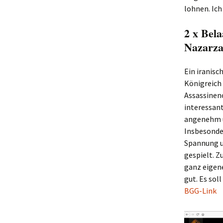
lohnen. Ich
2 x Bel
Nazarza
Ein iranisc
Königreich
Assassineno
interessan
angenehm ü
Insbesonder
Spannung un
gespielt. Z
ganz eigene
gut. Es sol
BGG-Link