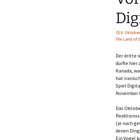
Dig
8. Oktobe
The Land of 
Der dritte 
dürfte hier
Kanada, was
hat iranis
Spiel Digit
November 
Das Oktobe
Reaktionssp
(je nach ge
denen Dinge
Ein Vogel k