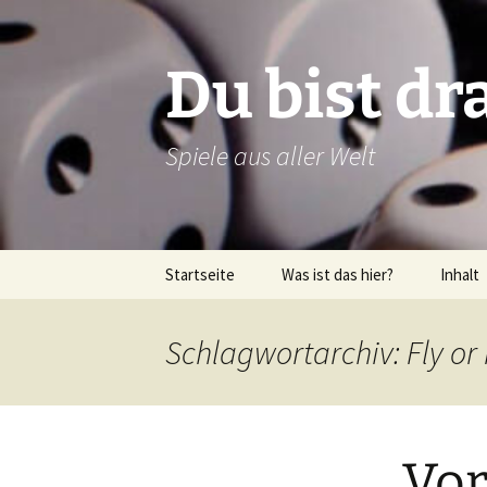
Zum
Inhalt
springen
Du bist dr
Spiele aus aller Welt
Startseite
Was ist das hier?
Inhalt
Über dieses Blog
Rezens
Schlagwortarchiv: Fly or
Über mich
Verlags
Latein
Vor