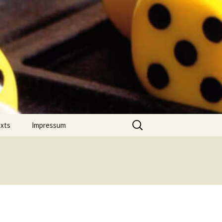
Suchen
exts
Impressum
nach:
 Jahres
Datenschutz
on Comment
m Português