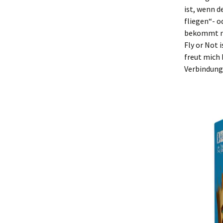
ist, wenn d
fliegen“- o
bekommt m
Fly or Not 
freut mich 
Verbindung