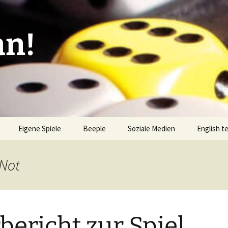
an!
Eigene Spiele
Beeple
Soziale Medien
English t
ionen/Artikel
Blick hinter die Kulissen
Spiel des
Nominati
 Not
Bingo
liste
Mission Impractical
Verlagsliste Argentinien
amerika
Textos e
Omba/Docker
Verlagsliste Bolivien
bericht zur Spiel
Pari
Verlagsliste Brasilien