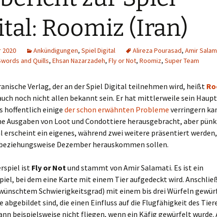
Schiebung
Verlagsliste Chile
ital: Roomiz (Iran)
Topfrosch
Verlagsliste Costa Rica
r 2020
Ankündigungen
,
Spiel Digital
Alireza Pourasad
,
Amir Salam
Tricky Bid
Verlagsliste Ecuador
Swords and Quills
,
Ehsan Nazarzadeh
,
Fly or Not
,
Roomiz
,
Super Team
Unmöglich!?/Débrouille-
Verlagsliste Guatemala
iranische Verlag, der an der Spiel Digital teilnehmen wird, heißt
Ro
toi!
 auch noch nicht allen bekannt sein. Er hat mittlerweile sein Haupt
Verlagsliste Kolumbien
Unveröffentlichte Spiele
 hoffentlich einige
der schon erwähnten Probleme
verringern ka
che Ausgaben von Loot und Condottiere herausgebracht, aber pünkt
Verlagsliste Mexiko
al erscheint ein eigenes, während zwei weitere präsentiert werden,
beziehungsweise Dezember herauskommen sollen.
Verlagsliste Peru
Verlagsliste Uruguay
rspiel ist
Fly or Not
und stammt von Amir Salamati. Es ist ein
iel, bei dem eine Karte mit einem Tier aufgedeckt wird. Anschlie
Verlagsliste Venezuela
wünschtem Schwierigkeitsgrad) mit einem bis drei Würfeln gewürf
 abgebildet sind, die einen Einfluss auf die Flugfähigkeit des Tier
ann beispielsweise nicht fliegen, wenn ein Käfig gewürfelt wurde.