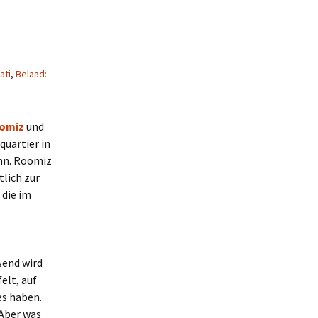
ati
,
Belaad:
omiz
und
quartier in
nn. Roomiz
lich zur
 die im
ßend wird
elt, auf
es haben.
 Aber was