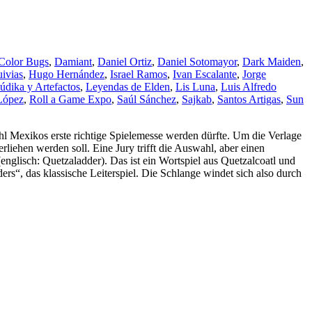
Color Bugs
,
Damiant
,
Daniel Ortiz
,
Daniel Sotomayor
,
Dark Maiden
,
ivias
,
Hugo Hernández
,
Israel Ramos
,
Ivan Escalante
,
Jorge
údika y Artefactos
,
Leyendas de Elden
,
Lis Luna
,
Luis Alfredo
López
,
Roll a Game Expo
,
Saúl Sánchez
,
Sajkab
,
Santos Artigas
,
Sun
ohl Mexikos erste richtige Spielemesse werden dürfte. Um die Verlage
liehen werden soll. Eine Jury trifft die Auswahl, aber einen
englisch: Quetzaladder). Das ist ein Wortspiel aus Quetzalcoatl und
ers“, das klassische Leiterspiel. Die Schlange windet sich also durch