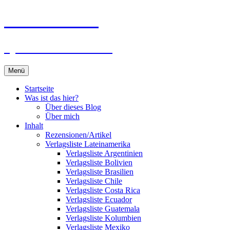
Zum
Du bist dran!
Inhalt
springen
Spiele aus aller Welt
Menü
Startseite
Was ist das hier?
Über dieses Blog
Über mich
Inhalt
Rezensionen/Artikel
Verlagsliste Lateinamerika
Verlagsliste Argentinien
Verlagsliste Bolivien
Verlagsliste Brasilien
Verlagsliste Chile
Verlagsliste Costa Rica
Verlagsliste Ecuador
Verlagsliste Guatemala
Verlagsliste Kolumbien
Verlagsliste Mexiko