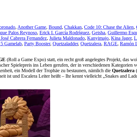
oronado
,
Another Game
,
Bound
,
Chakkan
,
Code 10: Chase the Alien
,
ique Palos Reynoso
,
Erick I. García Rodríguez
,
Geisha
,
Guillermo Esqu
 José Cabrera Fernandez
,
Julieta Maldonado
,
Kanyimajo
,
Kina Jager
,
L
5 Gamelab
,
Party Booster
,
Quetzaladder
,
Quetzalera
,
RAGE
,
Ramón 
GE
(Roll a Game Expo) statt, ein recht groß angelegtes Projekt, das w
her Spielepreis ins Leben gerufen, der in verschiedenen Kategorien ver
genheit, ein Modell der Trophäe zu bestaunen, nämlich die
Quetzalera
(
it ist und Escalera Leiter heißt – Ihr kennt vielleicht „Snakes and Ladd