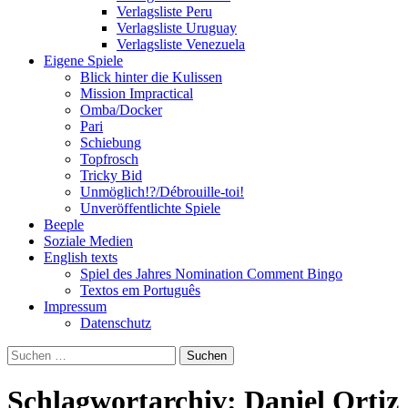
Verlagsliste Peru
Verlagsliste Uruguay
Verlagsliste Venezuela
Eigene Spiele
Blick hinter die Kulissen
Mission Impractical
Omba/Docker
Pari
Schiebung
Topfrosch
Tricky Bid
Unmöglich!?/Débrouille-toi!
Unveröffentlichte Spiele
Beeple
Soziale Medien
English texts
Spiel des Jahres Nomination Comment Bingo
Textos em Português
Impressum
Datenschutz
Suchen
nach:
Schlagwortarchiv: Daniel Ortiz