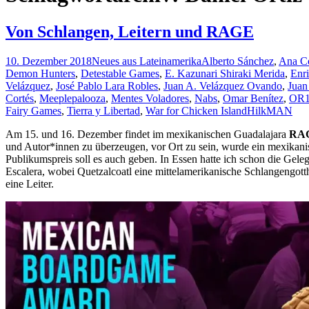
Von Schlangen, Leitern und RAGE
10. Dezember 2018
Neues aus Lateinamerika
Alberto Sánchez
,
Ana C
Demon Hunters
,
Detestable Games
,
E. Kazunari Shiraki Merida
,
Enr
Velázquez
,
José Pablo Lara Robles
,
Juan A. Velázquez Ovando
,
Juan
Cortés
,
Meeplepalooza
,
Mentes Voladores
,
Nabs
,
Omar Benítez
,
OR1
Fairy Games
,
Tierra y Libertad
,
War for Chicken Island
HilkMAN
Am 15. und 16. Dezember findet im mexikanischen Guadalajara
RA
und Autor*innen zu überzeugen, vor Ort zu sein, wurde ein mexikanisc
Publikumspreis soll es auch geben. In Essen hatte ich schon die Gele
Escalera, wobei Quetzalcoatl eine mittelamerikanische Schlangengotthe
eine Leiter.