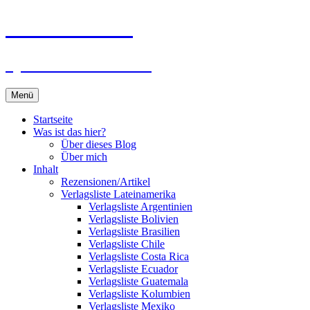
Zum
Du bist dran!
Inhalt
springen
Spiele aus aller Welt
Menü
Startseite
Was ist das hier?
Über dieses Blog
Über mich
Inhalt
Rezensionen/Artikel
Verlagsliste Lateinamerika
Verlagsliste Argentinien
Verlagsliste Bolivien
Verlagsliste Brasilien
Verlagsliste Chile
Verlagsliste Costa Rica
Verlagsliste Ecuador
Verlagsliste Guatemala
Verlagsliste Kolumbien
Verlagsliste Mexiko