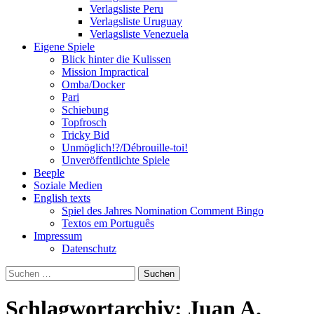
Verlagsliste Peru
Verlagsliste Uruguay
Verlagsliste Venezuela
Eigene Spiele
Blick hinter die Kulissen
Mission Impractical
Omba/Docker
Pari
Schiebung
Topfrosch
Tricky Bid
Unmöglich!?/Débrouille-toi!
Unveröffentlichte Spiele
Beeple
Soziale Medien
English texts
Spiel des Jahres Nomination Comment Bingo
Textos em Português
Impressum
Datenschutz
Suchen
nach:
Schlagwortarchiv: Juan A.