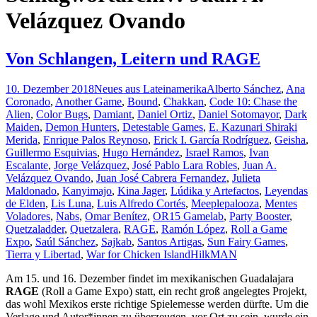
Velázquez Ovando
Von Schlangen, Leitern und RAGE
10. Dezember 2018
Neues aus Lateinamerika
Alberto Sánchez
,
Ana
Coronado
,
Another Game
,
Bound
,
Chakkan
,
Code 10: Chase the
Alien
,
Color Bugs
,
Damiant
,
Daniel Ortiz
,
Daniel Sotomayor
,
Dark
Maiden
,
Demon Hunters
,
Detestable Games
,
E. Kazunari Shiraki
Merida
,
Enrique Palos Reynoso
,
Erick I. García Rodríguez
,
Geisha
,
Guillermo Esquivias
,
Hugo Hernández
,
Israel Ramos
,
Ivan
Escalante
,
Jorge Velázquez
,
José Pablo Lara Robles
,
Juan A.
Velázquez Ovando
,
Juan José Cabrera Fernandez
,
Julieta
Maldonado
,
Kanyimajo
,
Kina Jager
,
Lúdika y Artefactos
,
Leyendas
de Elden
,
Lis Luna
,
Luis Alfredo Cortés
,
Meeplepalooza
,
Mentes
Voladores
,
Nabs
,
Omar Benítez
,
OR15 Gamelab
,
Party Booster
,
Quetzaladder
,
Quetzalera
,
RAGE
,
Ramón López
,
Roll a Game
Expo
,
Saúl Sánchez
,
Sajkab
,
Santos Artigas
,
Sun Fairy Games
,
Tierra y Libertad
,
War for Chicken Island
HilkMAN
Am 15. und 16. Dezember findet im mexikanischen Guadalajara
RAGE
(Roll a Game Expo) statt, ein recht groß angelegtes Projekt,
das wohl Mexikos erste richtige Spielemesse werden dürfte. Um die
Verlage und Autor*innen zu überzeugen, vor Ort zu sein, wurde ein