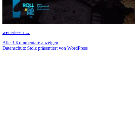
Von
weiterlesen
→
Schlangen,
Alle 3 Kommentare anzeigen
Leitern
Datenschutz
Stolz präsentiert von WordPress
und
RAGE