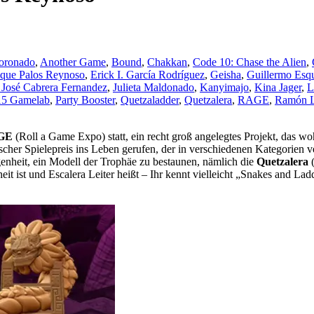
oronado
,
Another Game
,
Bound
,
Chakkan
,
Code 10: Chase the Alien
,
ique Palos Reynoso
,
Erick I. García Rodríguez
,
Geisha
,
Guillermo Esqu
 José Cabrera Fernandez
,
Julieta Maldonado
,
Kanyimajo
,
Kina Jager
,
L
5 Gamelab
,
Party Booster
,
Quetzaladder
,
Quetzalera
,
RAGE
,
Ramón 
GE
(Roll a Game Expo) statt, ein recht groß angelegtes Projekt, das w
her Spielepreis ins Leben gerufen, der in verschiedenen Kategorien ver
genheit, ein Modell der Trophäe zu bestaunen, nämlich die
Quetzalera
(
it ist und Escalera Leiter heißt – Ihr kennt vielleicht „Snakes and Ladd