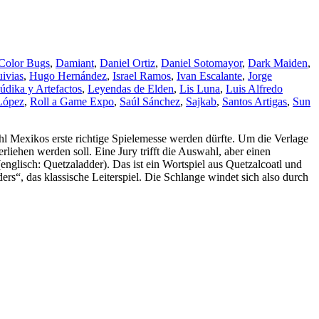
Color Bugs
,
Damiant
,
Daniel Ortiz
,
Daniel Sotomayor
,
Dark Maiden
,
ivias
,
Hugo Hernández
,
Israel Ramos
,
Ivan Escalante
,
Jorge
údika y Artefactos
,
Leyendas de Elden
,
Lis Luna
,
Luis Alfredo
López
,
Roll a Game Expo
,
Saúl Sánchez
,
Sajkab
,
Santos Artigas
,
Sun
ohl Mexikos erste richtige Spielemesse werden dürfte. Um die Verlage
liehen werden soll. Eine Jury trifft die Auswahl, aber einen
englisch: Quetzaladder). Das ist ein Wortspiel aus Quetzalcoatl und
ers“, das klassische Leiterspiel. Die Schlange windet sich also durch