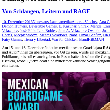
Von Schlangen, Leitern und RAGE
10. Dezember 2018
Neues aus Lateinamerika
Alberto Sánchez
,
Ana C
Demon Hunters
,
Detestable Games
,
E. Kazunari Shiraki Merida
,
Enr
Velázquez
,
José Pablo Lara Robles
,
Juan A. Velázquez Ovando
,
Juan
Cortés
,
Meeplepalooza
,
Mentes Voladores
,
Nabs
,
Omar Benítez
,
OR1
Fairy Games
,
Tierra y Libertad
,
War for Chicken Island
HilkMAN
Am 15. und 16. Dezember findet im mexikanischen Guadalajara
RA
und Autor*innen zu überzeugen, vor Ort zu sein, wurde ein mexikanisc
Publikumspreis soll es auch geben. In Essen hatte ich schon die Gele
Escalera, wobei Quetzalcoatl eine mittelamerikanische Schlangengotthe
eine Leiter.