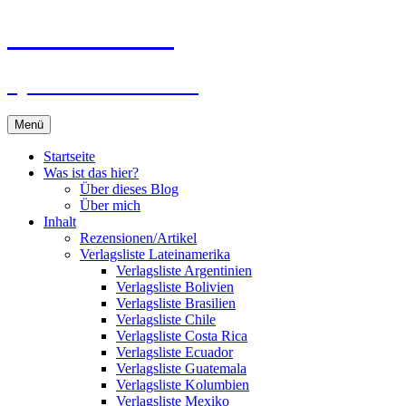
Zum
Du bist dran!
Inhalt
springen
Spiele aus aller Welt
Menü
Startseite
Was ist das hier?
Über dieses Blog
Über mich
Inhalt
Rezensionen/Artikel
Verlagsliste Lateinamerika
Verlagsliste Argentinien
Verlagsliste Bolivien
Verlagsliste Brasilien
Verlagsliste Chile
Verlagsliste Costa Rica
Verlagsliste Ecuador
Verlagsliste Guatemala
Verlagsliste Kolumbien
Verlagsliste Mexiko