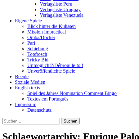
Verlagsliste Peru
Verlagsliste Uruguay
Verlagsliste Venezuela
Eigene Spiele
Blick hinter die Kulissen
Mission Impractical
Omba/Docker
Pari
Schiebung
Topfrosch
Tricky Bid
Unmöglich!?/Débrouille-toi!
Unveröffentlichte Spiele
Beeple
Soziale Medien
English texts
Spiel des Jahres Nomination Comment Bingo
Textos em Português
Impressum
Datenschutz
Suchen
nach:
Schlagwortarchiv: Enrique Pal