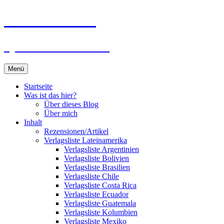
Zum
Du bist dran!
Inhalt
springen
Spiele aus aller Welt
Menü
Startseite
Was ist das hier?
Über dieses Blog
Über mich
Inhalt
Rezensionen/Artikel
Verlagsliste Lateinamerika
Verlagsliste Argentinien
Verlagsliste Bolivien
Verlagsliste Brasilien
Verlagsliste Chile
Verlagsliste Costa Rica
Verlagsliste Ecuador
Verlagsliste Guatemala
Verlagsliste Kolumbien
Verlagsliste Mexiko