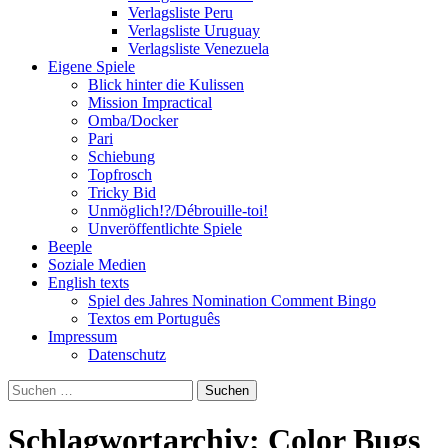
Verlagsliste Peru
Verlagsliste Uruguay
Verlagsliste Venezuela
Eigene Spiele
Blick hinter die Kulissen
Mission Impractical
Omba/Docker
Pari
Schiebung
Topfrosch
Tricky Bid
Unmöglich!?/Débrouille-toi!
Unveröffentlichte Spiele
Beeple
Soziale Medien
English texts
Spiel des Jahres Nomination Comment Bingo
Textos em Português
Impressum
Datenschutz
Suchen
nach:
Schlagwortarchiv: Color Bugs