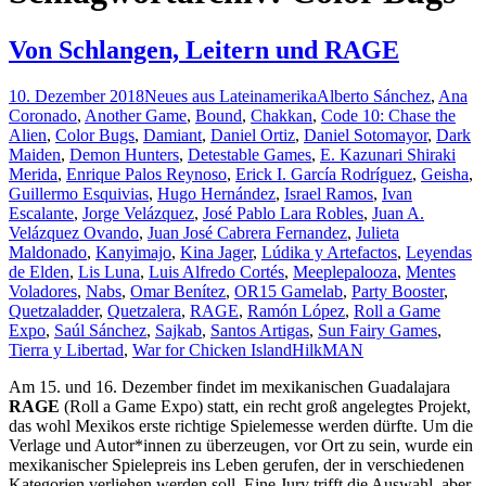
Von Schlangen, Leitern und RAGE
10. Dezember 2018
Neues aus Lateinamerika
Alberto Sánchez
,
Ana
Coronado
,
Another Game
,
Bound
,
Chakkan
,
Code 10: Chase the
Alien
,
Color Bugs
,
Damiant
,
Daniel Ortiz
,
Daniel Sotomayor
,
Dark
Maiden
,
Demon Hunters
,
Detestable Games
,
E. Kazunari Shiraki
Merida
,
Enrique Palos Reynoso
,
Erick I. García Rodríguez
,
Geisha
,
Guillermo Esquivias
,
Hugo Hernández
,
Israel Ramos
,
Ivan
Escalante
,
Jorge Velázquez
,
José Pablo Lara Robles
,
Juan A.
Velázquez Ovando
,
Juan José Cabrera Fernandez
,
Julieta
Maldonado
,
Kanyimajo
,
Kina Jager
,
Lúdika y Artefactos
,
Leyendas
de Elden
,
Lis Luna
,
Luis Alfredo Cortés
,
Meeplepalooza
,
Mentes
Voladores
,
Nabs
,
Omar Benítez
,
OR15 Gamelab
,
Party Booster
,
Quetzaladder
,
Quetzalera
,
RAGE
,
Ramón López
,
Roll a Game
Expo
,
Saúl Sánchez
,
Sajkab
,
Santos Artigas
,
Sun Fairy Games
,
Tierra y Libertad
,
War for Chicken Island
HilkMAN
Am 15. und 16. Dezember findet im mexikanischen Guadalajara
RAGE
(Roll a Game Expo) statt, ein recht groß angelegtes Projekt,
das wohl Mexikos erste richtige Spielemesse werden dürfte. Um die
Verlage und Autor*innen zu überzeugen, vor Ort zu sein, wurde ein
mexikanischer Spielepreis ins Leben gerufen, der in verschiedenen
Kategorien verliehen werden soll. Eine Jury trifft die Auswahl, aber