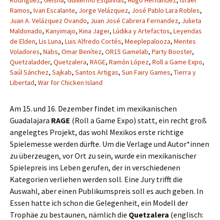
Rodríguez
,
Geisha
,
Guillermo Esquivias
,
Hugo Hernández
,
Israel
Ramos
,
Ivan Escalante
,
Jorge Velázquez
,
José Pablo Lara Robles
,
Juan A. Velázquez Ovando
,
Juan José Cabrera Fernandez
,
Julieta
Maldonado
,
Kanyimajo
,
Kina Jager
,
Lúdika y Artefactos
,
Leyendas
de Elden
,
Lis Luna
,
Luis Alfredo Cortés
,
Meeplepalooza
,
Mentes
Voladores
,
Nabs
,
Omar Benítez
,
OR15 Gamelab
,
Party Booster
,
Quetzaladder
,
Quetzalera
,
RAGE
,
Ramón López
,
Roll a Game Expo
,
Saúl Sánchez
,
Sajkab
,
Santos Artigas
,
Sun Fairy Games
,
Tierra y
Libertad
,
War for Chicken Island
Am 15. und 16. Dezember findet im mexikanischen
Guadalajara
RAGE
(Roll a Game Expo) statt, ein recht groß
angelegtes Projekt, das wohl Mexikos erste richtige
Spielemesse werden dürfte. Um die Verlage und Autor*innen
zu überzeugen, vor Ort zu sein, wurde ein mexikanischer
Spielepreis ins Leben gerufen, der in verschiedenen
Kategorien verliehen werden soll. Eine Jury trifft die
Auswahl, aber einen Publikumspreis soll es auch geben. In
Essen hatte ich schon die Gelegenheit, ein Modell der
Trophäe zu bestaunen, nämlich die
Quetzalera
(englisch: