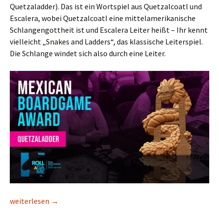
Quetzaladder). Das ist ein Wortspiel aus Quetzalcoatl und
Escalera, wobei Quetzalcoatl eine mittelamerikanische
Schlangengottheit ist und Escalera Leiter heißt – Ihr kennt
vielleicht „Snakes and Ladders“, das klassische Leiterspiel.
Die Schlange windet sich also durch eine Leiter.
Von Schlangen, Leitern und RAGE
weiterlesen
→