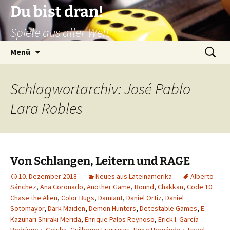
Zum
Du bist dran!
Inhalt
Spiele aus aller Welt
springen
Suchen
Menü
nach:
Schlagwortarchiv: José Pablo
Lara Robles
Von Schlangen, Leitern und RAGE
10. Dezember 2018
Neues aus Lateinamerika
Alberto
Sánchez
,
Ana Coronado
,
Another Game
,
Bound
,
Chakkan
,
Code 10:
Chase the Alien
,
Color Bugs
,
Damiant
,
Daniel Ortiz
,
Daniel
Sotomayor
,
Dark Maiden
,
Demon Hunters
,
Detestable Games
,
E.
Kazunari Shiraki Merida
,
Enrique Palos Reynoso
,
Erick I. García