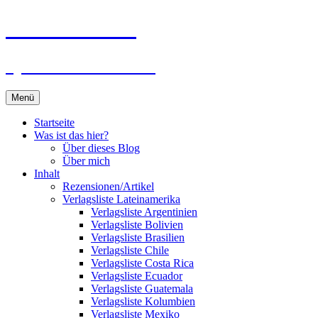
Zum
Du bist dran!
Inhalt
springen
Spiele aus aller Welt
Menü
Startseite
Was ist das hier?
Über dieses Blog
Über mich
Inhalt
Rezensionen/Artikel
Verlagsliste Lateinamerika
Verlagsliste Argentinien
Verlagsliste Bolivien
Verlagsliste Brasilien
Verlagsliste Chile
Verlagsliste Costa Rica
Verlagsliste Ecuador
Verlagsliste Guatemala
Verlagsliste Kolumbien
Verlagsliste Mexiko