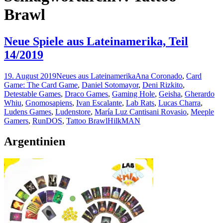
Brawl
Neue Spiele aus Lateinamerika, Teil
14/2019
19. August 2019
Neues aus Lateinamerika
Ana Coronado
,
Card
Game: The Card Game
,
Daniel Sotomayor
,
Deni Rizkito
,
Detestable Games
,
Draco Games
,
Gaming Hole
,
Geisha
,
Gherardo
Whiu
,
Gnomosapiens
,
Ivan Escalante
,
Lab Rats
,
Lucas Charra
,
Ludens Games
,
Ludenstore
,
María Luz Cantisani Rovasio
,
Meeple
Gamers
,
RunDOS
,
Tattoo Brawl
HilkMAN
Argentinien