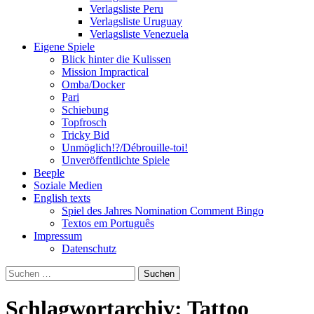
Verlagsliste Peru
Verlagsliste Uruguay
Verlagsliste Venezuela
Eigene Spiele
Blick hinter die Kulissen
Mission Impractical
Omba/Docker
Pari
Schiebung
Topfrosch
Tricky Bid
Unmöglich!?/Débrouille-toi!
Unveröffentlichte Spiele
Beeple
Soziale Medien
English texts
Spiel des Jahres Nomination Comment Bingo
Textos em Português
Impressum
Datenschutz
Suchen
nach:
Schlagwortarchiv: Tattoo