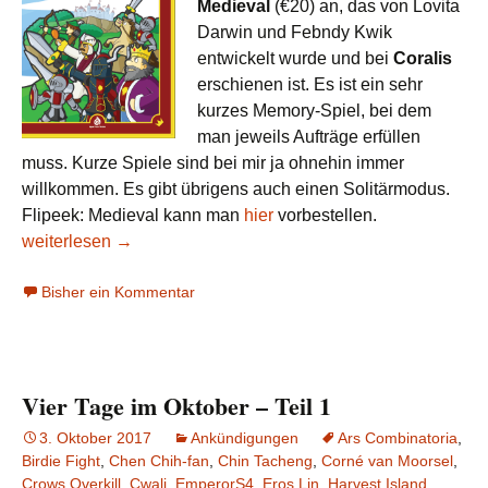
Medieval
(€20) an, das von Lovita
Darwin und Febndy Kwik
entwickelt wurde und bei
Coralis
erschienen ist. Es ist ein sehr
kurzes Memory-Spiel, bei dem
man jeweils Aufträge erfüllen
muss. Kurze Spiele sind bei mir ja ohnehin immer
willkommen. Es gibt übrigens auch einen Solitärmodus.
Flipeek: Medieval kann man
hier
vorbestellen.
Drei Tage im Oktober – die Messevorschau 2018 (Teil 3)
weiterlesen
→
Bisher ein Kommentar
Vier Tage im Oktober – Teil 1
3. Oktober 2017
Ankündigungen
Ars Combinatoria
,
Birdie Fight
,
Chen Chih-fan
,
Chin Tacheng
,
Corné van Moorsel
,
Crows Overkill
,
Cwali
,
EmperorS4
,
Eros Lin
,
Harvest Island
,