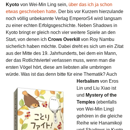
Kyoto
von Wei-Min Ling sein,
über das ich ja schon
etwas geschrieben hatte
. Der bis vor Kurzem hierzulande
noch völlig unbekannte Verlag EmperorS4 wird langsam
zu einer echten Erfolgsgeschichte. Neben Shadows in
Kyoto bringt er gleich noch vier weitere Spiele an den
Start, von denen ich
Crows Overkill
von Roy Nambu
sicherlich haben möchte. Dabei dreht es sich um ein Zitat
aus der Mitte des 19. Jahrhunderts, bei dem ein Mann,
der das Rotlichtviertel verlassen muss, wenn man die
ersten Vögel hört, diese am liebsten alle umbringen
würde. Was ist das denn bitte für eine Thematik? Auch
Herbalism
von Eros
Lin und Liu Xiao ist
und
Mystery of the
Temples
(ebenfalls
von Wei-Min Ling)
gehören in die gleiche
Reihe wie Hanamikoji
und Shadows in Kyoto,