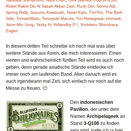
Naokata Shimamoto
,
Nata Chen
,
Oink Games
,
PopcornEdu
,
Roket Raket Dio Al Sabah Akbar Zain
,
Rush Girl
,
Senno Adi
,
Spring Rally
,
Susumu Kawasaki
,
Taisei Kato
,
TönTon
,
The Bark
Side
,
TomatoMato
,
Tomoyuki Maruta
,
Tori Hasegawa
,
Unmask
,
Yeon-Min Jung
,
Yezky H
,
Yofiandhy D I
,
Yoshiteru Shinohara
,
Zogen
In diesem dritten Teil schreibe ich noch mal was über
weitere Stände aus Asien, die mich interessieren. Einen
vierten und wahrscheinlich fünften Teil wird es auch noch
geben, denn gerade asiatische Stände entdecke ich
immer noch am laufenden Band. Aber danach wird es
auch irgendwann mal Zeit, sich einfach nur noch auf die
Messe zu freuen. 🙂
Den
indonesischen
Pavillon
, der unter dem
Namen
Archipelageek
an
Stand
3-Q106
zu finden
sein wird, hatte ich ja hier