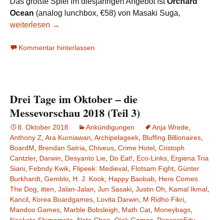
Das größte Spiel im diesjährigen Angebot ist
Orchard
Ocean
(analog lunchbox, €58) von Masaki Suga,
Messevorschau 2019: Japan (Teil 1) – Japon Brand, itten
weiterlesen
→
Kommentar hinterlassen
Drei Tage im Oktober – die
Messevorschau 2018 (Teil 3)
8. Oktober 2018
Ankündigungen
Anja Wrede
,
Anthony Z
,
Ara Kurniawan
,
Archipelageek
,
Bluffing Billionaires
,
BoardM
,
Brendan Satria
,
Chiveus
,
Crime Hotel
,
Cristoph
Cantzler
,
Darwin
,
Desyanto Lie
,
Do Eat!
,
Eco-Links
,
Ergiena Tria
Siani
,
Febndy Kwik
,
Flipeek: Medieval
,
Flotsam Fight
,
Günter
Burkhardt
,
Gemblo
,
H. J. Kook
,
Happy Baobab
,
Here Comes
The Dog
,
itten
,
Jalan-Jalan
,
Jun Sasaki
,
Justin Oh
,
Kamal Ikmal
,
Kancil
,
Korea Boardgames
,
Lovita Darwin
,
M Ridho Fikri
,
Mandoo Games
,
Marble Bobsleigh
,
Math Cat
,
Moneybags
,