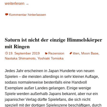
Vorbericht zur Spiel Digital: itten (Japan)
weiterlesen
→
Kommentar hinterlassen
Saturn ist nicht der einzige Himmelskörper
mit Ringen
19. September 2019
Rezension
itten
,
Moon Base
,
Naotaka Shimamoto
,
Yoshiaki Tomioka
Jedes Jahr erscheinen in Japan Hunderte von neuen
Spielen – die meisten allerdings in sehr kleiner Auflage,
sodass normalerweise bestenfalls eine Handvoll
Exemplare außer Landes gelangen. Einige wenige
Spiele werden außerhalb Japans bekannt, aber nur ein
japanischer Verlag dürfte Spielefans, die sich nicht
speziell mit der dortigen Spieleszene beschäftigen, durch