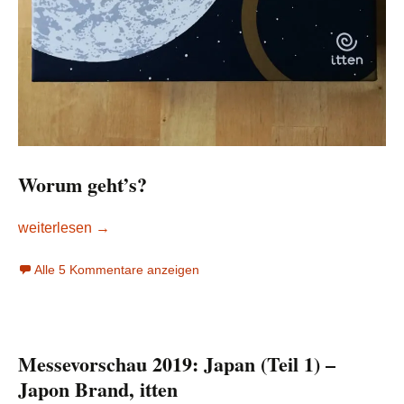
Worum geht’s?
Saturn ist nicht der einzige Himmelskörper mit Ringen
weiterlesen
→
Alle 5 Kommentare anzeigen
Messevorschau 2019: Japan (Teil 1) –
Japon Brand, itten