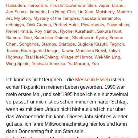
Hatsuden
,
Herbalism
,
Hiroshi Kawamura
,
itten
,
Japon Brand
,
Jun Sasaki
,
kamado
,
Lin Hung-Che
,
Liu Xiao
,
Maisherly
,
Modern
Art
,
My Story
,
Mystery of the Temples
,
Naoaka Shimamoto
,
nettaigyo
,
Oink Games
,
Perfect Hotel
,
Powerboats
,
Powerships
,
Reiner Knizia
,
Roy Nambu
,
Ryohei Kurahashi
,
Sakura Hunt
,
Samurai Dori
,
Satochika Daimon
,
Shadows in Kyoto
,
Smoox
Chen
,
Songbirds
,
Stamps
,
Startups
,
Sugioka Kazuki
,
Tagiron
,
Taiwan Boardgame Design
,
Taiwan Monsters Brawl
,
Tokyo
Highway
,
Tsai Huei-Chiang
,
Village of Horror
,
Wei-Min Ling
,
Wing Spirits
,
Yoshiaki Tomioka
,
Yu Maruno
,
Yuo
Ich kann es nicht leugnen – die
Messe in Essen
ist ein
echter Fixpunkt in meinem Leben geworden. 1990 war
mein erstes Mal, und seit 1995 habe ich sie nur zweimal
verpasst. Für mich ist es schon immer ein harter Schlag,
wenn es mit dem Urlaub nicht hinhaut und ich nur über
das Wochenende hin kann. Dieses Jahr sieht es wieder
gut aus, ich fahre Mittwochnachmittag hier los und kann
dann Donnerstag früh am Start sein.