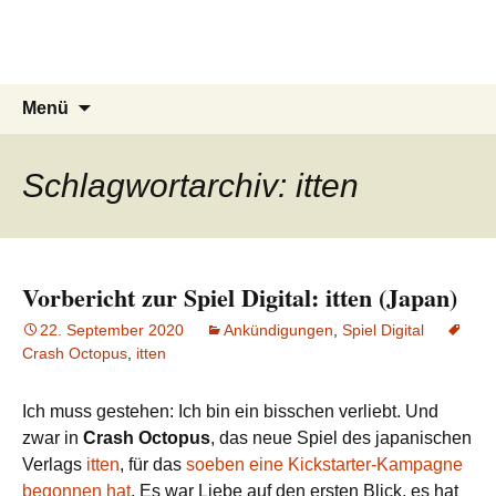
Du bist dran!
Zum
Inhalt
Spiele aus aller Welt
springen
Suchen
Menü
nach:
Schlagwortarchiv: itten
Vorbericht zur Spiel Digital: itten (Japan)
22. September 2020
Ankündigungen
,
Spiel Digital
Crash Octopus
,
itten
Ich muss gestehen: Ich bin ein bisschen verliebt. Und
zwar in
Crash Octopus
, das neue Spiel des japanischen
Verlags
itten
, für das
soeben eine Kickstarter-Kampagne
begonnen hat
. Es war Liebe auf den ersten Blick, es hat