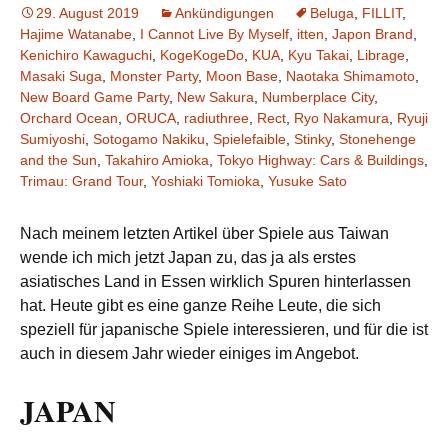
29. August 2019
Ankündigungen
Beluga
,
FILLIT
,
Hajime Watanabe
,
I Cannot Live By Myself
,
itten
,
Japon Brand
,
Kenichiro Kawaguchi
,
KogeKogeDo
,
KUA
,
Kyu Takai
,
Librage
,
Masaki Suga
,
Monster Party
,
Moon Base
,
Naotaka Shimamoto
,
New Board Game Party
,
New Sakura
,
Numberplace City
,
Orchard Ocean
,
ORUCA
,
radiuthree
,
Rect
,
Ryo Nakamura
,
Ryuji
Sumiyoshi
,
Sotogamo Nakiku
,
Spielefaible
,
Stinky
,
Stonehenge
and the Sun
,
Takahiro Amioka
,
Tokyo Highway: Cars & Buildings
,
Trimau: Grand Tour
,
Yoshiaki Tomioka
,
Yusuke Sato
Nach meinem letzten Artikel über Spiele aus Taiwan
wende ich mich jetzt Japan zu, das ja als erstes
asiatisches Land in Essen wirklich Spuren hinterlassen
hat. Heute gibt es eine ganze Reihe Leute, die sich
speziell für japanische Spiele interessieren, und für die ist
auch in diesem Jahr wieder einiges im Angebot.
JAPAN