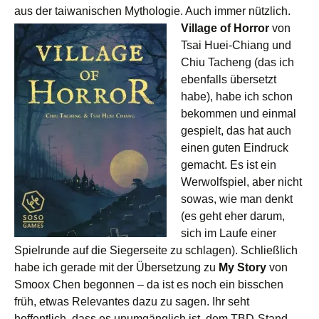
aus der taiwanischen Mythologie. Auch immer nützlich.
Village of Horror
von
Tsai Huei-Chiang und
Chiu Tacheng (das ich
ebenfalls übersetzt
habe), habe ich schon
bekommen und einmal
gespielt, das hat auch
einen guten Eindruck
gemacht. Es ist ein
Werwolfspiel, aber nicht
sowas, wie man denkt
(es geht eher darum,
sich im Laufe einer
Spielrunde auf die Siegerseite zu schlagen). Schließlich
habe ich gerade mit der Übersetzung zu
My Story
von
Smoox Chen begonnen – da ist es noch ein bisschen
früh, etwas Relevantes dazu zu sagen. Ihr seht
hoffentlich, dass es unumgänglich ist, dem TBD-Stand