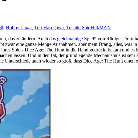
鯉
,
Hobby Japan
,
Tori Hasegawa
,
Toshiki Sato
HilkMAN
nen, das zu ändern. Auch
das gleichnamige Spiel
* von Rüdiger Dorn hab
ibt zwar eine ganze Menge Ausnahmen, aber mein Drang, alles, was in 
hres Spiels Dice Age: The Hunt in die Hand gedrückt bekam und es bal
achen lassen. Und in der Tat, der grundlegende Mechanismus ist sehr ähn
die Unterschiede auch wieder so groß, dass Dice Age: The Hunt einen ei