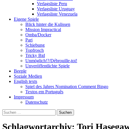
Verlagsliste Peru
Verlagsliste Uruguay
Verlagsliste Venezuela
Eigene Spiele
Blick hinter die Kulissen
Mission Impractical
Omba/Docker
Pari
Schiebung
Topfrosch
Tricky Bid
Unmöglich!?/Débrouille-toi!
Unveröffentlichte Spiele
Beeple
Soziale Medien
English texts
Spiel des Jahres Nomination Comment Bingo
Textos em Português
Impressum
Datenschutz
Suchen
nach:
Schlagwortarchiv: Tori Hasega