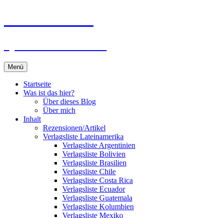
Zum
Du bist dran!
Inhalt
springen
Spiele aus aller Welt
Menü
Startseite
Was ist das hier?
Über dieses Blog
Über mich
Inhalt
Rezensionen/Artikel
Verlagsliste Lateinamerika
Verlagsliste Argentinien
Verlagsliste Bolivien
Verlagsliste Brasilien
Verlagsliste Chile
Verlagsliste Costa Rica
Verlagsliste Ecuador
Verlagsliste Guatemala
Verlagsliste Kolumbien
Verlagsliste Mexiko