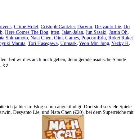
iveus
,
Crime Hotel
,
Cristoph Cantzler
,
Darwin
,
Desyanto Lie
,
Do
b
,
Here Comes The Dog
,
itten
,
Jalan-Jalan
,
Jun Sasaki
,
Justin Oh
,
ta Shimamoto
,
Nata Chen
,
Oink Games
,
PopcornEdu
,
Roket Raket
yuki Maruta
,
Tori Hasegawa
,
Unmask
,
Yeon-Min Jung
,
Yezky H
,
nften Teil wird es auch noch geben, denn gerade asiatische Stände
. 🙂
tte ich ja hier im Blog schon angekündigt. Dort sind so viele Spiele
rwin, Desyanto Lie, und Nata Chen (€20), bei dem Superreiche mit