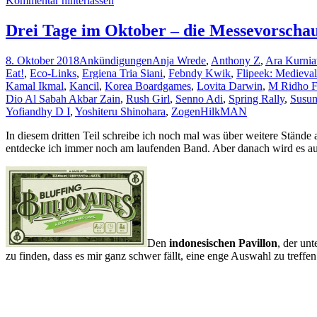
Kommentar hinterlassen
Las
Vegas
Drei Tage im Oktober – die Messevorschau 
8. Oktober 2018
Ankündigungen
Anja Wrede
,
Anthony Z
,
Ara Kurni
Eat!
,
Eco-Links
,
Ergiena Tria Siani
,
Febndy Kwik
,
Flipeek: Medieval
Kamal Ikmal
,
Kancil
,
Korea Boardgames
,
Lovita Darwin
,
M Ridho F
Dio Al Sabah Akbar Zain
,
Rush Girl
,
Senno Adi
,
Spring Rally
,
Susu
Yofiandhy D I
,
Yoshiteru Shinohara
,
Zogen
HilkMAN
In diesem dritten Teil schreibe ich noch mal was über weitere Stände 
entdecke ich immer noch am laufenden Band. Aber danach wird es auc
Den
indonesischen Pavillon
, der u
zu finden, dass es mir ganz schwer fällt, eine enge Auswahl zu treffen