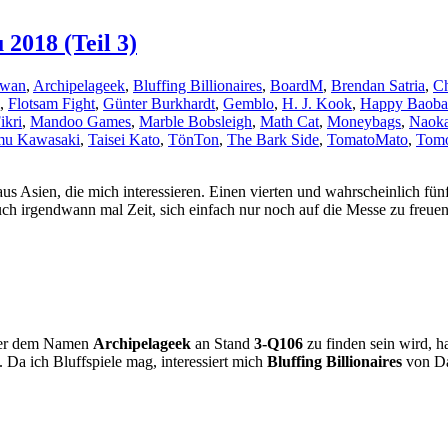
2018 (Teil 3)
awan
,
Archipelageek
,
Bluffing Billionaires
,
BoardM
,
Brendan Satria
,
Ch
,
Flotsam Fight
,
Günter Burkhardt
,
Gemblo
,
H. J. Kook
,
Happy Baoba
ikri
,
Mandoo Games
,
Marble Bobsleigh
,
Math Cat
,
Moneybags
,
Naoka
mu Kawasaki
,
Taisei Kato
,
TönTon
,
The Bark Side
,
TomatoMato
,
Tomo
aus Asien, die mich interessieren. Einen vierten und wahrscheinlich fü
h irgendwann mal Zeit, sich einfach nur noch auf die Messe zu freuen
nter dem Namen
Archipelageek
an Stand
3-Q106
zu finden sein wird, ha
. Da ich Bluffspiele mag, interessiert mich
Bluffing Billionaires
von Da