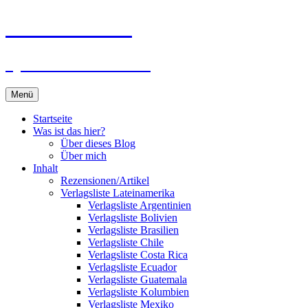
Zum
Du bist dran!
Inhalt
springen
Spiele aus aller Welt
Menü
Startseite
Was ist das hier?
Über dieses Blog
Über mich
Inhalt
Rezensionen/Artikel
Verlagsliste Lateinamerika
Verlagsliste Argentinien
Verlagsliste Bolivien
Verlagsliste Brasilien
Verlagsliste Chile
Verlagsliste Costa Rica
Verlagsliste Ecuador
Verlagsliste Guatemala
Verlagsliste Kolumbien
Verlagsliste Mexiko