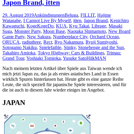
Japon Brand, itten
29. August 2019
Ankündigungen
Beluga
,
FILLIT
,
Hajime
Watanabe
,
I Cannot Live By Myself
,
itten
,
Japon Brand
,
Kenichiro
Kawaguchi
,
KogeKogeDo
,
KUA
,
Kyu Takai
,
Librage
,
Masaki
Suga
,
Monster Party
,
Moon Base
,
Naotaka Shimamoto
,
New Board
Game Party
,
New Sakura
,
Numberplace City
,
Orchard Ocean
,
ORUCA
,
radiuthree
,
Rect
,
Ryo Nakamura
,
Ryuji Sumiyoshi
,
Sotogamo Nakiku
,
Spielefaible
,
Stinky
,
Stonehenge and the Sun
,
Takahiro Amioka
,
Tokyo Highway: Cars & Buildings
,
Trimau:
Grand Tour
,
Yoshiaki Tomioka
,
Yusuke Sato
HilkMAN
Nach meinem letzten Artikel über Spiele aus Taiwan wende ich
mich jetzt Japan zu, das ja als erstes asiatisches Land in Essen
wirklich Spuren hinterlassen hat. Heute gibt es eine ganze Reihe
Leute, die sich speziell für japanische Spiele interessieren, und für
die ist auch in diesem Jahr wieder einiges im Angebot.
JAPAN