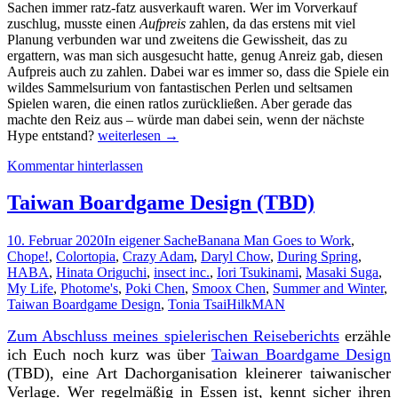
Sachen immer ratz-fatz ausverkauft waren. Wer im Vorverkauf
zuschlug, musste einen
Aufpreis
zahlen, da das erstens mit viel
Planung verbunden war und zweitens die Gewissheit, das zu
ergattern, was man sich ausgesucht hatte, genug Anreiz gab, diesen
Aufpreis auch zu zahlen. Dabei war es immer so, dass die Spiele ein
wildes Sammelsurium von fantastischen Perlen und seltsamen
Spielen waren, die einen ratlos zurückließen. Aber gerade das
machte den Reiz aus – würde man dabei sein, wenn der nächste
Vorbericht
Hype entstand?
weiterlesen
→
zur
Kommentar hinterlassen
Spiel
Digital:
Japon
Taiwan Boardgame Design (TBD)
Brand
10. Februar 2020
In eigener Sache
Banana Man Goes to Work
,
Chope!
,
Colortopia
,
Crazy Adam
,
Daryl Chow
,
During Spring
,
HABA
,
Hinata Origuchi
,
insect inc.
,
Iori Tsukinami
,
Masaki Suga
,
My Life
,
Photome's
,
Poki Chen
,
Smoox Chen
,
Summer and Winter
,
Taiwan Boardgame Design
,
Tonia Tsai
HilkMAN
Zum Abschluss meines spielerischen Reiseberichts
erzähle
ich Euch noch kurz was über
Taiwan Boardgame Design
(TBD), eine Art Dachorganisation kleinerer taiwanischer
Verlage. Wer regelmäßig in Essen ist, kennt sicher ihren