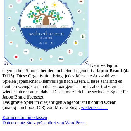
Kein Verlag im
eigentlichen Sinne, aber dennoch eine Legende ist
Japon Brand
(4-
D113)
. Diese Organisation bringt jedes Jahr eine Auswahl von
Spielen japanischer Kleinverlage nach Essen. Dieses Jahr sind es
deutlich weniger als in den vergangenen Jahren, aber trotzdem ist
wieder Interessantes dabei. Disclaimer: Ich habe sechs der Spiele für
Japon Brand übersetzt.
Das größte Spiel im diesjährigen Angebot ist
Orchard Ocean
Messevorschau
(analog lunchbox, €58) von Masaki Suga,
weiterlesen
→
2019:
Kommentar hinterlassen
Japan
Datenschutz
Stolz präsentiert von WordPress
(Teil
1)