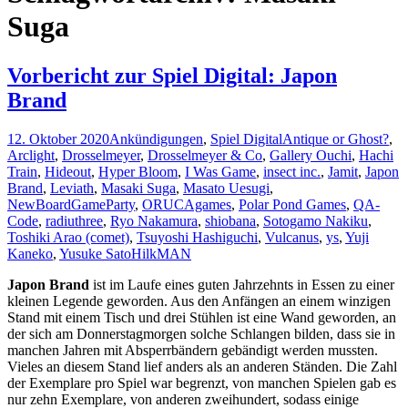
Suga
Vorbericht zur Spiel Digital: Japon
Brand
12. Oktober 2020
Ankündigungen
,
Spiel Digital
Antique or Ghost?
,
Arclight
,
Drosselmeyer
,
Drosselmeyer & Co
,
Gallery Ouchi
,
Hachi
Train
,
Hideout
,
Hyper Bloom
,
I Was Game
,
insect inc.
,
Jamit
,
Japon
Brand
,
Leviath
,
Masaki Suga
,
Masato Uesugi
,
NewBoardGameParty
,
ORUCAgames
,
Polar Pond Games
,
QA-
Code
,
radiuthree
,
Ryo Nakamura
,
shiobana
,
Sotogamo Nakiku
,
Toshiki Arao (comet)
,
Tsuyoshi Hashiguchi
,
Vulcanus
,
ys
,
Yuji
Kaneko
,
Yusuke Sato
HilkMAN
Japon Brand
ist im Laufe eines guten Jahrzehnts in Essen zu einer
kleinen Legende geworden. Aus den Anfängen an einem winzigen
Stand mit einem Tisch und drei Stühlen ist eine Wand geworden, an
der sich am Donnerstagmorgen solche Schlangen bilden, dass sie in
manchen Jahren mit Absperrbändern gebändigt werden mussten.
Vieles an diesem Stand lief anders als an anderen Ständen. Die Zahl
der Exemplare pro Spiel war begrenzt, von manchen Spielen gab es
nur zehn Exemplare, von anderen zweihundert, sodass einige