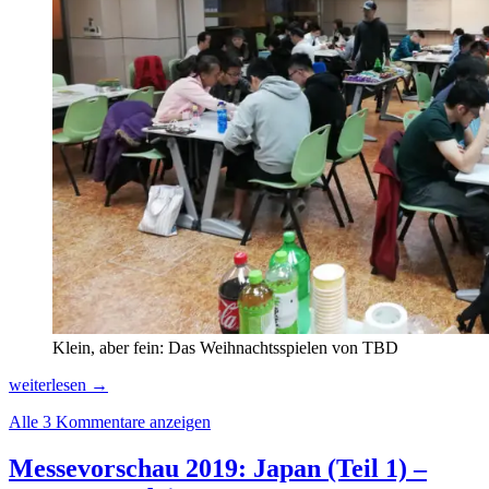
Klein, aber fein: Das Weihnachtsspielen von TBD
Taiwan
weiterlesen
→
Boardgame
Alle 3 Kommentare anzeigen
Design
(TBD)
Messevorschau 2019: Japan (Teil 1) –