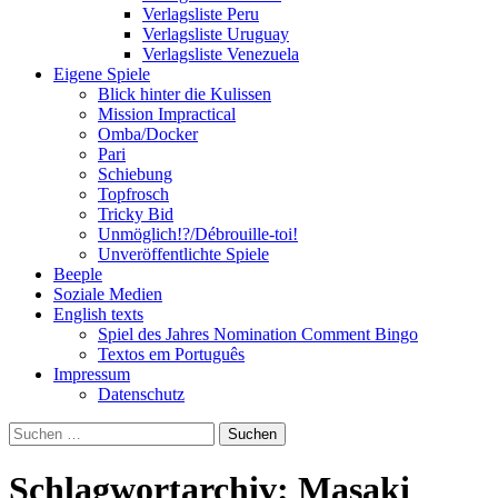
Verlagsliste Peru
Verlagsliste Uruguay
Verlagsliste Venezuela
Eigene Spiele
Blick hinter die Kulissen
Mission Impractical
Omba/Docker
Pari
Schiebung
Topfrosch
Tricky Bid
Unmöglich!?/Débrouille-toi!
Unveröffentlichte Spiele
Beeple
Soziale Medien
English texts
Spiel des Jahres Nomination Comment Bingo
Textos em Português
Impressum
Datenschutz
Suchen
nach:
Schlagwortarchiv: Masaki