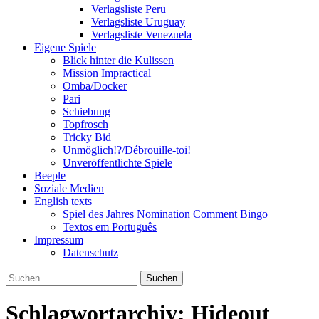
Verlagsliste Peru
Verlagsliste Uruguay
Verlagsliste Venezuela
Eigene Spiele
Blick hinter die Kulissen
Mission Impractical
Omba/Docker
Pari
Schiebung
Topfrosch
Tricky Bid
Unmöglich!?/Débrouille-toi!
Unveröffentlichte Spiele
Beeple
Soziale Medien
English texts
Spiel des Jahres Nomination Comment Bingo
Textos em Português
Impressum
Datenschutz
Suchen
nach:
Schlagwortarchiv: Hideout