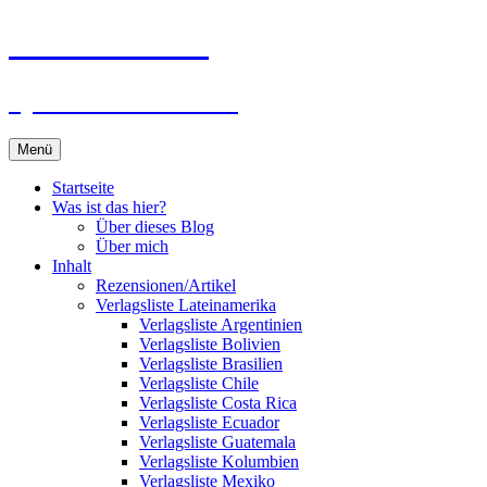
Zum
Du bist dran!
Inhalt
springen
Spiele aus aller Welt
Menü
Startseite
Was ist das hier?
Über dieses Blog
Über mich
Inhalt
Rezensionen/Artikel
Verlagsliste Lateinamerika
Verlagsliste Argentinien
Verlagsliste Bolivien
Verlagsliste Brasilien
Verlagsliste Chile
Verlagsliste Costa Rica
Verlagsliste Ecuador
Verlagsliste Guatemala
Verlagsliste Kolumbien
Verlagsliste Mexiko