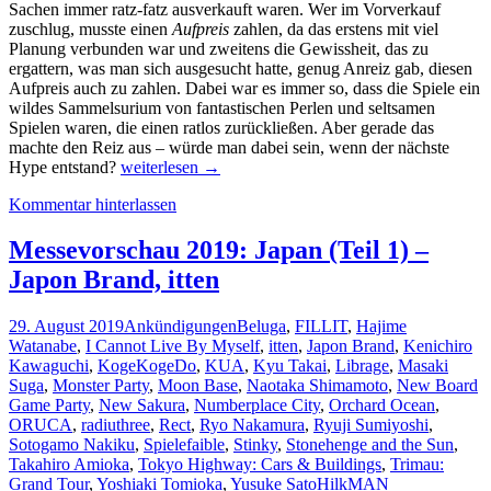
Sachen immer ratz-fatz ausverkauft waren. Wer im Vorverkauf
zuschlug, musste einen
Aufpreis
zahlen, da das erstens mit viel
Planung verbunden war und zweitens die Gewissheit, das zu
ergattern, was man sich ausgesucht hatte, genug Anreiz gab, diesen
Aufpreis auch zu zahlen. Dabei war es immer so, dass die Spiele ein
wildes Sammelsurium von fantastischen Perlen und seltsamen
Spielen waren, die einen ratlos zurückließen. Aber gerade das
machte den Reiz aus – würde man dabei sein, wenn der nächste
Vorbericht
Hype entstand?
weiterlesen
→
zur
Kommentar hinterlassen
Spiel
Digital:
Japon
Messevorschau 2019: Japan (Teil 1) –
Brand
Japon Brand, itten
29. August 2019
Ankündigungen
Beluga
,
FILLIT
,
Hajime
Watanabe
,
I Cannot Live By Myself
,
itten
,
Japon Brand
,
Kenichiro
Kawaguchi
,
KogeKogeDo
,
KUA
,
Kyu Takai
,
Librage
,
Masaki
Suga
,
Monster Party
,
Moon Base
,
Naotaka Shimamoto
,
New Board
Game Party
,
New Sakura
,
Numberplace City
,
Orchard Ocean
,
ORUCA
,
radiuthree
,
Rect
,
Ryo Nakamura
,
Ryuji Sumiyoshi
,
Sotogamo Nakiku
,
Spielefaible
,
Stinky
,
Stonehenge and the Sun
,
Takahiro Amioka
,
Tokyo Highway: Cars & Buildings
,
Trimau:
Grand Tour
,
Yoshiaki Tomioka
,
Yusuke Sato
HilkMAN