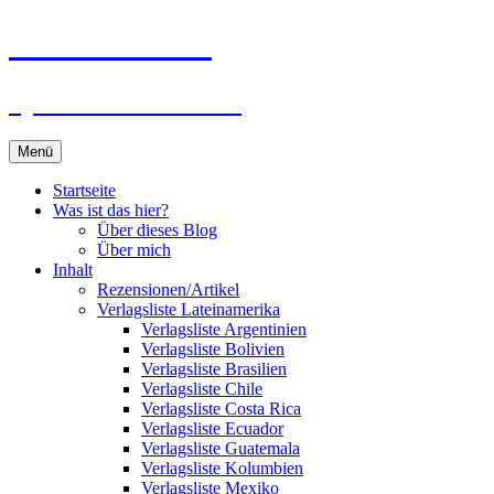
Zum
Du bist dran!
Inhalt
springen
Spiele aus aller Welt
Menü
Startseite
Was ist das hier?
Über dieses Blog
Über mich
Inhalt
Rezensionen/Artikel
Verlagsliste Lateinamerika
Verlagsliste Argentinien
Verlagsliste Bolivien
Verlagsliste Brasilien
Verlagsliste Chile
Verlagsliste Costa Rica
Verlagsliste Ecuador
Verlagsliste Guatemala
Verlagsliste Kolumbien
Verlagsliste Mexiko