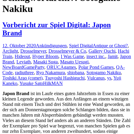
Nakiku
Vorbericht zur Spiel Digital: Japon
Brand
12. Oktober 2020
Ankündigungen
,
Spiel Digital
Antique or Ghost?
,
Arclight
,
Drosselmeyer
,
Drosselmeyer & Co
,
Gallery Ouchi
,
Hachi
Train
,
Hideout
,
Hyper Bloom
,
I Was Game
,
insect inc.
,
Jamit
,
Japon
Brand
,
Leviath
,
Masaki Suga
,
Masato Uesugi
,
NewBoardGameParty
,
ORUCAgames
,
Polar Pond Games
,
QA-
Code
,
radiuthree
,
Ryo Nakamura
,
shiobana
,
Sotogamo Nakiku
,
Toshiki Arao (comet)
,
Tsuyoshi Hashiguchi
,
Vulcanus
,
ys
,
Yuji
Kaneko
,
Yusuke Sato
HilkMAN
Japon Brand
ist im Laufe eines guten Jahrzehnts in Essen zu einer
kleinen Legende geworden. Aus den Anfängen an einem winzigen
Stand mit einem Tisch und drei Stühlen ist eine Wand geworden, an
der sich am Donnerstagmorgen solche Schlangen bilden, dass sie in
manchen Jahren mit Absperrbändern gebändigt werden mussten.
Vieles an diesem Stand lief anders als an anderen Ständen. Die Zahl
der Exemplare pro Spiel war begrenzt, von manchen Spielen gab es
nur zehn Exemplare, von anderen zweihundert, sodass einige