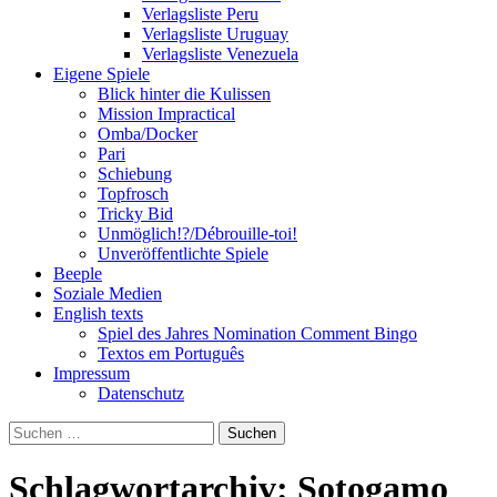
Verlagsliste Peru
Verlagsliste Uruguay
Verlagsliste Venezuela
Eigene Spiele
Blick hinter die Kulissen
Mission Impractical
Omba/Docker
Pari
Schiebung
Topfrosch
Tricky Bid
Unmöglich!?/Débrouille-toi!
Unveröffentlichte Spiele
Beeple
Soziale Medien
English texts
Spiel des Jahres Nomination Comment Bingo
Textos em Português
Impressum
Datenschutz
Suchen
nach:
Schlagwortarchiv: Sotogamo