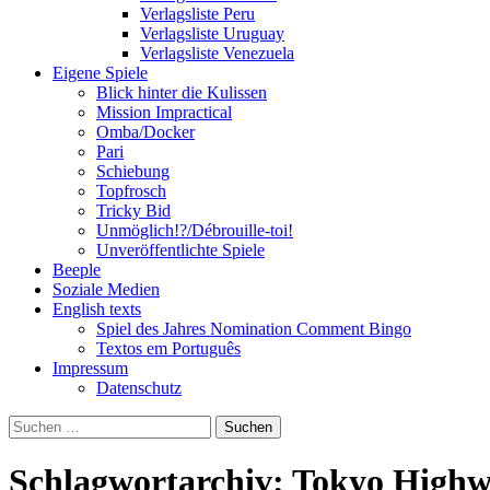
Verlagsliste Peru
Verlagsliste Uruguay
Verlagsliste Venezuela
Eigene Spiele
Blick hinter die Kulissen
Mission Impractical
Omba/Docker
Pari
Schiebung
Topfrosch
Tricky Bid
Unmöglich!?/Débrouille-toi!
Unveröffentlichte Spiele
Beeple
Soziale Medien
English texts
Spiel des Jahres Nomination Comment Bingo
Textos em Português
Impressum
Datenschutz
Suchen
nach:
Schlagwortarchiv: Tokyo Highw