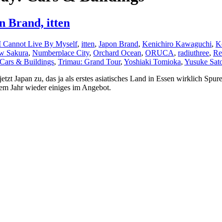
n Brand, itten
I Cannot Live By Myself
,
itten
,
Japon Brand
,
Kenichiro Kawaguchi
,
K
w Sakura
,
Numberplace City
,
Orchard Ocean
,
ORUCA
,
radiuthree
,
Re
Cars & Buildings
,
Trimau: Grand Tour
,
Yoshiaki Tomioka
,
Yusuke Sat
zt Japan zu, das ja als erstes asiatisches Land in Essen wirklich Spuren
iesem Jahr wieder einiges im Angebot.