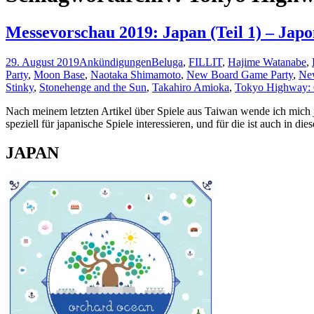
Messevorschau 2019: Japan (Teil 1) – Japo
29. August 2019
Ankündigungen
Beluga
,
FILLIT
,
Hajime Watanabe
,
Party
,
Moon Base
,
Naotaka Shimamoto
,
New Board Game Party
,
Ne
Stinky
,
Stonehenge and the Sun
,
Takahiro Amioka
,
Tokyo Highway: 
Nach meinem letzten Artikel über Spiele aus Taiwan wende ich mich jet
speziell für japanische Spiele interessieren, und für die ist auch in d
JAPAN