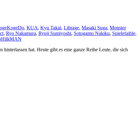
ogeKogeDo
,
KUA
,
Kyu Takai
,
Librage
,
Masaki Suga
,
Monster
ct
,
Ryo Nakamura
,
Ryuji Sumiyoshi
,
Sotogamo Nakiku
,
Spielefaible
,
o
HilkMAN
 hinterlassen hat. Heute gibt es eine ganze Reihe Leute, die sich