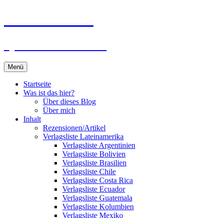
Zum
Du bist dran!
Inhalt
springen
Spiele aus aller Welt
Menü
Startseite
Was ist das hier?
Über dieses Blog
Über mich
Inhalt
Rezensionen/Artikel
Verlagsliste Lateinamerika
Verlagsliste Argentinien
Verlagsliste Bolivien
Verlagsliste Brasilien
Verlagsliste Chile
Verlagsliste Costa Rica
Verlagsliste Ecuador
Verlagsliste Guatemala
Verlagsliste Kolumbien
Verlagsliste Mexiko