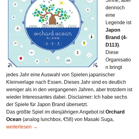
Sinne, aber
dennoch
eine
Legende ist
Japon
Brand
(4-
D113)
.
Diese
Organisatio
n bringt
jedes Jahr eine Auswahl von Spielen japanischer
Kleinverlage nach Essen. Dieses Jahr sind es deutlich
weniger als in den vergangenen Jahren, aber trotzdem ist
wieder Interessantes dabei. Disclaimer: Ich habe sechs
der Spiele für Japon Brand übersetzt.
Das größte Spiel im diesjährigen Angebot ist
Orchard
Ocean
(analog lunchbox, €58) von Masaki Suga,
Messevorschau 2019: Japan (Teil 1) – Japon Brand, itten
weiterlesen
→