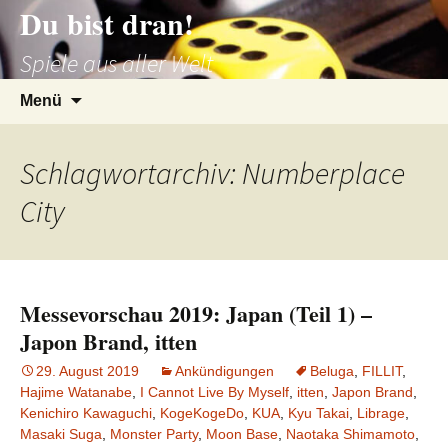
Du bist dran!
Zum
Inhalt
Spiele aus aller Welt
springen
Suchen
Menü
nach:
Schlagwortarchiv: Numberplace
City
Messevorschau 2019: Japan (Teil 1) –
Japon Brand, itten
29. August 2019
Ankündigungen
Beluga
,
FILLIT
,
Hajime Watanabe
,
I Cannot Live By Myself
,
itten
,
Japon Brand
,
Kenichiro Kawaguchi
,
KogeKogeDo
,
KUA
,
Kyu Takai
,
Librage
,
Masaki Suga
,
Monster Party
,
Moon Base
,
Naotaka Shimamoto
,