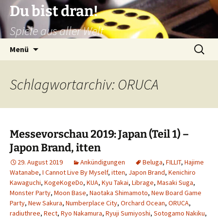
Zum
Du bist dran!
Inhalt
Spiele aus aller Welt
springen
Suchen
Menü
nach:
Schlagwortarchiv: ORUCA
Messevorschau 2019: Japan (Teil 1) –
Japon Brand, itten
29. August 2019
Ankündigungen
Beluga
,
FILLIT
,
Hajime
Watanabe
,
I Cannot Live By Myself
,
itten
,
Japon Brand
,
Kenichiro
Kawaguchi
,
KogeKogeDo
,
KUA
,
Kyu Takai
,
Librage
,
Masaki Suga
,
Monster Party
,
Moon Base
,
Naotaka Shimamoto
,
New Board Game
Party
,
New Sakura
,
Numberplace City
,
Orchard Ocean
,
ORUCA
,
radiuthree
,
Rect
,
Ryo Nakamura
,
Ryuji Sumiyoshi
,
Sotogamo Nakiku
,