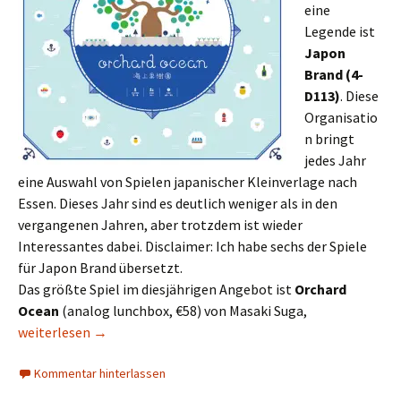
eine
Legende ist
Japon
Brand
(4-
D113)
. Diese
Organisatio
n bringt
jedes Jahr
eine Auswahl von Spielen japanischer Kleinverlage nach
Essen. Dieses Jahr sind es deutlich weniger als in den
vergangenen Jahren, aber trotzdem ist wieder
Interessantes dabei. Disclaimer: Ich habe sechs der Spiele
für Japon Brand übersetzt.
Das größte Spiel im diesjährigen Angebot ist
Orchard
Ocean
(analog lunchbox, €58) von Masaki Suga,
Messevorschau 2019: Japan (Teil 1) – Japon Brand, itten
weiterlesen
→
Kommentar hinterlassen