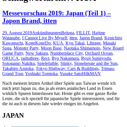
Messevorschau 2019: Japan (Teil 1) –
Japon Brand, itten
29. August 2019
Ankündigungen
Beluga
,
FILLIT
,
Hajime
Watanabe
,
I Cannot Live By Myself
,
itten
,
Japon Brand
,
Kenichiro
Kawaguchi
,
KogeKogeDo
,
KUA
,
Kyu Takai
,
Librage
,
Masaki
Suga
,
Monster Party
,
Moon Base
,
Naotaka Shimamoto
,
New Board
Game Party
,
New Sakura
,
Numberplace City
,
Orchard Ocean
,
ORUCA
,
radiuthree
,
Rect
,
Ryo Nakamura
,
Ryuji Sumiyoshi
,
Sotogamo Nakiku
,
Spielefaible
,
Stinky
,
Stonehenge and the Sun
,
Takahiro Amioka
,
Tokyo Highway: Cars & Buildings
,
Trimau:
Grand Tour
,
Yoshiaki Tomioka
,
Yusuke Sato
HilkMAN
Nach meinem letzten Artikel über Spiele aus Taiwan wende ich
mich jetzt Japan zu, das ja als erstes asiatisches Land in Essen
wirklich Spuren hinterlassen hat. Heute gibt es eine ganze Reihe
Leute, die sich speziell für japanische Spiele interessieren, und für
die ist auch in diesem Jahr wieder einiges im Angebot.
JAPAN