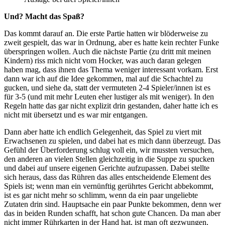
Und? Macht das Spaß?
Das kommt darauf an. Die erste Partie hatten wir blöderweise zu
zweit gespielt, das war in Ordnung, aber es hatte kein rechter Funke
überspringen wollen. Auch die nächste Partie (zu dritt mit meinen
Kindern) riss mich nicht vom Hocker, was auch daran gelegen
haben mag, dass ihnen das Thema weniger interessant vorkam. Erst
dann war ich auf die Idee gekommen, mal auf die Schachtel zu
gucken, und siehe da, statt der vermuteten 2-4 Spieler/innen ist es
für 3-5 (und mit mehr Leuten eher lustiger als mit weniger). In den
Regeln hatte das gar nicht explizit drin gestanden, daher hatte ich es
nicht mit übersetzt und es war mir entgangen.
Dann aber hatte ich endlich Gelegenheit, das Spiel zu viert mit
Erwachsenen zu spielen, und dabei hat es mich dann überzeugt. Das
Gefühl der Überforderung schlug voll ein, wir mussten versuchen,
den anderen an vielen Stellen gleichzeitig in die Suppe zu spucken
und dabei auf unsere eigenen Gerichte aufzupassen. Dabei stellte
sich heraus, dass das Rühren das alles entscheidende Element des
Spiels ist; wenn man ein vernünftig gerührtes Gericht abbekommt,
ist es gar nicht mehr so schlimm, wenn da ein paar ungeliebte
Zutaten drin sind. Hauptsache ein paar Punkte bekommen, denn wer
das in beiden Runden schafft, hat schon gute Chancen. Da man aber
nicht immer Rührkarten in der Hand hat, ist man oft gezwungen,