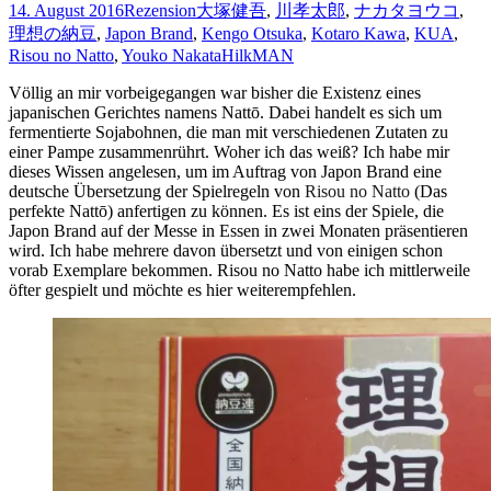
14. August 2016
Rezension
大塚健吾
,
川孝太郎
,
ナカタヨウコ
,
Zange
理想の納豆
,
Japon Brand
,
Kengo Otsuka
,
Kotaro Kawa
,
KUA
,
nehmen
Risou no Natto
,
Youko Nakata
HilkMAN
zu
lassen
Völlig an mir vorbeigegangen war bisher die Existenz eines
japanischen Gerichtes namens Natt
ō
. Dabei handelt es sich um
fermentierte Sojabohnen, die man mit verschiedenen Zutaten zu
einer Pampe zusammenrührt. Woher ich das weiß? Ich habe mir
dieses Wissen angelesen, um im Auftrag von Japon Brand eine
deutsche Übersetzung der Spielregeln von
Risou no Natto
(Das
perfekte Natt
ō)
anfertigen zu können. Es ist eins der Spiele, die
Japon Brand auf der Messe in Essen in zwei Monaten präsentieren
wird. Ich habe mehrere davon übersetzt und von einigen schon
vorab Exemplare bekommen.
Risou no Natto
habe ich mittlerweile
öfter gespielt und möchte es hier weiterempfehlen.