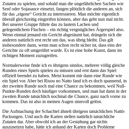
Zutaten zu spielen, und sobald man die ungefährlichen Sachen wie
Senf oder Sojasauce einsetzt, fangen plötzlich die anderen an, sich
für das „eigene“ Gericht zu interessieren. Man möchte eigentlich
überall gleichzeitig eingreifen können, aber das geht nun mal nicht.
Bei unserer Gruppe führte das zu lautem Lachen und
gelegentlichem Fluchen – ein richtig vergnügliches Ärgerspiel also.
Wenn einmal jemand ein Gericht abgeräumt hat, drängeln sich die
anderen natürlich erst recht um das, was übrig bleibt. Das gilt
insbesondere dann, wenn man schon recht sicher ist, dass eins der
Gerichte zu oft umgerührt wurde. Es ist eine hohe Kunst, dann im
richtigen Moment zuzugreifen.
Normalerweise finde ich es übrigens sinnlos, mehrere völlig gleiche
Runden eines Spiels spielen zu müssen und erst dann das Spiel
offiziell beendet zu haben. Meist kommt mir dann eine Runde wie
ein Spiel vor. Aber bei Risou no Natto fand ich es doch spannend, in
der zweiten Runde noch mal eine Chance zu bekommen, weil Null-
Punkte-Runden doch häufiger vorkommen, und man hat dann in der
zweiten Runde tatsächlich nochmal die Chance, ganz nach vorne zu
kommen. Das ist also in meinen Augen sinnvoll gelöst.
Die Aufmachung der Schachtel ähnelt übrigens tatsächlichen Natt
ō-
Packungen. Und auch die Karten stellen natürlich tatsächliche
Zutaten dar. Aber obwohl ich an der Gestaltung gar nichts
auszusetzen habe, hätte ich anhand der Karten doch Probleme