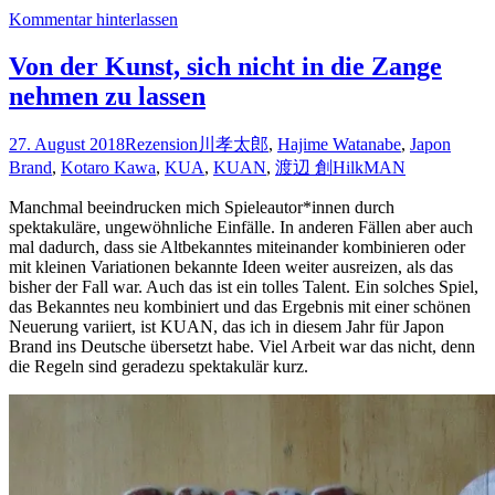
2019:
Kommentar hinterlassen
Japan
(Teil
1)
Von der Kunst, sich nicht in die Zange
–
nehmen zu lassen
Japon
Brand,
itten
27. August 2018
Rezension
川孝太郎
,
Hajime Watanabe
,
Japon
Brand
,
Kotaro Kawa
,
KUA
,
KUAN
,
渡辺 創
HilkMAN
Manchmal beeindrucken mich Spieleautor*innen durch
spektakuläre, ungewöhnliche Einfälle. In anderen Fällen aber auch
mal dadurch, dass sie Altbekanntes miteinander kombinieren oder
mit kleinen Variationen bekannte Ideen weiter ausreizen, als das
bisher der Fall war. Auch das ist ein tolles Talent. Ein solches Spiel,
das Bekanntes neu kombiniert und das Ergebnis mit einer schönen
Neuerung variiert, ist KUAN, das ich in diesem Jahr für Japon
Brand ins Deutsche übersetzt habe. Viel Arbeit war das nicht, denn
die Regeln sind geradezu spektakulär kurz.