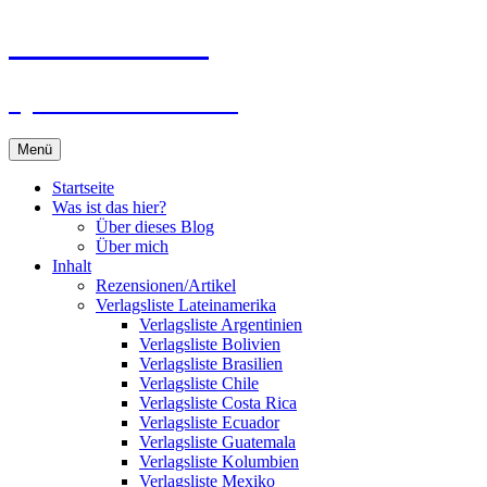
Zum
Du bist dran!
Inhalt
springen
Spiele aus aller Welt
Menü
Startseite
Was ist das hier?
Über dieses Blog
Über mich
Inhalt
Rezensionen/Artikel
Verlagsliste Lateinamerika
Verlagsliste Argentinien
Verlagsliste Bolivien
Verlagsliste Brasilien
Verlagsliste Chile
Verlagsliste Costa Rica
Verlagsliste Ecuador
Verlagsliste Guatemala
Verlagsliste Kolumbien
Verlagsliste Mexiko