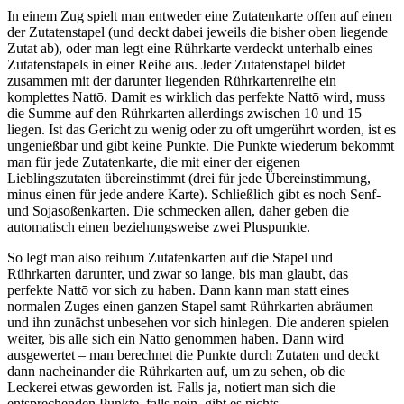
In einem Zug spielt man entweder eine Zutatenkarte offen auf einen
der Zutatenstapel (und deckt dabei jeweils die bisher oben liegende
Zutat ab), oder man legt eine Rührkarte verdeckt unterhalb eines
Zutatenstapels in einer Reihe aus. Jeder Zutatenstapel bildet
zusammen mit der darunter liegenden Rührkartenreihe ein
komplettes
Natt
ō. Damit es wirklich das perfekte
Natt
ō
wird, muss
die Summe auf den Rührkarten allerdings zwischen 10 und 15
liegen. Ist das Gericht zu wenig oder zu oft umgerührt
worden
, ist es
ungenießbar und gibt keine Punkte. Die Punkte wiederum bekommt
man für jede Zutatenkarte, die mit einer der eigenen
Lieblingszutaten übereinstimmt (drei für jede Übereinstimmung,
minus einen für jede andere Karte). Schließlich gibt es noch Senf-
und Sojasoßenkarten. Die schmecken allen, daher geben die
automatisch einen beziehungsweise zwei Pluspunkte.
S
o legt man also reihum Zutatenkarten auf die Stapel und
Rührkarten darunter, und zwar so lange, bis man glaubt, das
perfekte
Natt
ō
vor sich zu haben. Dann kann man statt eines
normalen
Zuges einen ganzen Stapel samt Rührkarten abräumen
und ihn zunächst unbesehen vor sich hinlegen. Die anderen spielen
weiter, bis alle sich ein
Natt
ō
genommen haben. Dann wird
ausgewertet – man berechnet die Punkte durch Zutaten und deckt
dann nacheinander die Rührkarten auf, um zu sehen, ob die
Leckerei etwas geworden ist. Falls ja, notiert man sich die
entsprechenden Punkte, falls nein, gibt es nichts.