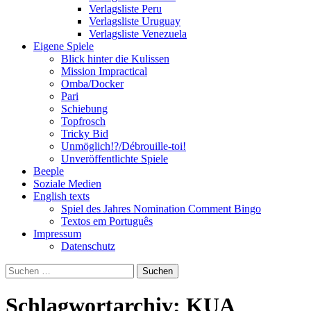
Verlagsliste Peru
Verlagsliste Uruguay
Verlagsliste Venezuela
Eigene Spiele
Blick hinter die Kulissen
Mission Impractical
Omba/Docker
Pari
Schiebung
Topfrosch
Tricky Bid
Unmöglich!?/Débrouille-toi!
Unveröffentlichte Spiele
Beeple
Soziale Medien
English texts
Spiel des Jahres Nomination Comment Bingo
Textos em Português
Impressum
Datenschutz
Suchen
nach:
Schlagwortarchiv: KUA