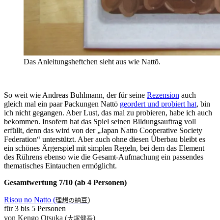
Das Anleitungsheftchen sieht aus wie Nattō.
So weit wie Andreas Buhlmann, der für seine
Rezension
auch
gleich mal ein paar Packungen Natt
ō
geordert und probiert hat
, bin
ich nicht gegangen. Aber Lust, das mal zu probieren, habe ich auch
bekommen. Insofern hat das Spiel seinen Bildungsauftrag voll
erfüllt, denn das wird
von der „Japan Natto Cooperative Society
Federation“
unterstützt. A
ber auch ohne diesen Überbau bl
eibt
es
ein schönes Ärgerspiel mit simplen Regeln, bei dem das Element
des Rührens ebenso wie die Gesamt-Aufmachung ein
passendes
thematisches Eintauchen ermöglicht.
Gesamtwertung 7/10 (ab 4 Personen)
Risou no Natto (
)
理想の納豆
für 3 bis 5 Personen
von Kengo Otsuka (
)
大塚健吾