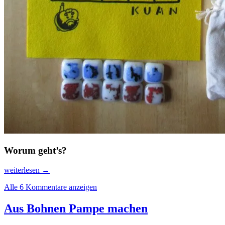
Worum geht’s?
Von
weiterlesen
→
der
Alle 6 Kommentare anzeigen
Kunst,
sich
nicht
Aus Bohnen Pampe machen
in
die