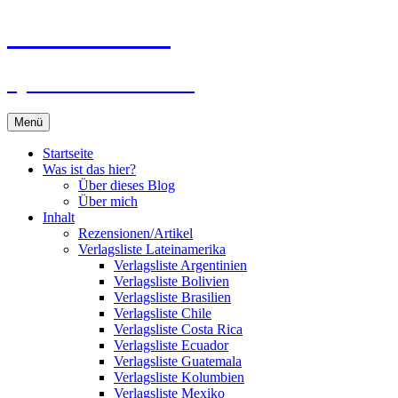
Zum
Du bist dran!
Inhalt
springen
Spiele aus aller Welt
Menü
Startseite
Was ist das hier?
Über dieses Blog
Über mich
Inhalt
Rezensionen/Artikel
Verlagsliste Lateinamerika
Verlagsliste Argentinien
Verlagsliste Bolivien
Verlagsliste Brasilien
Verlagsliste Chile
Verlagsliste Costa Rica
Verlagsliste Ecuador
Verlagsliste Guatemala
Verlagsliste Kolumbien
Verlagsliste Mexiko