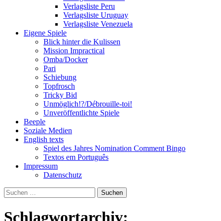
Verlagsliste Peru
Verlagsliste Uruguay
Verlagsliste Venezuela
Eigene Spiele
Blick hinter die Kulissen
Mission Impractical
Omba/Docker
Pari
Schiebung
Topfrosch
Tricky Bid
Unmöglich!?/Débrouille-toi!
Unveröffentlichte Spiele
Beeple
Soziale Medien
English texts
Spiel des Jahres Nomination Comment Bingo
Textos em Português
Impressum
Datenschutz
Suchen
nach:
Schlagwortarchiv: