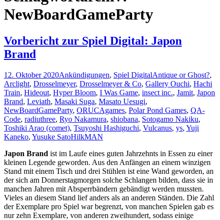
NewBoardGameParty
Vorbericht zur Spiel Digital: Japon
Brand
12. Oktober 2020
Ankündigungen
,
Spiel Digital
Antique or Ghost?
,
Arclight
,
Drosselmeyer
,
Drosselmeyer & Co
,
Gallery Ouchi
,
Hachi
Train
,
Hideout
,
Hyper Bloom
,
I Was Game
,
insect inc.
,
Jamit
,
Japon
Brand
,
Leviath
,
Masaki Suga
,
Masato Uesugi
,
NewBoardGameParty
,
ORUCAgames
,
Polar Pond Games
,
QA-
Code
,
radiuthree
,
Ryo Nakamura
,
shiobana
,
Sotogamo Nakiku
,
Toshiki Arao (comet)
,
Tsuyoshi Hashiguchi
,
Vulcanus
,
ys
,
Yuji
Kaneko
,
Yusuke Sato
HilkMAN
Japon Brand
ist im Laufe eines guten Jahrzehnts in Essen zu einer
kleinen Legende geworden. Aus den Anfängen an einem winzigen
Stand mit einem Tisch und drei Stühlen ist eine Wand geworden, an
der sich am Donnerstagmorgen solche Schlangen bilden, dass sie in
manchen Jahren mit Absperrbändern gebändigt werden mussten.
Vieles an diesem Stand lief anders als an anderen Ständen. Die Zahl
der Exemplare pro Spiel war begrenzt, von manchen Spielen gab es
nur zehn Exemplare, von anderen zweihundert, sodass einige