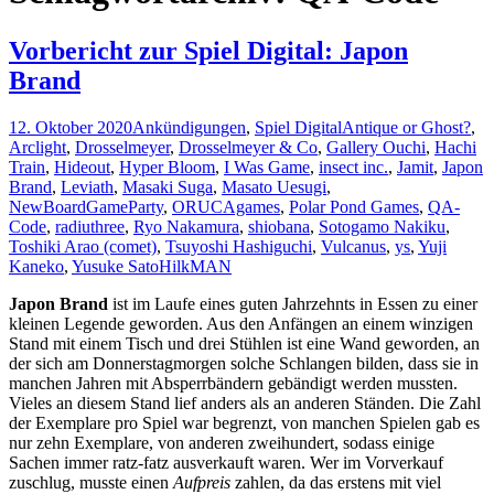
Vorbericht zur Spiel Digital: Japon
Brand
12. Oktober 2020
Ankündigungen
,
Spiel Digital
Antique or Ghost?
,
Arclight
,
Drosselmeyer
,
Drosselmeyer & Co
,
Gallery Ouchi
,
Hachi
Train
,
Hideout
,
Hyper Bloom
,
I Was Game
,
insect inc.
,
Jamit
,
Japon
Brand
,
Leviath
,
Masaki Suga
,
Masato Uesugi
,
NewBoardGameParty
,
ORUCAgames
,
Polar Pond Games
,
QA-
Code
,
radiuthree
,
Ryo Nakamura
,
shiobana
,
Sotogamo Nakiku
,
Toshiki Arao (comet)
,
Tsuyoshi Hashiguchi
,
Vulcanus
,
ys
,
Yuji
Kaneko
,
Yusuke Sato
HilkMAN
Japon Brand
ist im Laufe eines guten Jahrzehnts in Essen zu einer
kleinen Legende geworden. Aus den Anfängen an einem winzigen
Stand mit einem Tisch und drei Stühlen ist eine Wand geworden, an
der sich am Donnerstagmorgen solche Schlangen bilden, dass sie in
manchen Jahren mit Absperrbändern gebändigt werden mussten.
Vieles an diesem Stand lief anders als an anderen Ständen. Die Zahl
der Exemplare pro Spiel war begrenzt, von manchen Spielen gab es
nur zehn Exemplare, von anderen zweihundert, sodass einige
Sachen immer ratz-fatz ausverkauft waren. Wer im Vorverkauf
zuschlug, musste einen
Aufpreis
zahlen, da das erstens mit viel