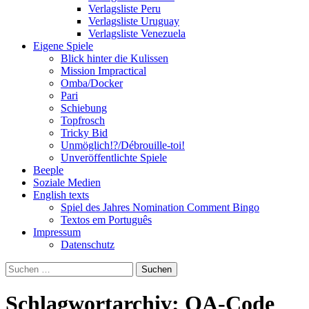
Verlagsliste Peru
Verlagsliste Uruguay
Verlagsliste Venezuela
Eigene Spiele
Blick hinter die Kulissen
Mission Impractical
Omba/Docker
Pari
Schiebung
Topfrosch
Tricky Bid
Unmöglich!?/Débrouille-toi!
Unveröffentlichte Spiele
Beeple
Soziale Medien
English texts
Spiel des Jahres Nomination Comment Bingo
Textos em Português
Impressum
Datenschutz
Suchen
nach:
Schlagwortarchiv: QA-Code