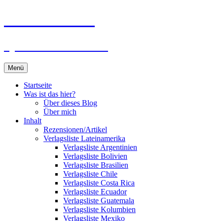
Zum
Du bist dran!
Inhalt
springen
Spiele aus aller Welt
Menü
Startseite
Was ist das hier?
Über dieses Blog
Über mich
Inhalt
Rezensionen/Artikel
Verlagsliste Lateinamerika
Verlagsliste Argentinien
Verlagsliste Bolivien
Verlagsliste Brasilien
Verlagsliste Chile
Verlagsliste Costa Rica
Verlagsliste Ecuador
Verlagsliste Guatemala
Verlagsliste Kolumbien
Verlagsliste Mexiko