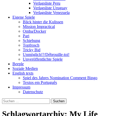
Verlagsliste Peru
Verlagsliste Uruguay
Verlagsliste Venezuela
Eigene Spiele
Blick hinter die Kulissen
Mission Impractical
Omba/Docker
Pari
Schiebung
Topfrosch
Tricky Bid
Unmöglich!?/Débrouille-toi!
Unveröffentlichte Spiele
Beeple
Soziale Medien
English texts
Spiel des Jahres Nomination Comment Bingo
Textos em Português
Impressum
Datenschutz
Suchen
nach:
Schlagwortarchiv: My Life