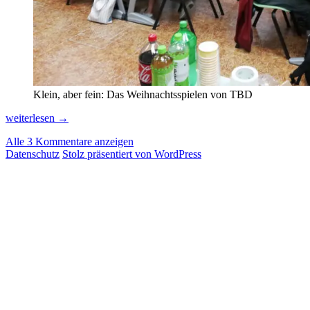
Klein, aber fein: Das Weihnachtsspielen von TBD
Taiwan
weiterlesen
→
Boardgame
Alle 3 Kommentare anzeigen
Design
Datenschutz
Stolz präsentiert von WordPress
(TBD)