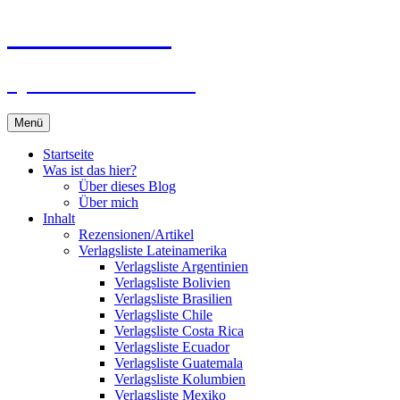
Zum
Du bist dran!
Inhalt
springen
Spiele aus aller Welt
Menü
Startseite
Was ist das hier?
Über dieses Blog
Über mich
Inhalt
Rezensionen/Artikel
Verlagsliste Lateinamerika
Verlagsliste Argentinien
Verlagsliste Bolivien
Verlagsliste Brasilien
Verlagsliste Chile
Verlagsliste Costa Rica
Verlagsliste Ecuador
Verlagsliste Guatemala
Verlagsliste Kolumbien
Verlagsliste Mexiko