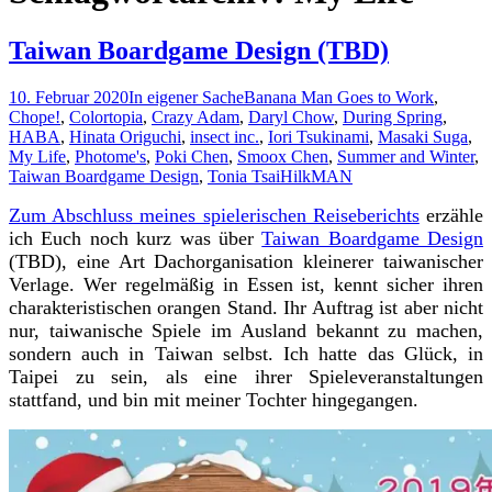
Taiwan Boardgame Design (TBD)
10. Februar 2020
In eigener Sache
Banana Man Goes to Work
,
Chope!
,
Colortopia
,
Crazy Adam
,
Daryl Chow
,
During Spring
,
HABA
,
Hinata Origuchi
,
insect inc.
,
Iori Tsukinami
,
Masaki Suga
,
My Life
,
Photome's
,
Poki Chen
,
Smoox Chen
,
Summer and Winter
,
Taiwan Boardgame Design
,
Tonia Tsai
HilkMAN
Zum Abschluss meines spielerischen Reiseberichts
erzähle
ich Euch noch kurz was über
Taiwan Boardgame Design
(TBD), eine Art Dachorganisation kleinerer taiwanischer
Verlage. Wer regelmäßig in Essen ist, kennt sicher ihren
charakteristischen orangen Stand. Ihr Auftrag ist aber nicht
nur, taiwanische Spiele im Ausland bekannt zu machen,
sondern auch in Taiwan selbst. Ich hatte das Glück, in
Taipei zu sein, als eine ihrer Spieleveranstaltungen
stattfand, und bin mit meiner Tochter hingegangen.