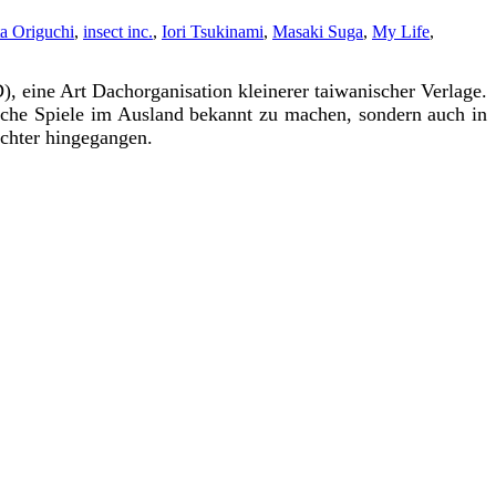
a Origuchi
,
insect inc.
,
Iori Tsukinami
,
Masaki Suga
,
My Life
,
, eine Art Dachorganisation kleinerer taiwanischer Verlage.
nische Spiele im Ausland bekannt zu machen, sondern auch in
Tochter hingegangen.