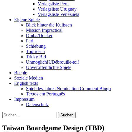
Verlagsliste Peru
Verlagsliste Uruguay
Verlagsliste Venezuela
Eigene Spiele
Blick hinter die Kulissen
Mission Impractical
Omba/Docker
Pari
Schiebung
Topfrosch
Tricky Bid
Unmöglich!?/Débrouille-toi!
Unveröffentlichte Spiele
Beeple
Soziale Medien
English texts
Spiel des Jahres Nomination Comment Bingo
Textos em Português
Impressum
Datenschutz
Suchen
nach:
Taiwan Boardgame Design (TBD)