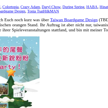
!
,
Colortopia
,
Crazy Adam
,
Daryl Chow
,
During Spring
,
HABA
,
Hinat
ardgame Design
,
Tonia Tsai
HilkMAN
ich Euch noch kurz was über
Taiwan Boardgame Design
(TBD)
stischen orangen Stand. Ihr Auftrag ist aber nicht nur, taiwa
ine ihrer Spieleveranstaltungen stattfand, und bin mit meiner 