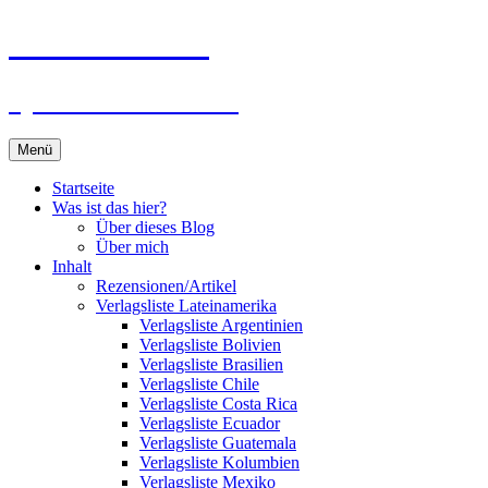
Zum
Du bist dran!
Inhalt
springen
Spiele aus aller Welt
Menü
Startseite
Was ist das hier?
Über dieses Blog
Über mich
Inhalt
Rezensionen/Artikel
Verlagsliste Lateinamerika
Verlagsliste Argentinien
Verlagsliste Bolivien
Verlagsliste Brasilien
Verlagsliste Chile
Verlagsliste Costa Rica
Verlagsliste Ecuador
Verlagsliste Guatemala
Verlagsliste Kolumbien
Verlagsliste Mexiko