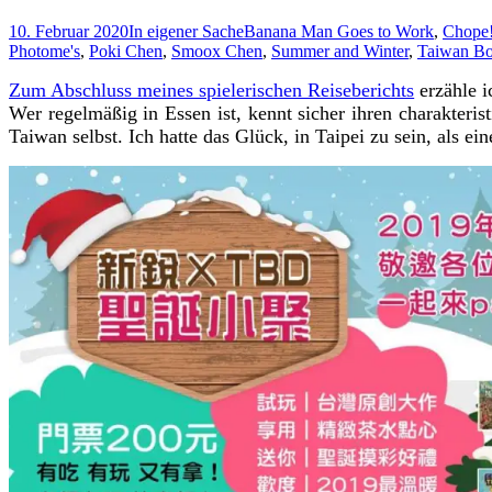
10. Februar 2020
In eigener Sache
Banana Man Goes to Work
,
Chope
Photome's
,
Poki Chen
,
Smoox Chen
,
Summer and Winter
,
Taiwan Bo
Zum Abschluss meines spielerischen Reiseberichts
erzähle 
Wer regelmäßig in Essen ist, kennt sicher ihren charakteri
Taiwan selbst. Ich hatte das Glück, in Taipei zu sein, als e