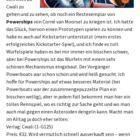
Cwali zu
gehen und zu sehen, ob noch ein Restexemplar von
Powerships
von Corné van Moorsel zu kriegen ist. Ich hatte
das Glück, hiervon einen Prototypen spielen zu können und
habe es auch auf Kickstarter unterstützt (mein erstes
erfolgreiches Kickstarter-Spiel), und ich finde es toll.
Würfelspiele haben es bei mir immer ein bisschen schwer,
aber bei Powerships ist das Würfeln mit einem sehr
schönen Mechanismus eingebaut. Der Vorgänger
Powerboats war schon schön und wird heiß gesucht. Ich
hoffe für Powerships auf etwas besseres Material (bei
Powerboats war der zusammengepuzzelte Plan ein
bisschen wellig), aber in jedem Fall bekommt man hier ein
tolles Rennspiel, wo es richtig zur Sache geht und wo man
auch mal gegen einen Asteroiden dengeln kann. Macht man
im Alltag ja doch eher selten.
Verlag: Cwali (1-G125)
Preis: €32. Wird vermutlich schnell ausverkauft sein – wenn