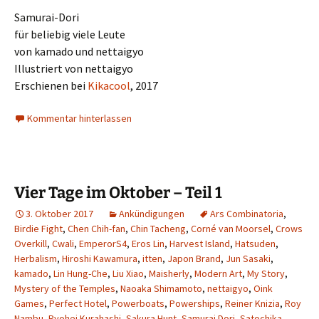
Samurai-Dori
für beliebig viele Leute
von kamado und nettaigyo
Illustriert von nettaigyo
Erschienen bei
Kikacool
, 2017
Kommentar hinterlassen
Vier Tage im Oktober – Teil 1
3. Oktober 2017
Ankündigungen
Ars Combinatoria
,
Birdie Fight
,
Chen Chih-fan
,
Chin Tacheng
,
Corné van Moorsel
,
Crows
Overkill
,
Cwali
,
EmperorS4
,
Eros Lin
,
Harvest Island
,
Hatsuden
,
Herbalism
,
Hiroshi Kawamura
,
itten
,
Japon Brand
,
Jun Sasaki
,
kamado
,
Lin Hung-Che
,
Liu Xiao
,
Maisherly
,
Modern Art
,
My Story
,
Mystery of the Temples
,
Naoaka Shimamoto
,
nettaigyo
,
Oink
Games
,
Perfect Hotel
,
Powerboats
,
Powerships
,
Reiner Knizia
,
Roy
Nambu
,
Ryohei Kurahashi
,
Sakura Hunt
,
Samurai Dori
,
Satochika