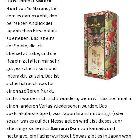
Da ist einmal
Sakura
Hunt
von Yu Maruno, bei
dem es darum geht, den
perfekten Anblick der
japanischen Kirschblüte
zu erleben. Das ist eins
der Spiele, die ich
übersetzt habe, und die
Regeln gefallen mir sehr
gut, es scheint kurz und
interaktiv zu sein. Das ist
sicherlich auch was für
einen größeren Markt,
und ich würde mich nicht wundern, wenn wir das nochmal in
einem anderen Verlag wiedersehen würden. Das
spektakulärste Spiel, was Japon Brand mitbringt (oder
sogar: was es auf der Messe geben wird), ist dieses Jahr
allerdings sicherlich
Samurai Dori
von kamado und
nettaigyo, ein Fächerwurfspiel. Sowas gibt es in Japan wohl