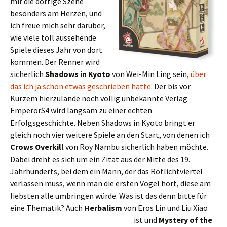
mir die dortige Szene
besonders am Herzen, und
ich freue mich sehr darüber,
wie viele toll aussehende
Spiele dieses Jahr von dort
kommen. Der Renner wird
sicherlich
Shadows in Kyoto
von Wei-Min Ling sein,
über
das ich ja schon etwas geschrieben hatte
. Der bis vor
Kurzem hierzulande noch völlig unbekannte Verlag
EmperorS4 wird langsam zu einer echten
Erfolgsgeschichte. Neben Shadows in Kyoto bringt er
gleich noch vier weitere Spiele an den Start, von denen ich
Crows Overkill
von Roy Nambu sicherlich haben möchte.
Dabei dreht es sich um ein Zitat aus der Mitte des 19.
Jahrhunderts, bei dem ein Mann, der das Rotlichtviertel
verlassen muss, wenn man die ersten Vögel hört, diese am
liebsten alle umbringen würde. Was ist das denn bitte für
eine Thematik? Auch
Herbalism
von Eros
Lin und Liu Xiao
ist und
Mystery of the