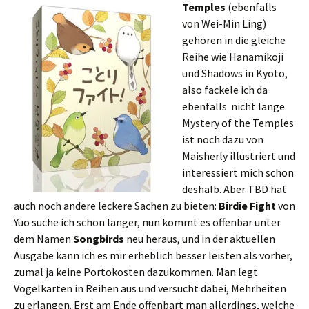
Temples
(ebenfalls
von Wei-Min Ling)
gehören in die gleiche
Reihe wie Hanamikoji
und Shadows in Kyoto,
also fackele ich da
ebenfalls nicht lange.
Mystery of the Temples
ist noch dazu von
Maisherly illustriert und
interessiert mich schon
deshalb. Aber TBD hat
auch noch andere leckere Sachen zu bieten:
Birdie Fight
von
Yuo suche ich schon länger, nun kommt es offenbar unter
dem Namen
Songbirds
neu heraus, und in der aktuellen
Ausgabe kann ich es mir erheblich besser leisten als vorher,
zumal ja keine Portokosten dazukommen. Man legt
Vogelkarten in Reihen aus und versucht dabei, Mehrheiten
zu erlangen. Erst am Ende offenbart man allerdings, welche