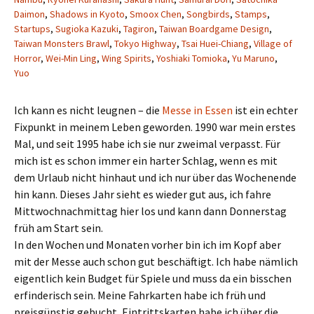
Daimon
,
Shadows in Kyoto
,
Smoox Chen
,
Songbirds
,
Stamps
,
Startups
,
Sugioka Kazuki
,
Tagiron
,
Taiwan Boardgame Design
,
Taiwan Monsters Brawl
,
Tokyo Highway
,
Tsai Huei-Chiang
,
Village of
Horror
,
Wei-Min Ling
,
Wing Spirits
,
Yoshiaki Tomioka
,
Yu Maruno
,
Yuo
Ich kann es nicht leugnen – die
Messe in Essen
ist ein echter
Fixpunkt in meinem Leben geworden. 1990 war mein erstes
Mal, und seit 1995 habe ich sie nur zweimal verpasst. Für
mich ist es schon immer ein harter Schlag, wenn es mit
dem Urlaub nicht hinhaut und ich nur über das Wochenende
hin kann. Dieses Jahr sieht es wieder gut aus, ich fahre
Mittwochnachmittag hier los und kann dann Donnerstag
früh am Start sein.
In den Wochen und Monaten vorher bin ich im Kopf aber
mit der Messe auch schon gut beschäftigt. Ich habe nämlich
eigentlich kein Budget für Spiele und muss da ein bisschen
erfinderisch sein. Meine Fahrkarten habe ich früh und
preisgünstig gebucht, Eintrittskarten habe ich über die