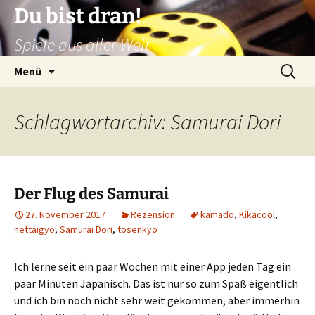
Zum
Du bist dran!
Inhalt
Spiele aus aller Welt
springen
Suchen
Menü
nach:
Schlagwortarchiv: Samurai Dori
Der Flug des Samurai
27. November 2017
Rezension
kamado
,
Kikacool
,
nettaigyo
,
Samurai Dori
,
tosenkyo
Ich lerne seit ein paar Wochen mit einer App jeden Tag ein
paar Minuten Japanisch. Das ist nur so zum Spaß eigentlich
und ich bin noch nicht sehr weit gekommen, aber immerhin