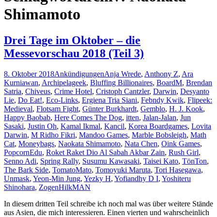
Shimamoto
Drei Tage im Oktober – die
Messevorschau 2018 (Teil 3)
8. Oktober 2018
Ankündigungen
Anja Wrede
,
Anthony Z
,
Ara
Kurniawan
,
Archipelageek
,
Bluffing Billionaires
,
BoardM
,
Brendan
Satria
,
Chiveus
,
Crime Hotel
,
Cristoph Cantzler
,
Darwin
,
Desyanto
Lie
,
Do Eat!
,
Eco-Links
,
Ergiena Tria Siani
,
Febndy Kwik
,
Flipeek:
Medieval
,
Flotsam Fight
,
Günter Burkhardt
,
Gemblo
,
H. J. Kook
,
Happy Baobab
,
Here Comes The Dog
,
itten
,
Jalan-Jalan
,
Jun
Sasaki
,
Justin Oh
,
Kamal Ikmal
,
Kancil
,
Korea Boardgames
,
Lovita
Darwin
,
M Ridho Fikri
,
Mandoo Games
,
Marble Bobsleigh
,
Math
Cat
,
Moneybags
,
Naokata Shimamoto
,
Nata Chen
,
Oink Games
,
PopcornEdu
,
Roket Raket Dio Al Sabah Akbar Zain
,
Rush Girl
,
Senno Adi
,
Spring Rally
,
Susumu Kawasaki
,
Taisei Kato
,
TönTon
,
The Bark Side
,
TomatoMato
,
Tomoyuki Maruta
,
Tori Hasegawa
,
Unmask
,
Yeon-Min Jung
,
Yezky H
,
Yofiandhy D I
,
Yoshiteru
Shinohara
,
Zogen
HilkMAN
In diesem dritten Teil schreibe ich noch mal was über weitere Stände
aus Asien, die mich interessieren. Einen vierten und wahrscheinlich