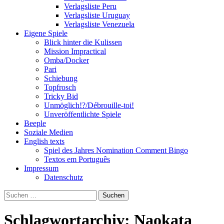
Verlagsliste Peru
Verlagsliste Uruguay
Verlagsliste Venezuela
Eigene Spiele
Blick hinter die Kulissen
Mission Impractical
Omba/Docker
Pari
Schiebung
Topfrosch
Tricky Bid
Unmöglich!?/Débrouille-toi!
Unveröffentlichte Spiele
Beeple
Soziale Medien
English texts
Spiel des Jahres Nomination Comment Bingo
Textos em Português
Impressum
Datenschutz
Suchen
nach:
Schlagwortarchiv: Naokata