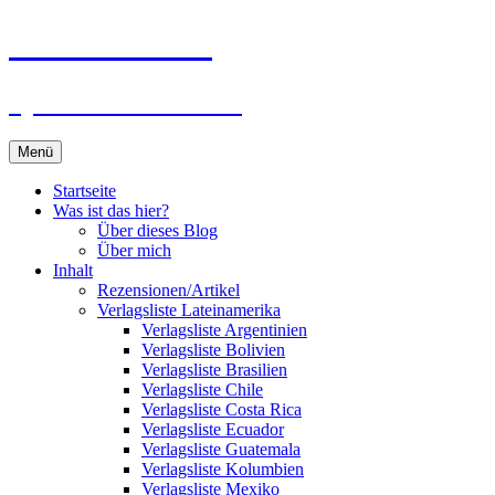
Zum
Du bist dran!
Inhalt
springen
Spiele aus aller Welt
Menü
Startseite
Was ist das hier?
Über dieses Blog
Über mich
Inhalt
Rezensionen/Artikel
Verlagsliste Lateinamerika
Verlagsliste Argentinien
Verlagsliste Bolivien
Verlagsliste Brasilien
Verlagsliste Chile
Verlagsliste Costa Rica
Verlagsliste Ecuador
Verlagsliste Guatemala
Verlagsliste Kolumbien
Verlagsliste Mexiko