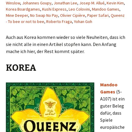
Winslow
,
Johannes Goupy
,
Jonathan Lee
,
Josep M. Allué
,
Kevin Kim
,
Korea Boardgames
,
Kushi Express
,
Leo Colovini
,
Mandoo Games
,
Mine Deeper
,
No Swap No Pay
,
Olivier Cipière
,
Paper Safari
,
Queenz
- To bee or not to bee
,
Roberto Fraga
,
Yohan Goh
Auch aus Korea kommen wieder so viele Neuheiten, dass ich
sie nicht alle in einen Artikel stopfen kann. Den Anfang
mache ich hier, der Rest kommt später.
KOREA
Mandoo
Games
(5-
A107) ist ein
guter Beleg
dafür, dass
Spiele
europäische