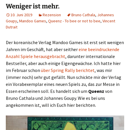
Weniger ist mehr.
10. Juni 2019
Rezension
Bruno Cathala
,
Johannes
Goupy
,
Mandoo Games
,
Queenz - To bee or not to bee
,
Vincent
Dutrait
Der koreanische Verlag Mandoo Games ist erst seit wenigen
Jahren im Geschäft, hat aber seither
eine beeindruckende
Anzahl Spiele herausgebracht
, darunter internationale
Bestseller, aber auch einige Eigengewächse. Ich hatte hier
im Februar schon
über Spring Rally berichtet
, was mir
(immer noch) sehr gut gefällt. Nun schickte mir der Verlag
ein Vorabexemplar eines neuen Spiels zu, das zur Messe in
Essen erscheinen soll. Es handelt sich um
Queenz
von
Bruno Cathala und Johannes Goupy. Wie es bei uns
angekommen ist, will ich Euch hier berichten.