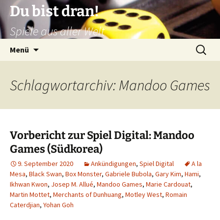
Zum
Du bist dran!
Inhalt
Spiele aus aller Welt
springen
Suchen
Menü
nach:
Schlagwortarchiv: Mandoo Games
Vorbericht zur Spiel Digital: Mandoo
Games (Südkorea)
9. September 2020
Ankündigungen
,
Spiel Digital
A la
Mesa
,
Black Swan
,
Box Monster
,
Gabriele Bubola
,
Gary Kim
,
Hami
,
Ikhwan Kwon
,
Josep M. Allué
,
Mandoo Games
,
Marie Cardouat
,
Martin Mottet
,
Merchants of Dunhuang
,
Motley West
,
Romain
Caterdjian
,
Yohan Goh