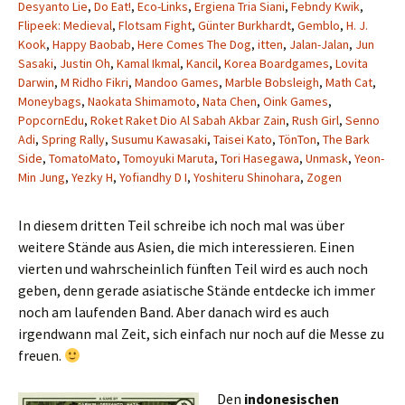
Desyanto Lie
,
Do Eat!
,
Eco-Links
,
Ergiena Tria Siani
,
Febndy Kwik
,
Flipeek: Medieval
,
Flotsam Fight
,
Günter Burkhardt
,
Gemblo
,
H. J.
Kook
,
Happy Baobab
,
Here Comes The Dog
,
itten
,
Jalan-Jalan
,
Jun
Sasaki
,
Justin Oh
,
Kamal Ikmal
,
Kancil
,
Korea Boardgames
,
Lovita
Darwin
,
M Ridho Fikri
,
Mandoo Games
,
Marble Bobsleigh
,
Math Cat
,
Moneybags
,
Naokata Shimamoto
,
Nata Chen
,
Oink Games
,
PopcornEdu
,
Roket Raket Dio Al Sabah Akbar Zain
,
Rush Girl
,
Senno
Adi
,
Spring Rally
,
Susumu Kawasaki
,
Taisei Kato
,
TönTon
,
The Bark
Side
,
TomatoMato
,
Tomoyuki Maruta
,
Tori Hasegawa
,
Unmask
,
Yeon-
Min Jung
,
Yezky H
,
Yofiandhy D I
,
Yoshiteru Shinohara
,
Zogen
In diesem dritten Teil schreibe ich noch mal was über
weitere Stände aus Asien, die mich interessieren. Einen
vierten und wahrscheinlich fünften Teil wird es auch noch
geben, denn gerade asiatische Stände entdecke ich immer
noch am laufenden Band. Aber danach wird es auch
irgendwann mal Zeit, sich einfach nur noch auf die Messe zu
freuen.
Den
indonesischen