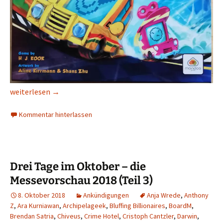
Auf und ab.
weiterlesen
→
Kommentar hinterlassen
Drei Tage im Oktober – die
Messevorschau 2018 (Teil 3)
8. Oktober 2018
Ankündigungen
Anja Wrede
,
Anthony
Z
,
Ara Kurniawan
,
Archipelageek
,
Bluffing Billionaires
,
BoardM
,
Brendan Satria
,
Chiveus
,
Crime Hotel
,
Cristoph Cantzler
,
Darwin
,