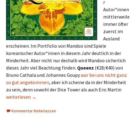
r
Autor*innen
mittlerweile
immer öfter
zuerst im
Ausland
erscheinen. Im Portfolio von Mandoo sind Spiele
koreanischer Autor*innen in diesem Jahr deutlich in der
Minderheit. Aber nicht nur deshalb wird Mandoo sicherlich
dieses Jahr viel Beachtung finden.
Queenz
(€28/€40) von
Bruno Cathala und Johannes Goupy
war bei uns nicht ganz
so gut angekommen
, aber ich scheine da in der Minderheit
zu sein, denn sowohl der Dice Tower als auch Eric Martin
Messevorschau 2019: Korea (Teil 1) – Mandoo, KBG
weiterlesen
→
Kommentar hinterlassen