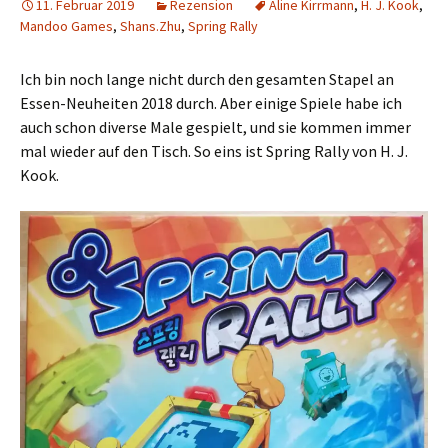
11. Februar 2019
Rezension
Aline Kirrmann
,
H. J. Kook
,
Mandoo Games
,
Shans.Zhu
,
Spring Rally
Ich bin noch lange nicht durch den gesamten Stapel an
Essen-Neuheiten 2018 durch. Aber einige Spiele habe ich
auch schon diverse Male gespielt, und sie kommen immer
mal wieder auf den Tisch. So eins ist Spring Rally von H. J.
Kook.