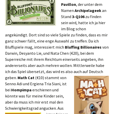
Pavillon
, der unter dem
Namen
Archipelageek
an
Stand
3-Q106
zu finden
sein wird, hatte ich ja hier
im Blog schon
angekündigt. Dort sind so viele Spiele zu finden, dass es mir
ganz schwer fällt, eine enge Auswahl zu treffen. Da ich
Bluffspiele mag, interessiert mich
Bluffing Billionaires
von
Darwin, Desyanto Lie, und Nata Chen (€20), bei dem
Superreiche mit ihrem Reichtum einerseits angeben, ihn
andererseits aber auch mehren wollen. Mittlerweile habe
ich das Spiel übersetzt, das wird es also auch auf Deutsch
geben.
Math Cat
(€10) stammt von
Senno Adi und Ergiena Tria Siani, ist
bei
Hompimpa
erschienen und
könnte was für meine Kinder sein,
aber da muss ich mir erst mal den
Schwierigkeitsgrad angucken.
Aus