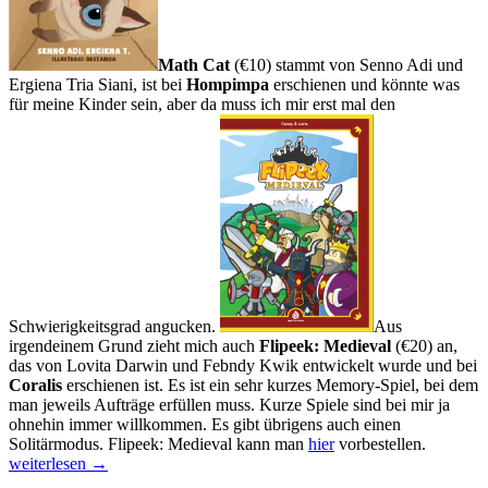
Math Cat
(€10) stammt von Senno Adi und
Ergiena Tria Siani, ist bei
Hompimpa
erschienen und könnte was
für meine Kinder sein, aber da muss ich mir erst mal den
Schwierigkeitsgrad angucken.
Aus
irgendeinem Grund zieht mich auch
Flipeek: Medieval
(€20) an,
das von Lovita Darwin und Febndy Kwik entwickelt wurde und bei
Coralis
erschienen ist. Es ist ein sehr kurzes Memory-Spiel, bei dem
man jeweils Aufträge erfüllen muss. Kurze Spiele sind bei mir ja
ohnehin immer willkommen. Es gibt übrigens auch einen
Drei
Solitärmodus. Flipeek: Medieval kann man
hier
vorbestellen.
Tage
weiterlesen
→
im