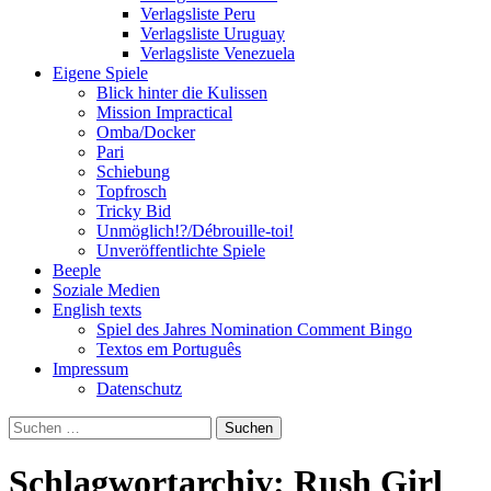
Verlagsliste Peru
Verlagsliste Uruguay
Verlagsliste Venezuela
Eigene Spiele
Blick hinter die Kulissen
Mission Impractical
Omba/Docker
Pari
Schiebung
Topfrosch
Tricky Bid
Unmöglich!?/Débrouille-toi!
Unveröffentlichte Spiele
Beeple
Soziale Medien
English texts
Spiel des Jahres Nomination Comment Bingo
Textos em Português
Impressum
Datenschutz
Suchen
nach:
Schlagwortarchiv: Rush Girl