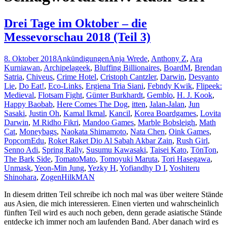
Drei Tage im Oktober – die
Messevorschau 2018 (Teil 3)
8. Oktober 2018
Ankündigungen
Anja Wrede
,
Anthony Z
,
Ara
Kurniawan
,
Archipelageek
,
Bluffing Billionaires
,
BoardM
,
Brendan
Satria
,
Chiveus
,
Crime Hotel
,
Cristoph Cantzler
,
Darwin
,
Desyanto
Lie
,
Do Eat!
,
Eco-Links
,
Ergiena Tria Siani
,
Febndy Kwik
,
Flipeek:
Medieval
,
Flotsam Fight
,
Günter Burkhardt
,
Gemblo
,
H. J. Kook
,
Happy Baobab
,
Here Comes The Dog
,
itten
,
Jalan-Jalan
,
Jun
Sasaki
,
Justin Oh
,
Kamal Ikmal
,
Kancil
,
Korea Boardgames
,
Lovita
Darwin
,
M Ridho Fikri
,
Mandoo Games
,
Marble Bobsleigh
,
Math
Cat
,
Moneybags
,
Naokata Shimamoto
,
Nata Chen
,
Oink Games
,
PopcornEdu
,
Roket Raket Dio Al Sabah Akbar Zain
,
Rush Girl
,
Senno Adi
,
Spring Rally
,
Susumu Kawasaki
,
Taisei Kato
,
TönTon
,
The Bark Side
,
TomatoMato
,
Tomoyuki Maruta
,
Tori Hasegawa
,
Unmask
,
Yeon-Min Jung
,
Yezky H
,
Yofiandhy D I
,
Yoshiteru
Shinohara
,
Zogen
HilkMAN
In diesem dritten Teil schreibe ich noch mal was über weitere Stände
aus Asien, die mich interessieren. Einen vierten und wahrscheinlich
fünften Teil wird es auch noch geben, denn gerade asiatische Stände
entdecke ich immer noch am laufenden Band. Aber danach wird es