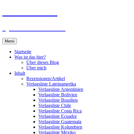
Zum
Du bist dran!
Inhalt
springen
Spiele aus aller Welt
Menü
Startseite
Was ist das hier?
Über dieses Blog
Über mich
Inhalt
Rezensionen/Artikel
Verlagsliste Lateinamerika
Verlagsliste Argentinien
Verlagsliste Bolivien
Verlagsliste Brasilien
Verlagsliste Chile
Verlagsliste Costa Rica
Verlagsliste Ecuador
Verlagsliste Guatemala
Verlagsliste Kolumbien
Verlagsliste Mexiko